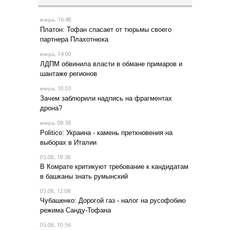
, 16:48
вчера
Платон: Тофан спасает от тюрьмы своего
партнера Плахотнюка
, 14:00
вчера
ЛДПМ обвинила власти в обмане примаров и
шантаже регионов
, 10:03
вчера
Зачем заблюрили надпись на фрагментах
дрона?
, 08:38
вчера
Politico: Украина - камень преткновения на
выборах в Италии
05.08, 18:38
В Комрате критикуют требование к кандидатам
в башканы знать румынский
05.08, 12:08
Чубашенко: Дорогой газ - налог на русофобию
режима Санду-Тофана
05.08, 10:56