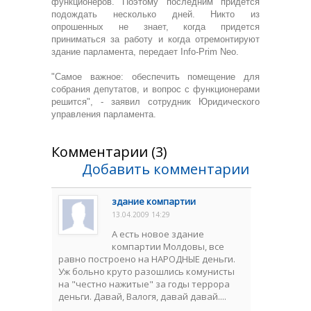
функционеров. Поэтому последним придется
подождать несколько дней. Никто из
опрошенных не знает, когда придется
приниматься за работу и когда отремонтируют
здание парламента, передает Info-Prim Neo.
"Самое важное: обеспечить помещение для
собрания депутатов, и вопрос с функционерами
решится", - заявил сотрудник Юридического
управления парламента.
Комментарии (3)
Добавить комментарии
здание компартии
13.04.2009 14:29
А есть новое здание
компартии Молдовы, все
равно построено на НАРОДНЫЕ деньги.
Уж больно круто разошлись комунисты
нa "честно нажитые" за годы террора
деньги. Давай, Валогя, давай давай....