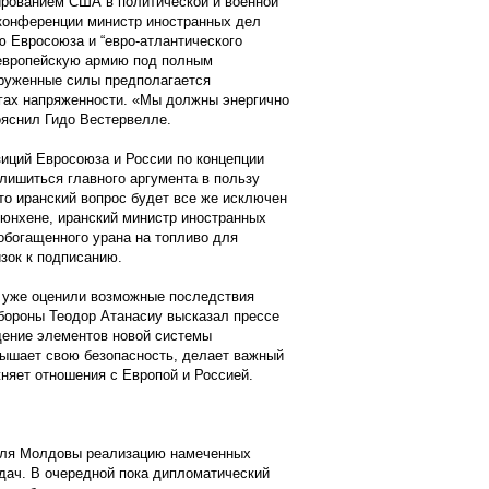
ированием США в политической и военной
конференции министр иностранных дел
 Евросоюза и “евро-атлантического
 европейскую армию под полным
руженные силы предполагается
агах напряженности. «Мы должны энергично
ояснил Гидо Вестервелле.
иций Евросоюза и России по концепции
лишиться главного аргумента в пользу
то иранский вопрос будет все же исключен
Мюнхене, иранский министр иностранных
 обогащенного урана на топливо для
изок к подписанию.
 уже оценили возможные последствия
бороны Теодор Атанасиу высказал прессе
щение элементов новой системы
ышает свою безопасность, делает важный
няет отношения с Европой и Россией.
 для Молдовы реализацию намеченных
дач. В очередной пока дипломатический