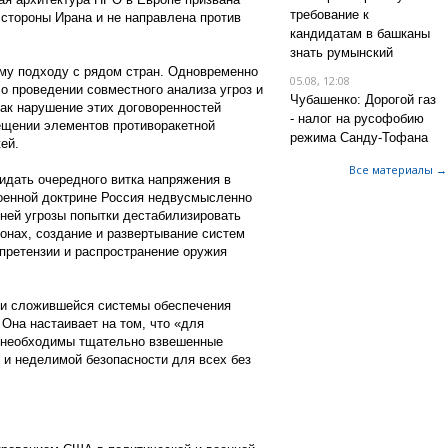
требование к
 стороны Ирана и не направлена против
кандидатам в башканы
знать румынский
му подходу с рядом стран. Одновременно
05.08, 12:08
о проведении совместного анализа угроз и
Чубашенко: Дорогой газ
как нарушение этих договоренностей
- налог на русофобию
ещении элементов противоракетной
режима Санду-Тофана
ей.
Все материалы →
жидать очередного витка напряжения в
военной доктрине Россия недвусмысленно
шней угрозы попытки дестабилизировать
ионах, создание и развертывание систем
претензии и распространение оружия
нии сложившейся системы обеспечения
 Она настаивает на том, что «для
е необходимы тщательно взвешенные
 и неделимой безопасности для всех без