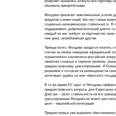
конфликт оказались втянуты все партнеры р
объявила приоритетными.
Молдова прилагает максимальные усилия д
кредитов и инвестиций, без них страна мож
социально-экономическую стабильность. В 
поддерживать доброжелательный диалог со 
каждый из них требует за партнерство свою
чем цена, затребованная другим.
Прежде всего, Молдове придется платить ст
счетам за любое смещение официальной поз
ограниченного контингента российских воору
наиболее сложных в перечне проблем, лежа
приднестровскому урегулированию. И Румыни
решением о согласии на размещение на сво
затягивает удавку на шее «братского госуда
В то же время ЕС ждет от Молдовы эффект
приднестровского вопроса, для Евросоюза 
Днестре – залог стабильности на его границ
урегулировании Молдова не может рассчитыв
цели – европейской интеграции.
Приднестровье уже выразило обеспокоеннос