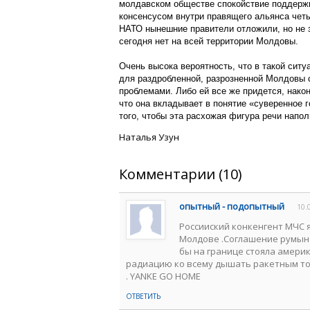
молдавском обществе спокойствие поддерж
консенсусом внутри правящего альянса четы
НАТО нынешние правители отложили, но не
сегодня нет на всей территории Молдовы.
Очень высока вероятность, что в такой ситу
для раздробленной, разрозненной Молдовы
проблемами. Либо ей все же придется, након
что она вкладывает в понятие «суверенное г
того, чтобы эта расхожая фигура речи нап
Наталья Узун
Комментарии (10)
опытный - подопытный
10.
Россииский конкенгент МЧС я
Молдове .Соглашение румына
бы на границе стояла амери
радиацию ко всему дышать ракетным топ
. YANKE GO HOME
ОТВЕТИТЬ