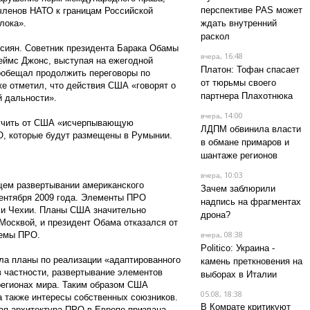
перспективе PAS может
членов НАТО к границам Российской
лока».
ждать внутренний
раскол
сиян. Советник президента Барака Обамы
, 16:48
вчера
еймс Джонс, выступая на ежегодной
Платон: Тофан спасает
ообещал продолжить переговоры по
от тюрьмы своего
же отметил, что действия США «говорят о
партнера Плахотнюка
й дальности».
, 14:00
вчера
лучить от США «исчерпывающую
ЛДПМ обвинила власти
О, которые будут размещены в Румынии.
в обмане примаров и
шантаже регионов
, 10:03
вчера
ем развертывании американского
Зачем заблюрили
сентября 2009 года. Элементы ПРО
надпись на фрагментах
 и Чехии. Планы США значительно
дрона?
осквой, и президент Обама отказался от
, 08:38
темы ПРО.
вчера
Politico: Украина -
ла планы по реализации «адаптированного
камень преткновения на
в частности, развертывание элементов
выборах в Италии
регионах мира. Таким образом США
05.08, 18:38
а также интересы собственных союзников.
В Комрате критикуют
ая архитектура ПРО в Европе призвана