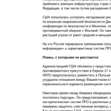
приблизить военную инфраструктуру стран–
Федерации, в том числе путем расширения б
США попыталась успокоить негодование рос
по вопросам национальной безопасности Дж
конференции по безопасности в Мюнхене, п
противоракетной обороне с Москвой. Он так
растущей угрозе от ракет средней и меньше
На это Россия парировала требованием по
информацию» о характеристиках систем ПР
Планы, с которыми не расстаются
Администрацией США объявила о предстоящ
противоракетного присутствия в Европе 17 
НАТО предполагалось разместить в Польше
ухудшили отношения между Вашингтоном и М
первоначального варианта размещения сис
Некоторое время назад Америка обнародова
поэтапного подхода». Он предусматривает, 
нестратегических систем ПРО в различных 
намерены защитить собственные интересы, 
Как не раз заверяли США, новая американск