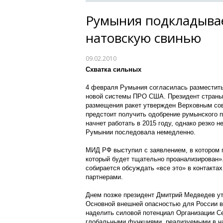
Румыния подкладыва
натовскую свинью
09.02.2010
Схватка сильных
4 февраля Румыния согласилась разместить
новой системы ПРО США. Президент страны 
размещения ракет утвержден Верховным со
предстоит получить одобрение румынского п
начнет работать в 2015 году, однако резко 
Румынии последовала немедленно.
МИД РФ выступил с заявлением, в котором п
который будет тщательно проанализирован»
собирается обсуждать «все это» в контакта
партнерами.
Днем позже президент Дмитрий Медведев у
Основной внешней опасностью для России в
наделить силовой потенциал Организации С
глобальными функциями, реализуемыми в н