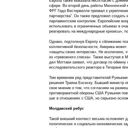
Европа также выказала несогласие с домин
сфере. Во второй день работы Мюнхенской 
ФРГ Гидо Вестервелле призвал к укреплению
партнерства”. Он также предложил создать
парламентским контролем. Европейские воо
использовать в ограниченных объемах в оч
реагировать на международные кризисы», п
Однако, подтолкнув Европу к сближению поз
коллективной безопасности, Америка может 
«защиты своих интересов». Не исключено, ч
из «тревожного списка». Также выступая в 
дел Моттаки заявил, что договор по обмену
исследовательского реактора в Тегеране бл
Тем временем ряд представителей Румынии
решения Траяна Бэсеску. Бывший министр о
свое мнение о том, что согласием на разме
противоракетной обороны США Румыния пов
шаг в отношениях с США, но серьезно ослож
Молдавский ребус
Такой внешний контекст весьма осложняет
политических и социально-экономических за