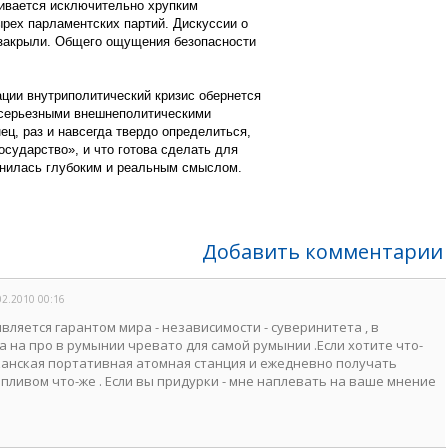
ивается исключительно хрупким
рех парламентских партий. Дискуссии о
 закрыли. Общего ощущения безопасности
ации внутриполитический кризис обернется
 серьезными внешнеполитическими
ец, раз и навсегда твердо определиться,
осударство», и что готова сделать для
олнилась глубоким и реальным смыслом.
Добавить комментарии
02.2010 00:16
вляется гарантом мира - независимости - суверинитета , в
 на про в румынии чревато для самой румынии .Если хотите что-
канская портативная атомная станция и ежедневно получать
ливом что-же . Если вы придурки - мне наплевать на ваше мнение