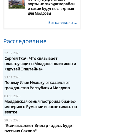
порты не заходят корабли
и какие будут последствия
для Молдовы
Все материалы →
Расследование
22.02.2026
Сергей Ткач: Что связывает
властвующих в Молдове политиков и
«друзей Эпштейна»
23.11.2025
Почему Илие Илашку отказался от
гражданства Республики Молдова
03.10.2025
Молдавская семья построила бизнес-
империю в Румынии и засветилась на
взятке
20.08.2025
"Если высохнет Днестр - здесь будет
пустыня Сахара"