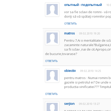
опытный - подопытный
10.
vor sa fie sclavi de romni - vă 
doriţi să vă spălaţi romnilor popn
ОТВЕТИТЬ
matros
09.02.2010 19:20
Pentru 7.Ai o mentalitate de sc
zacaminte naturale?Bulgariea,Un
sa fii sclav ,nai de cit.Apropo,c
de bucurie,tovarase?
ОТВЕТИТЬ
obiectiv
09.02.2010 14:25
pentru matros : Numai romini bor
gazele si petrolul ei? De unde v
productia vinificatiei??? Timpitu
ОТВЕТИТЬ
serjion
09.02.2010 13:27
в ответ на то что амеры, не 