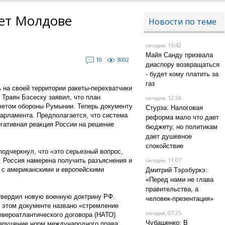
ет Молдове
Новости по теме
, 15:42
сегодня
Майя Санду призвала
10
3002
диаспору возвращаться
- будет кому платить за
газ
 на своей территории ракеты-перехватчики
Траян Бэсеску заявил, что план
, 12:56
сегодня
ветом обороны Румынии. Теперь документу
Стурза: Налоговая
арламента. Предполагается, что система
реформа мало что дает
негативная реакция России на решение
бюджету, но политикам
дает душевное
спокойствие
одчеркнул, что «это серьезный вопрос,
, 11:07
. Россия намерена получить разъяснения и
сегодня
х с американскими и европейскими
Дмитрий Тэрэбуркэ:
«Перед нами не глава
правительства, а
твердил новую военную доктрину РФ.
человек-презентация»
 этом документе названо «стремление
, 07:25
сегодня
евероатлантического договора (НАТО)
Чубашенко: В
арушение норм международного права,