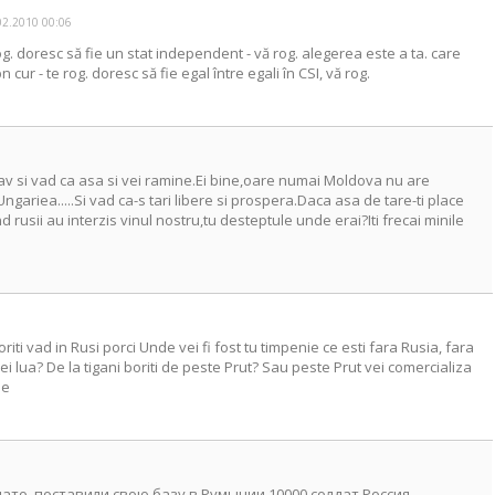
02.2010 00:06
rog. doresc să fie un stat independent - vă rog. alegerea este a ta. care
 cur - te rog. doresc să fie egal între egali în CSI, vă rog.
lav si vad ca asa si vei ramine.Ei bine,oare numai Moldova nu are
gariea.....Si vad ca-s tari libere si prospera.Daca asa de tare-ti place
ind rusii au interzis vinul nostru,tu desteptule unde erai?Iti frecai minile
iti vad in Rusi porci Unde vei fi fost tu timpenie ce esti fara Rusia, fara
ei lua? De la tigani boriti de peste Prut? Sau peste Prut vei comercializa
le
нато, поставили свою базу в Румынии 10000 солдат.Россия