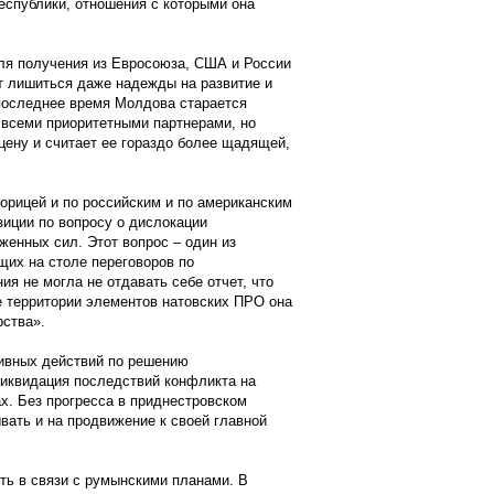
еспублики, отношения с которыми она
ля получения из Евросоюза, США и России
ет лишиться даже надежды на развитие и
последнее время Молдова старается
всеми приоритетными партнерами, но
 цену и считает ее гораздо более щадящей,
орицей и по российским и по американским
иции по вопросу о дислокации
женных сил. Этот вопрос – один из
щих на столе переговоров по
я не могла не отдавать себе отчет, что
е территории элементов натовских ПРО она
рства».
ивных действий по решению
ликвидация последствий конфликта на
ах. Без прогресса в приднестровском
ать и на продвижение к своей главной
ть в связи с румынскими планами. В