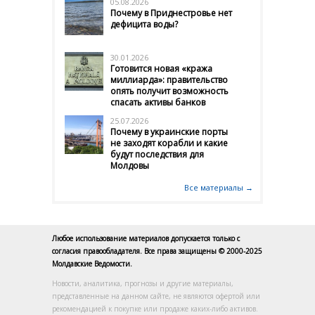
05.08.2026
Почему в Приднестровье нет
дефицита воды?
30.01.2026
Готовится новая «кража
миллиарда»: правительство
опять получит возможность
спасать активы банков
25.07.2026
Почему в украинские порты
не заходят корабли и какие
будут последствия для
Молдовы
Все материалы →
Любое использование материалов допускается только с
согласия правообладателя. Все права защищены © 2000-2025
Молдавские Ведомости.
Новости, аналитика, прогнозы и другие материалы,
представленные на данном сайте, не являются офертой или
рекомендацией к покупке или продаже каких-либо активов.