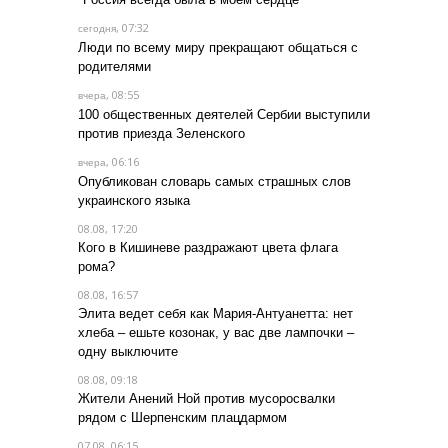
, 07:32
сегодня
Люди по всему миру прекращают общаться с
родителями
, 08:55
вчера
100 общественных деятелей Сербии выступили
против приезда Зеленского
, 06:16
вчера
Опубликован словарь самых страшных слов
украинского языка
08.08, 17:20
Кого в Кишиневе раздражают цвета флага
рома?
08.08, 16:57
Элита ведет себя как Мария-Антуанетта: нет
хлеба – ешьте козонак, у вас две лампочки –
одну выключите
08.08, 09:18
Жители Анений Ной против мусоросвалки
рядом с Шерпенским плацдармом
07.08, 06:15