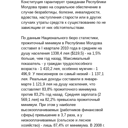
Конституция гарантирует гражданам Республики
Молдова право на социальное обеспечение в
случае безработицы, болезни, инвалидности,
вдовства, наступления старости или в других
случаях утраты средств к существованию по не
зависящим от них обстоятельствам.
По данным Национального бюро статистики,
прожиточный минимум в Республике Молдова
составил в I квартале 2010 года в среднем на
душу населения 1338,4 лея ($119,5) - на 1,5%
больше, чем год назад. Максимальный
показатель - у граждан трудоспособного
возраста - 1 410,2 лея, особенно мужчин - 1
496,9. У пенсионеров он самый низкий - 1 137,1
лея. Реальные доходы составили в январе-
марте 1 121,9 лея на душу населения, что
составляет 83,8% прожиточного минимума
против 83,2% год назад. Средняя зарплата (2
569,1 лея) на 82,2% превысила прожиточный
минимум. При этом у наиболее
высокооплачиваемых (работников финансовой
сферы) превышение в 3,7 раза, а у
низкооплачиваемых (сельское и лесное
хозяйство) - лишь 87,4% от минимума. В 2008 г.