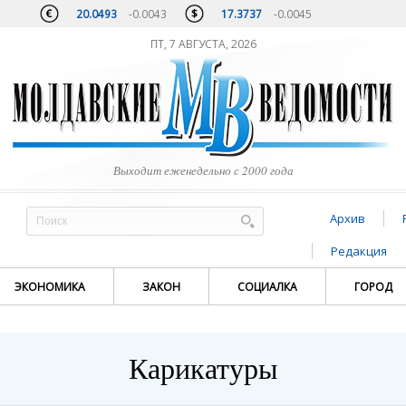
20.0493
-0.0043
17.3737
-0.0045
ПТ, 7 АВГУСТА, 2026
Выходит еженедельно с 2000 года
Архив
Редакция
ЭКОНОМИКА
ЗАКОН
СОЦИАЛКА
ГОРОД
Карикатуры