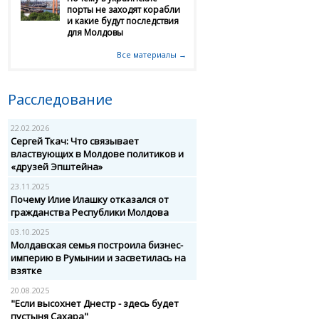
порты не заходят корабли
и какие будут последствия
для Молдовы
Все материалы →
Расследование
22.02.2026
Сергей Ткач: Что связывает
властвующих в Молдове политиков и
«друзей Эпштейна»
23.11.2025
Почему Илие Илашку отказался от
гражданства Республики Молдова
03.10.2025
Молдавская семья построила бизнес-
империю в Румынии и засветилась на
взятке
20.08.2025
"Если высохнет Днестр - здесь будет
пустыня Сахара"