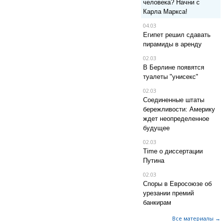
человека? Начни с
Карла Маркса!
04.03
Египет решил сдавать
пирамиды в аренду
02.03
В Берлине появятся
туалеты "унисекс"
02.03
Соединенные штаты
бережливости: Америку
ждет неопределенное
будущее
02.03
Time о диссертации
Путина
02.03
Споры в Евросоюзе об
урезании премий
банкирам
Все материалы →