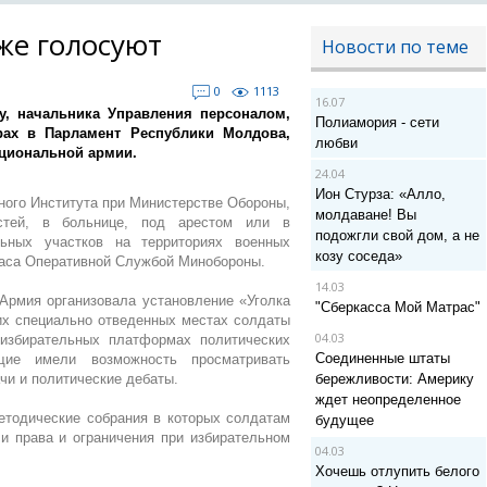
же голосуют
Новости по теме
0
1113
16.07
у, начальника Управления персоналом,
Полиамория - сети
ах в Парламент Республики Молдова,
любви
ациональной армии.
24.04
Ион Стурза: «Алло,
ного Института при Министерстве Обороны,
молдаване! Вы
стей, в больнице, под арестом или в
подожгли свой дом, а не
ьных участков на территориях военных
козу соседа»
часа Оперативной Службой Минобороны.
14.03
Армия организовала установление «Уголка
"Сберкасса Мой Матрас"
тих специально отведенных местах солдаты
04.03
избирательных платформах политических
Соединенные штаты
ие имели возможность просматривать
чи и политические дебаты.
бережливости: Америку
ждет неопределенное
етодические собрания в которых солдатам
будущее
и права и ограничения при избирательном
04.03
Хочешь отлупить белого