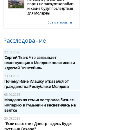
порты не заходят корабли
и какие будут последствия
для Молдовы
Все материалы →
Расследование
22.02.2026
Сергей Ткач: Что связывает
властвующих в Молдове политиков и
«друзей Эпштейна»
23.11.2025
Почему Илие Илашку отказался от
гражданства Республики Молдова
03.10.2025
Молдавская семья построила бизнес-
империю в Румынии и засветилась на
взятке
20.08.2025
"Если высохнет Днестр - здесь будет
пустыня Сахара"