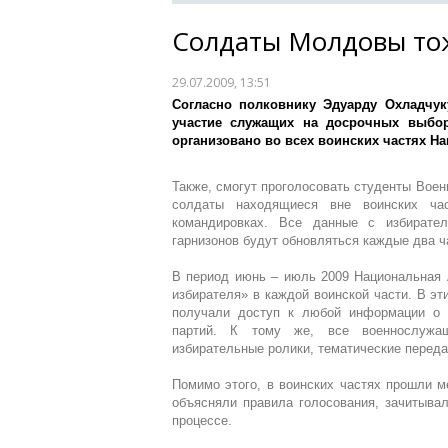
Солдаты Молдовы то
29.07.2009, 13:51
Согласно полковнику Эдуарду Охладчук
участие служащих на досрочных выбор
организовано во всех воинских частях Н
Также, смогут проголосовать студенты Воен
солдаты находящиеся вне воинских ча
командировках. Все данные с избирател
гарнизонов будут обновляться каждые два 
В период июнь – июль 2009 Национальная 
избирателя» в каждой воинской части. В э
получали доступ к любой информации о 
партий. К тому же, все военнослужащ
избирательные ролики, тематические переда
Помимо этого, в воинских частях прошли м
объясняли правила голосования, зачитывал
процессе.