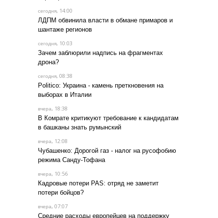
, 14:00
сегодня
ЛДПМ обвинила власти в обмане примаров и
шантаже регионов
, 10:03
сегодня
Зачем заблюрили надпись на фрагментах
дрона?
, 08:38
сегодня
Politico: Украина - камень преткновения на
выборах в Италии
, 18:38
вчера
В Комрате критикуют требование к кандидатам
в башканы знать румынский
, 12:08
вчера
Чубашенко: Дорогой газ - налог на русофобию
режима Санду-Тофана
, 10:56
вчера
Кадровые потери PAS: отряд не заметит
потери бойцов?
, 07:07
вчера
Средние расходы европейцев на поддержку