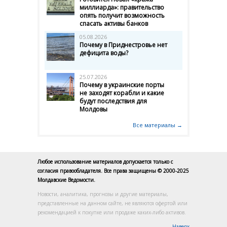
миллиарда»: правительство
опять получит возможность
спасать активы банков
05.08.2026
Почему в Приднестровье нет
дефицита воды?
25.07.2026
Почему в украинские порты
не заходят корабли и какие
будут последствия для
Молдовы
Все материалы →
Любое использование материалов допускается только с
согласия правообладателя. Все права защищены © 2000-2025
Молдавские Ведомости.
Новости, аналитика, прогнозы и другие материалы,
представленные на данном сайте, не являются офертой или
рекомендацией к покупке или продаже каких-либо активов.
Наверх