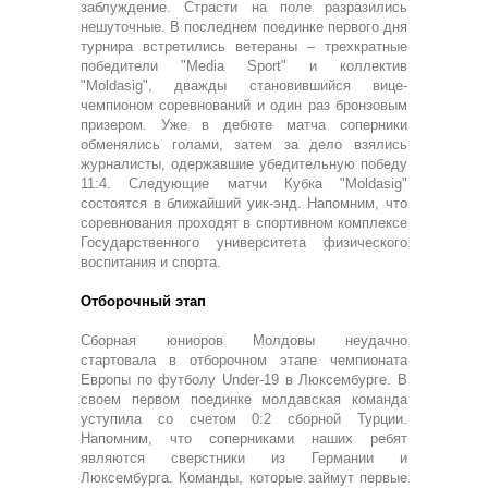
заблуждение. Страсти на поле разразились
нешуточные. В последнем поединке первого дня
турнира встретились ветераны – трехкратные
победители "Media Sport" и коллектив
"Moldasig", дважды становившийся вице-
чемпионом соревнований и один раз бронзовым
призером. Уже в дебюте матча соперники
обменялись голами, затем за дело взялись
журналисты, одержавшие убедительную победу
11:4. Следующие матчи Кубка "Moldasig"
состоятся в ближайший уик-энд. Напомним, что
соревнования проходят в спортивном комплексе
Государственного университета физического
воспитания и спорта.
Отборочный этап
Сборная юниоров Молдовы неудачно
стартовала в отборочном этапе чемпионата
Европы по футболу Under-19 в Люксембурге. В
своем первом поединке молдавская команда
уступила со счетом 0:2 сборной Турции.
Напомним, что соперниками наших ребят
являются сверстники из Германии и
Люксембурга. Команды, которые займут первые