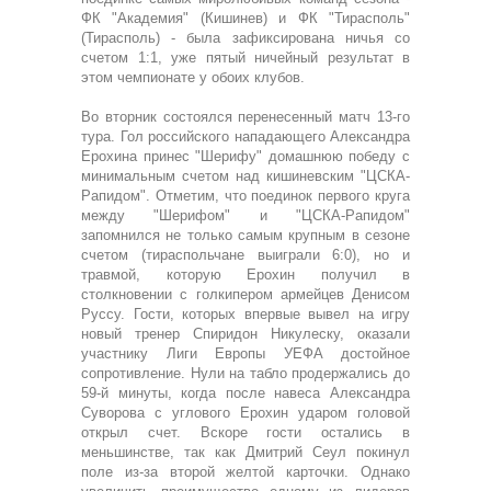
ФК "Академия" (Кишинев) и ФК "Тирасполь"
(Тирасполь) - была зафиксирована ничья со
счетом 1:1, уже пятый ничейный результат в
этом чемпионате у обоих клубов.
Во вторник состоялся перенесенный матч 13-го
тура. Гол российского нападающего Александра
Ерохина принес "Шерифу" домашнюю победу с
минимальным счетом над кишиневским "ЦСКА-
Рапидом". Отметим, что поединок первого круга
между "Шерифом" и "ЦСКА-Рапидом"
запомнился не только самым крупным в сезоне
счетом (тираспольчане выиграли 6:0), но и
травмой, которую Ерохин получил в
столкновении с голкипером армейцев Денисом
Руссу. Гости, которых впервые вывел на игру
новый тренер Спиридон Никулеску, оказали
участнику Лиги Европы УЕФА достойное
сопротивление. Нули на табло продержались до
59-й минуты, когда после навеса Александра
Суворова с углового Ерохин ударом головой
открыл счет. Вскоре гости остались в
меньшинстве, так как Дмитрий Сеул покинул
поле из-за второй желтой карточки. Однако