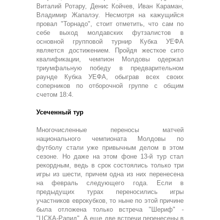
Виталий Ротару, Денис Койчев, Иван Караман,
Владимир Жапалэу. Несмотря на кажущийся
провал "Торнадо", стоит отметить, что сам по
себе выход молдавских футзалистов в
основной групповой турнир Кубка УЕФА
является достижением. Пройдя жесткое сито
квалификации, чемпион Молдовы одержал
триумфальную победу в предварительном
раунде Кубка УЕФА, обыграв всех своих
соперников по отборочной группе с общим
счетом 18:4.
Усеченный тур
Многочисленные переносы матчей
национального чемпионата Молдовы по
футболу стали уже привычным делом в этом
сезоне. Но даже на этом фоне 13-й тур стал
рекордным, ведь в срок состоялись только три
игры из шести, причем одна из них перенесена
на февраль следующего года. Если в
предыдущих турах переносились игры
участников еврокубков, то ныне по этой причине
была отложена только встреча "Шериф" -
"ЦСКА-Рапид". А еще две встречи перенесены в