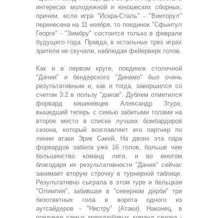
интересах молодежной и юношеских сборных,
причем, если игра "Искра-Сталь" - "Вииторул"
перенесена на 11 ноября, то поединок "Сфынтул
Георге" - "Зимбру" состоится только в феврале
будущего года. Правда, в остальных трех играх
зрители не скучали, наблюдая фейерверк голов.
Как и в первом круге, поединок столичной
"Дачии" и бендерского "Динамо" был очень
результативным и, как и тогда, завершился со
счетом 3:2 в пользу "даков". Дублем отметился
форвард кишиневцев Александр Згура,
вышедший теперь с семью забитыми голами на
второе место в списке лучших бомбардиров
сезона, который возглавляет его партнер по
линии атаки Эрик Сакей. На двоих эта пара
форвардов забила уже 16 голов, больше чем
большинство команд лиги, и во многом
благодаря их результативности "Дачия" сейчас
занимает вторую строчку в турнирной таблице.
Результативно сыграла в этом туре и бельцкая
"Олимпия", забившая в "северном дерби" три
безответных гола в ворота одного из
аутсайдеров - "Нистру" (Атаки). Наконец, в
поединке самых миролюбивых команд сезона -