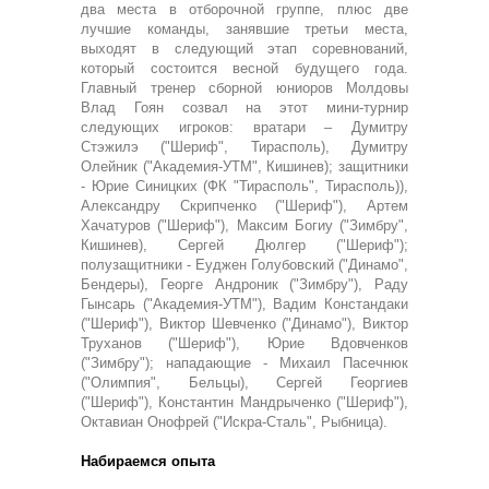
два места в отборочной группе, плюс две
лучшие команды, занявшие третьи места,
выходят в следующий этап соревнований,
который состоится весной будущего года.
Главный тренер сборной юниоров Молдовы
Влад Гоян созвал на этот мини-турнир
следующих игроков: вратари – Думитру
Стэжилэ ("Шериф", Тирасполь), Думитру
Олейник ("Академия-УТМ", Кишинев); защитники
- Юрие Синицких (ФК "Тирасполь", Тирасполь)),
Александру Скрипченко ("Шериф"), Артем
Хачатуров ("Шериф"), Максим Богиу ("Зимбру",
Кишинев), Сергей Дюлгер ("Шериф");
полузащитники - Еуджен Голубовский ("Динамо",
Бендеры), Георге Андроник ("Зимбру"), Раду
Гынсарь ("Академия-УТМ"), Вадим Констандаки
("Шериф"), Виктор Шевченко ("Динамо"), Виктор
Труханов ("Шериф"), Юрие Вдовченков
("Зимбру"); нападающие - Михаил Пасечнюк
("Олимпия", Бельцы), Сергей Георгиев
("Шериф"), Константин Мандрыченко ("Шериф"),
Октавиан Онофрей ("Искра-Сталь", Рыбница).
Набираемся опыта