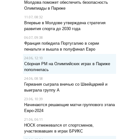
Молдова поможет обеспечить безопасность
Олимпиады в Париже
11.07, 08:32
Впервые в Молдове утверждена стратегия
развития спорта до 2030 года
06.07, 09:38
Франция победила Португалию в серии
пенальти и вышла в полуфинал Евро
24.06, 12:10
Сборная РМ на Олимпийских играх в Париже
пополнилась
24.06, 08:58
Германия сыграла вничью со Швейцарией и
выиграла группу A
23.06, 10:39
Начинаются решающие матчи группового этапа
Евро-2024
21.06, 06:11
НОСК отмежевался от спортсменов,
участвовавших в играх БРИКС