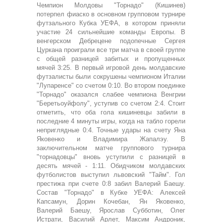
Чемпион Молдовы "Торнадо" (Кишинев)
потерпел фиаско в основном групповом турнире
футзального Кубка УЕФА, в котором приняли
участие 24 сильнейшие команды Европы. В
венгерском Дебрецене подопечные Сергея
Цуркана проиграли все три матча в своей группе
с общей разницей забитых и пропущенных
мячей 3:25. В первый игровой день молдавские
футзалисты были сокрушены чемпионом Италии
"Лупаренсе" со счетом 0:10. Во втором поединке
"Торнадо" оказался слабее чемпиона Венгрии
"Беретьоуйфолу", уступив со счетом 2:4. Стоит
отметить, что оба гола кишиневцы забили в
последние 4 минуты игры, когда на табло горели
неприглядные 0:4. Точные удары на счету Яна
Яковенко и Владимира Жапалэу. В
заключительном матче группового турнира
"торнадовцы" вновь уступили с разницей в
десять мячей - 1:11. Обидчиком молдавских
футболистов выступил львовский "Тайм". Гол
престижа при счете 0:8 забил Валерий Баешу.
Состав "Торнадо" в Кубке УЕФА: Алексей
Капсамун, Дорин Кочебан, Ян Яковенко,
Валерий Баешу, Ярослав Субботин, Олег
Истрати, Василий Арлет, Максим Андроник,