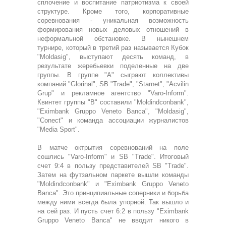
сплочение и воспитание патриотизма к своей
структуре. Кроме того, корпоративные
соревнования - уникальная возможность
формирования новых деловых отношений в
неформальной обстановке. В нынешнем
турнире, который в третий раз называется Кубок
"Moldasig", выступают десять команд, в
результате жеребьевки поделенные на две
группы. В группе "А" сыграют коллективы
компаний "Glorinal", SB "Trade", "Starnet", "Acvilin
Grup" и рекламное агентство "Varo-Inform".
Квинтет группы "В" составили "Moldindconbank",
"Eximbank Gruppo Veneto Banca", "Moldasig",
"Conect" и команда ассоциации журналистов
"Media Sport".
В матче октрытия соревнований на поле
сошлись "Varo-Inform" и SB "Trade". Итоговый
счет 9:4 в пользу представителей SB "Trade".
Затем на футзальном паркете вышли команды
"Moldindconbank" и "Eximbank Gruppo Veneto
Banca". Это принципиальные соперники и борьба
между ними всегда была упорной. Так вышло и
на сей раз. И пусть счет 6:2 в пользу "Eximbank
Gruppo Veneto Banca" не вводит никого в