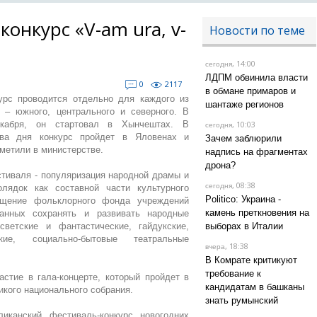
конкурс «V-am ura, v-
Новости по теме
, 14:00
сегодня
ЛДПМ обвинила власти
0
2117
в обмане примаров и
урс проводится отдельно для каждого из
шантаже регионов
 – южного, центрального и северного. В
екабря, он стартовал в Хынчештах. В
, 10:03
сегодня
ва дня конкурс пройдет в Яловенах и
Зачем заблюрили
тметили в министерстве.
надпись на фрагментах
дрона?
тиваля - популяризация народной драмы и
, 08:38
сегодня
олядок как составной части культурного
Politico: Украина -
ащение фольклорного фонда учреждений
камень преткновения на
ванных сохранять и развивать народные
светские и фантастические, гайдукские,
выборах в Италии
ие, социально-бытовые театральные
, 18:38
вчера
В Комрате критикуют
требование к
стие в гала-концерте, который пройдет в
кандидатам в башканы
икого национального собрания.
знать румынский
ликанский фестиваль-конкурс новогодних