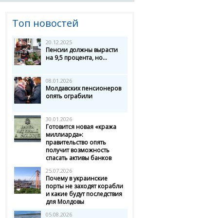
Топ новостей
20.12.2025
Пенсии должны вырасти
на 9,5 процента, но...
08.01.2026
Молдавских пенсионеров
опять ограбили
30.01.2026
Готовится новая «кража
миллиарда»:
правительство опять
получит возможность
спасать активы банков
25.07.2026
Почему в украинские
порты не заходят корабли
и какие будут последствия
для Молдовы
05.08.2026