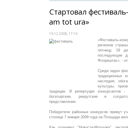
Стартовал фестиваль-
am tot ura»
19.12.2008, 17:10
«Фестиваль-конк
регионов страны
пятницу, 19 д
последующие д
Флорештах», - о
Среди задач фес
традиционных к
наследия, обог
культуры, приз
традиции. В репертуаре конкурсантов - 
богатырские, рекрутские и солдатск
представления.
Победители районных конкурсов примут уча
столице 7 января 2009 года на Площади вел
Как уточняют "Новости-Молдова", респуб