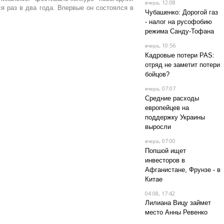
, 12:08
вчера
ся раз в два года. Впервые он состоялся в
Чубашенко: Дорогой газ
- налог на русофобию
режима Санду-Тофана
, 10:56
вчера
Кадровые потери PAS:
отряд не заметит потери
бойцов?
, 07:07
вчера
Средние расходы
европейцев на
поддержку Украины
выросли
, 07:00
вчера
Попшой ищет
инвесторов в
Афганистане, Фрунзе - в
Китае
04.08, 17:42
Лилиана Вицу займет
место Анны Ревенко