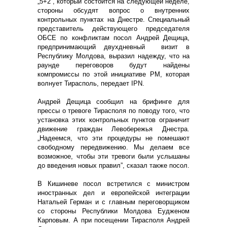
„5+2”, который состоится на следующей неделе,
стороны обсудят вопрос о внутренних
контрольных пунктах на Днестре. Специальный
представитель действующего председателя
ОБСЕ по конфликтам посол Андрей Дещица,
предпринимающий двухдневный визит в
Республику Молдова, выразил надежду, что на
раунде переговоров будут найдены
компромиссы по этой инициативе РМ, которая
волнует Тирасполь, передает IPN.
Андрей Дещица сообщил на брифинге для
прессы о тревоге Тирасполя по поводу того, что
установка этих контрольных пунктов ограничит
движение граждан Левобережья Днестра.
„Надеемся, что эти процедуры не помешают
свободному передвижению. Мы делаем все
возможное, чтобы эти тревоги были услышаны
до введения новых правил”, сказал также посол.
В Кишиневе посол встретился с министром
иностранных дел и европейской интеграции
Натальей Герман и с главным переговорщиком
со стороны Республики Молдова Еудженом
Карповым. А при посещении Тирасполя Андрей