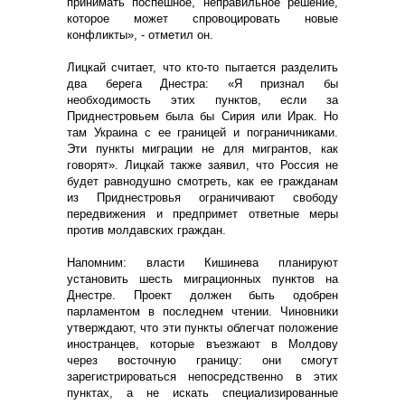
принимать поспешное, неправильное решение,
которое может спровоцировать новые
конфликты», - отметил он.
Лицкай считает, что кто-то пытается разделить
два берега Днестра: «Я признал бы
необходимость этих пунктов, если за
Приднестровьем была бы Сирия или Ирак. Но
там Украина с ее границей и пограничниками.
Эти пункты миграции не для мигрантов, как
говорят». Лицкай также заявил, что Россия не
будет равнодушно смотреть, как ее гражданам
из Приднестровья ограничивают свободу
передвижения и предпримет ответные меры
против молдавских граждан.
Напомним: власти Кишинева планируют
установить шесть миграционных пунктов на
Днестре. Проект должен быть одобрен
парламентом в последнем чтении. Чиновники
утверждают, что эти пункты облегчат положение
иностранцев, которые въезжают в Молдову
через восточную границу: они смогут
зарегистрироваться непосредственно в этих
пунктах, а не искать специализированные