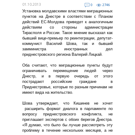
01.10.2013
0
2746
Установка молдавскими властями миграционных
пунктов на Днестре в соответствии с Планом
действий ЕС-Молдова приведет к аналогичным
действиям со стороны администрации
Тирасполя и России. Такое мнение высказал как
бывший вице-премьер по реинтеграции, депутат-
коммунист Василий Шова, так и бывший
замминистра иностранных дел
приднестровского региона Валерий Лицкай.
Оба считают, что миграционные пункты будут
ограничивать перемещение людей через
Днестр, и в первую очередь от этого
пострадают российские граждане в
Приднестровье, которые по разным причинам не
имеют вида на жительство.
Шова утверждает, что Кишинев не хочет
расширить формат диалога в парламенте по
вопросу приднестровского конфликта, не
приглашает экспертов с обоих берегов Днестра.
«Я думаю, что было бы лучше рассмотреть эту
проблему в течение нескольких месяцев, а не