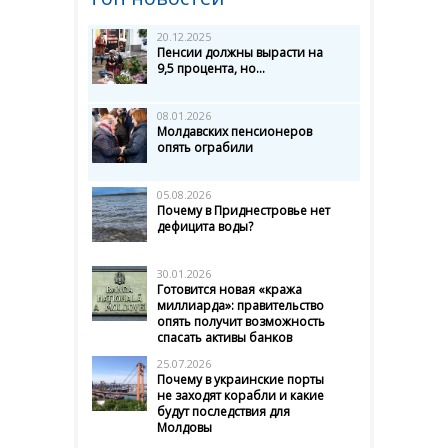
20.12.2025
Пенсии должны вырасти на
9,5 процента, но...
08.01.2026
Молдавских пенсионеров
опять ограбили
05.08.2026
Почему в Приднестровье нет
дефицита воды?
30.01.2026
Готовится новая «кража
миллиарда»: правительство
опять получит возможность
спасать активы банков
25.07.2026
Почему в украинские порты
не заходят корабли и какие
будут последствия для
Молдовы