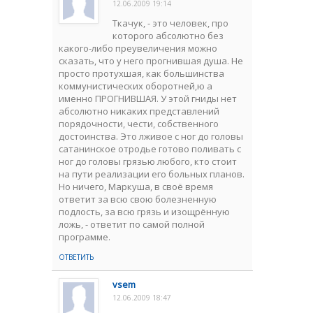
12.06.2009 19:14
Ткачук, - это человек, про
которого абсолютно без
какого-либо преувеличения можно
сказать, что у него прогнившая душа. Не
просто протухшая, как большинства
коммунистических оборотней,ю а
именно ПРОГНИВШАЯ. У этой гниды нет
абсолютно никаких представлений
порядочности, чести, собственного
достоинства. Это лживое с ног до головы
сатанинское отродье готово поливать с
ног до головы грязью любого, кто стоит
на пути реализации его больных планов.
Но ничего, Маркуша, в своё время
ответит за всю свою болезненную
подлость, за всю грязь и изощрённую
ложь, - ответит по самой полной
программе.
ОТВЕТИТЬ
vsem
12.06.2009 18:47