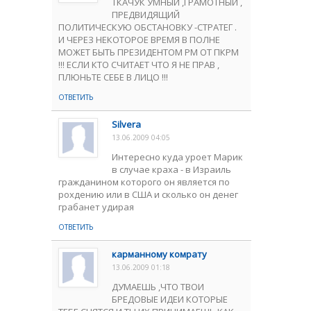
ТКАЧУК УМНЫЙ ,ГРАМОТНЫЙ ,
ПРЕДВИДЯЩИЙ
ПОЛИТИЧЕСКУЮ ОБСТАНОВКУ -СТРАТЕГ .
И ЧЕРЕЗ НЕКОТОРОЕ ВРЕМЯ В ПОЛНЕ
МОЖЕТ БЫТЬ ПРЕЗИДЕНТОМ РМ ОТ ПКРМ
!!! ЕСЛИ КТО СЧИТАЕТ ЧТО Я НЕ ПРАВ ,
ПЛЮНЬТЕ СЕБЕ В ЛИЦО !!!
ОТВЕТИТЬ
Silvera
13.06.2009 04:05
Интересно куда уроет Марик
в случае краха - в Израиль
гражданином которого он является по
рохдению или в США и сколько он денег
грабанет удирая
ОТВЕТИТЬ
карманному комрату
13.06.2009 01:18
ДУМАЕШЬ ,ЧТО ТВОИ
БРЕДОВЫЕ ИДЕИ КОТОРЫЕ