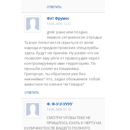
ОТВЕТИТЬ
Фэт Фрумос
14.06.2009 12:21
grek: рано или поздно
лживое сатанинское отродье
Ткачук попытается скрыться от воли
народа и приднестровские спецслужбы
здесь будут не причём. Ну разве что не
позволят ему уйти от правосудия через
контролируемую ими территорию. По
просьбе коллег из Кишинёва.
Григорчук, ты обратился уже без
никнейма? Что, задел обожаемое тобой
животное по кличке Че Гевара?
ОТВЕТИТЬ
Ф. Ф-У-У-УУУУ
14.06.2009 01:12
СМОТРИ ЧТОБЫ ТЕБЕ НЕ
ПРИШЛОСЬ ЕХАТЬ К ЧЁРТУ НА
КУЛИЧКИ ПОСЛЕ ВАШЕГО ПОЛНОГО