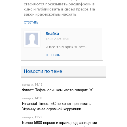
стесняются показывать расшифроки в
кино и публиковать в своей прессе. На
закон красножопым насрать.
ОТВЕТИТЬ
Знайка
12.06.2009 16:01
И все-то Марик знает...
ОТВЕТИТЬ
Новости по теме
, 14:15
сегодня
Филат: Тофан слишком часто говорит "я"
, 14:08
сегодня
Financial Times: ЕС не хочет принимать
Украину из-за огромной коррупции
, 11:22
сегодня
Более 5900 персон и юрлиц под санкциями -