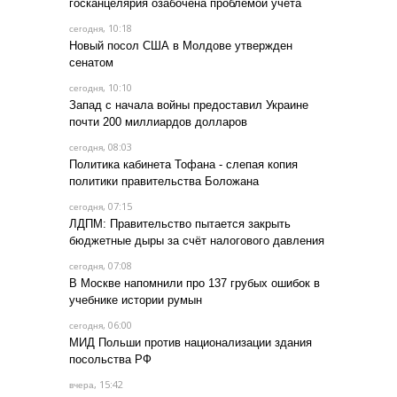
госканцелярия озабочена проблемой учета
, 10:18
сегодня
Новый посол США в Молдове утвержден
сенатом
, 10:10
сегодня
Запад с начала войны предоставил Украине
почти 200 миллиардов долларов
, 08:03
сегодня
Политика кабинета Тофана - слепая копия
политики правительства Боложана
, 07:15
сегодня
ЛДПМ: Правительство пытается закрыть
бюджетные дыры за счёт налогового давления
, 07:08
сегодня
В Москве напомнили про 137 грубых ошибок в
учебнике истории румын
, 06:00
сегодня
МИД Польши против национализации здания
посольства РФ
, 15:42
вчера