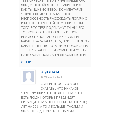
ТЕБЕ СНЯТСЯ И ТЫ ИХ ПРИНИМАЕШЬ КАК
ЯВЬ , УСПОКОЙСЯ НЕ ВСЕ ТАКИЕ ПСИХИ
КАК ТЫ -ШИЗИК !!! ТВОЙ КОММЕНТАРИЙ
"СДАЮ СВОИХ" ПОКАЗАЛ ТВОЮ
НЕСПОСОБНОСТЬ РАССУЖДАТЬ ЛОГИЧНО
И БЕЗ ПОСТОРОННЕЙ ПОМОЩИ . КРОМЕ
ТОГО ,ЧТО ТЕБЕ ПОДСКАЖУТ ТЫ НИЧЕГО
ТОЛКОВОГО НЕ СКАЗАЛ . ТЫ И ТВОЙ
РЕЖИССЁР ПОСТАНОВЩИК (СУФЛЁР)
БАРАНЫ БАРАНАМИ , А ТУДА ЖЕ .... .НЕ ЛЕЗЬ
БАРАН НЕ В ТЕ ВОРОТА !!!И УСПОКОЙСЯ НА
ТЕБЕ ГРЕХ 7АПРЕЛЯ . И КОММЕНТИРУЕШЬ
НА ВОРОВАННОМ 7АПРЕЛЯ КОМПЬЮТЕРЕ .
ОТВЕТИТЬ
ОТДЕЛ №14
13.06.2009 01:04
С УВЕРЕННОСТЬЮ МОГУ
СКАЗАТЬ , ЧТО НИКАКОЙ
"ПРОСЛУШКИ" НЕТ . ДЕЛО В ТОМ , ЧТО
ЕСТЬ ЛЮДИ КОТОРЫЕ ПРЕДВИДЯТ
СИТУАЦИЮ НА МНОГО ВРЕМЕНИ ВПЕРЁД (
ЛЕТ НА 50 ) , А ТО И БОЛЬШЕ . ТАКИМИ И
ЯВЛЯЮТСЯ ДЕПУТАТЫ ОТ ПАРТИИ