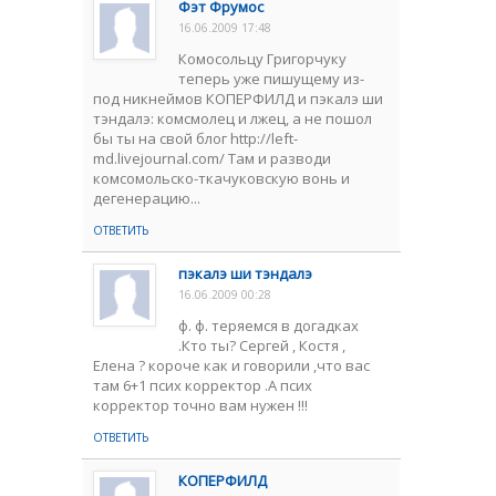
Фэт Фрумос
16.06.2009 17:48
Комосольцу Григорчуку
теперь уже пишущему из-
под никнеймов КОПЕРФИЛД и пэкалэ ши
тэндалэ: комсмолец и лжец, а не пошол
бы ты на свой блог http://left-
md.livejournal.com/ Там и разводи
комсомольско-ткачуковскую вонь и
дегенерацию...
ОТВЕТИТЬ
пэкалэ ши тэндалэ
16.06.2009 00:28
ф. ф. теряемся в догадках
.Кто ты? Сергей , Костя ,
Елена ? короче как и говорили ,что вас
там 6+1 псих корректор .А псих
корректор точно вам нужен !!!
ОТВЕТИТЬ
КОПЕРФИЛД