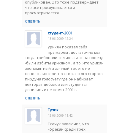
опубликован. Это тоже подтверждает
что все прослушивается и
просматривается.
ОТВЕТИТЬ
студент-2001
13.06.2009 12:24
урикян показал себя
прымарём . достаточно мы
тогда требовали только льгот на проезд
-были избиты урикяном . а то ,что урикян
злопамятный и алчный так это не
новость .интересно кто за этого старого
пирдуна голосует? где он набирает
лекторат дебилов или студенты
допились и не помят 2001 г.
ОТВЕТИТЬ
Тузик
13.06.2009 11:42
Ткачук заключил, что
«Урекян среди трех