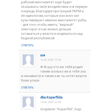
рабский менталитет ещё будет
оказывать своё воздействие и в первую
очередь благодаря протухшей ПКРМ и
её идеологам, которые изо всех сил
культивируют именно менталитет раба,
- для того чтобы иметь "верный"
электорат и как можно дольше
оставаться у власти и издеваться над
бедной республикой.
ОТВЕТИТЬ
ша
15.06.2009 10:45
Ф.Ф-ууу кто же тебя родил
таким сколько же в тебя зла
и ненависти и такие как ты хотят власти
боже упаси
ОТВЕТИТЬ
dlia Koperfilda
14.06.2009 23:09
Grajdanin "Koperfild", kupi