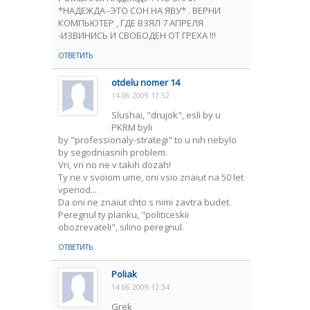
*НАДЕЖДА -ЭТО СОН НА ЯВУ* . ВЕРНИ
КОМПЬЮТЕР , ГДЕ ВЗЯЛ 7 АПРЕЛЯ
-ИЗВИНИСЬ И СВОБОДЕН ОТ ГРЕХА !!!
ОТВЕТИТЬ
otdelu nomer 14
14.06.2009 17:52
Slushai, "drujok", esli by u
PKRM byli
by "professionaly-strategi" to u nih nebylo
by segodniasnih problem.
Vri, vri no ne v takih dozah!
Ty ne v svoiom ume, oni vsio znaiut na 50 let
vperiod...
Da oni ne znaiut chto s nimi zavtra budet.
Peregnul ty planku, "politiceskii
obozrevateli", silino peregnul.
ОТВЕТИТЬ
Poliak
14.06.2009 12:34
Grek