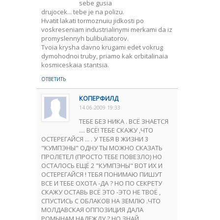
sebe gusia
drujocek... tebe je na polizu.
Hvatit lakati tormoznuiu jidkosti po
voskreseniam industrialinymi merkami da iz
promyslennyh bulibuliatorov.
Tvoia krysha davno krugami edet vokrug
dymohodnoi truby, priamo kak orbitalinaia
kosmiceskaia stantsia.
ОТВЕТИТЬ
КОПЕРФИЛД
14.06.2009 19:33
ТЕБЕ БЕЗ НИКА . ВСЁ ЗНАЕТСЯ
.... ВСЁ! ТЕБЕ СКАЖУ ,ЧТО
ОСТЕРЕГАЙСЯ ... . У ТЕБЯ В ЖИЗНИ 3
"КУМПЭНЫ" ОДНУ ТЫ МОЖНО СКАЗАТЬ
ПРОЛЕТЕЛ (ПРОСТО ТЕБЕ ПОВЕЗЛО) НО
ОСТАЛОСЬ ЕЩЁ 2 "КУМПЭНЫ" ВОТ ИХ И
ОСТЕРЕГАЙСЯ ! ТЕБЯ ПОНИМАЮ ПИШУТ
ВСЕ И ТЕБЕ ОХОТА -ДА ? НО ПО СЕКРЕТУ
СКАЖУ ОСТАВЬ ВСЁ ЭТО -ЭТО НЕ ТВОЁ ,
СПУСТИСЬ С ОБЛАКОВ НА ЗЕМЛЮ .ЧТО
МОЛДАВСКАЯ ОППОЗИЦИЯ ДАЛА
РОМЫНАМ НАДЕЖДУ ? НО ЗНАЙ