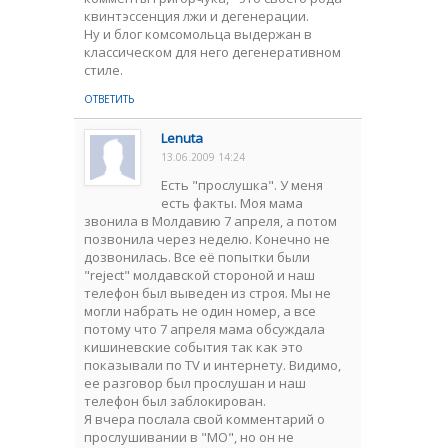
квинтэссенция лжи и дегенерации.
Ну и блог комсомольца выдержан в
классическом для него дегенеративном
стиле.
ОТВЕТИТЬ
Lenuta
13.06.2009 14:24
Есть "прослушка". У меня
есть факты. Моя мама
звонила в Молдавию 7 апреля, а потом
позвонила через неделю. Конечно не
дозвонилась. Все её попытки были
"reject" молдавской стороной и наш
телефон был выведен из строя. Мы не
могли набрать не один номер, а все
потому что 7 апреля мама обсуждала
кишиневские события так как это
показывали по TV и интернету. Видимо,
ее разговор был прослушан и наш
телефон был заблокирован.
Я вчера послала свой комментарий о
прослушивании в "МО", но он не