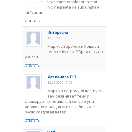
voi comentatorilor nu costaţi
nici negreaţa de sub unghii a
lui Tcaciuc.
ОТВЕТИТЬ
Интересно
12.06.2009 17:33
Марик с Вороном и Рошкой
вместе бухают? Бред несут в
унисон.
ОТВЕТИТЬ
Для канала ТНТ
12.06.2009 17:15
Марка в прграму ДОМ2, пусть
там развивает тему и
формирует нормальный консенсус и
диалог, возвращая все в стабильное
русло создовая ветви.
ОТВЕТИТЬ