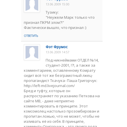
13.06.2009 15:00
Тузику:
"Неужели Марк только что
признал ПКРМ злом?!"
Фактически вышло, что признал :)
ОТВЕТИТЬ
Фэт Фрумос
13.06.2009 14:57
Под никнеймами ОТДЕЛ №14,
студент-2001, !?!, а также за
комментарием, оставленному Комрату
сидит всё тот же безграмотный лжец-
пропагандист Ткачука- Паша Григорчук:
http://left-md.livejournal.com/
Бред и туфту, которые он
распространяет по указанию Петкова на
сайте МВ, - даже неприятно
комментировать в принципе. Этот
комсомолец настолько прозомбирован и
пропитан ложью, что не может, чтобы не
изливать её из себя. В принципе,
комменты Григорчука, - это своего рода