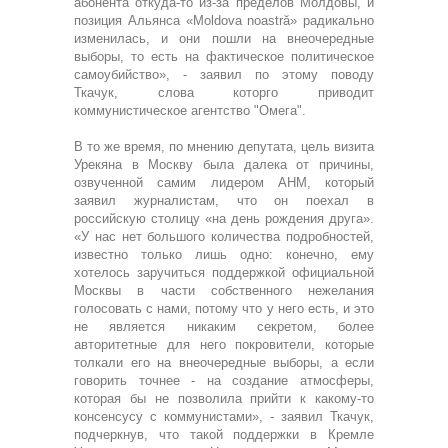
абонента откуда-то из-за пределов Молдовы, и
позиция Альянса «Moldova noastră» радикально
изменилась, и они пошли на внеочередные
выборы, то есть на фактическое политическое
самоубийство», - заявил по этому поводу
Ткачук, слова которго приводит
коммунистическое агентство "Омега".
В то же время, по мнению депутата, цель визита
Урекяна в Москву была далека от причины,
озвученной самим лидером АНМ, который
заявил журналистам, что он поехал в
российскую столицу «на день рождения друга».
«У нас нет большого количества подробностей,
известно только лишь одно: конечно, ему
хотелось заручиться поддержкой официальной
Москвы в части собственного нежелания
голосовать с нами, потому что у него есть, и это
не является никаким секретом, более
авторитетные для него покровители, которые
толкали его на внеочередные выборы, а если
говорить точнее - на создание атмосферы,
которая бы не позволила прийти к какому-то
консенсусу с коммунистами», - заявил Ткачук,
подчеркнув, что такой поддержки в Кремле