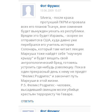
Фэт Фрумос
13.06.2009 15:07
Silvera, - после краха
протухшей ПКРМ и провала
всех его планов Ткачук, вне сомнения
будет вынужден уехать из республики.
Врядли это будет Израиль, - скорее он
отправится в США, куда давно уже
перебрался его учитель истории
Солонарь, который там читает лекции.
Маркуша тоже найдёт себе "научную
крышу" и будет вещать свой
антропологический бред, готовясь
устроить где-нибудь рэволюциу. Пока в
один прекрасный день к нему не придёт
"Феликс Родригес" и закончит путь
Маркуши в этой жизни.
P.S. Феликс Родригес - человек,
высадивший свинцом мозги убийце
крестьян террористу Че Геваре.
ОТВЕТИТЬ
Фэт Фрумос