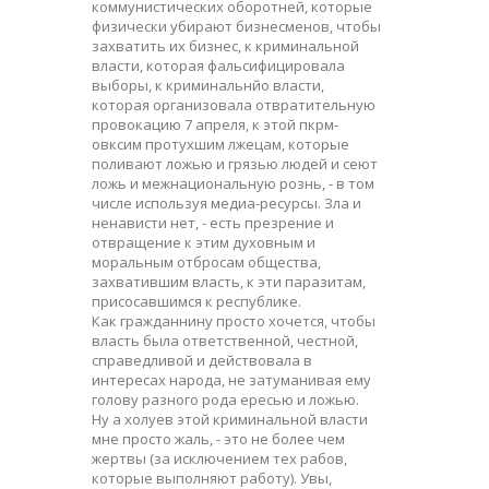
коммунистических оборотней, которые
физически убирают бизнесменов, чтобы
захватить их бизнес, к криминальной
власти, которая фальсифицировала
выборы, к криминальнйо власти,
которая организовала отвратительную
провокацию 7 апреля, к этой пкрм-
овксим протухшим лжецам, которые
поливают ложью и грязью людей и сеют
ложь и межнациональную рознь, - в том
числе используя медиа-ресурсы. Зла и
ненависти нет, - есть презрение и
отвращение к этим духовным и
моральным отбросам общества,
захватившим власть, к эти паразитам,
присосавшимся к республике.
Как гражданнину просто хочется, чтобы
власть была ответственной, честной,
справедливой и действовала в
интересах народа, не затуманивая ему
голову разного рода ересью и ложью.
Ну а холуев этой криминальной власти
мне просто жаль, - это не более чем
жертвы (за исключением тех рабов,
которые выполняют работу). Увы,