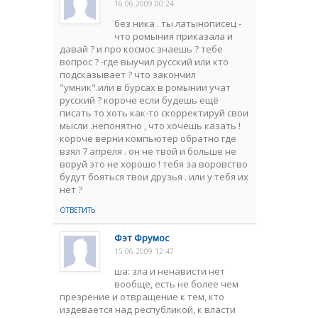
16.06.2009 00:24
без ника . ты латынописец -
что ромыния приказала и
давай ? и про космос знаешь ? тебе
вопрос ? -где выучил русский или кто
подсказывает ? что закончил
"умник".или в бурсах в ромынии учат
русский ? короче если будешь ещё
писать то хоть как-то скорректируй свои
мысли .непонятно , что хочешь казать !
короче верни компьютер обратно где
взял 7 апреля . он не твой и больше не
воруй это не хорошо ! тебя за воровство
будут бояться твои друзья . или у тебя их
нет ?
ОТВЕТИТЬ
Фэт Фрумос
15.06.2009 12:47
ша: зла и ненависти нет
вообще, есть не более чем
презрение и отвращение к тем, кто
издевается над республикой, к власти