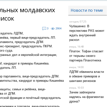
льных молдавских
Новости по теме
писок
, 07:25
сегодня
Чубашенко: В
3
2904
перспективе PAS может
дседатель ЛДПМ,
ждать внутренний
инёва, первый вице-председатель ЛП.
раскол
арламента, председатель ДПМ.
экс-президент, председатель ПКРМ.
, 16:48
вчера
ого суда.
Платон: Тофан спасает
транных дел и европейской интеграции,
от тюрьмы своего
партнера Плахотнюка
М, кандидат в примары Кишинёва.
, 14:00
едатель ЛП.
вчера
ЛДПМ обвинила власти
ер парламента, вице-председатель ДПМ.
в обмане примаров и
авительства, кандидат в примары Кишинёва
шантаже регионов
, 10:03
вчера
защиты, семьи и ребёнка, вице-
Зачем заблюрили
ва от ДПМ.
надпись на фрагментах
нтской фракции и почётный председатель
дрона?
экономики и торговли, вице-председатель