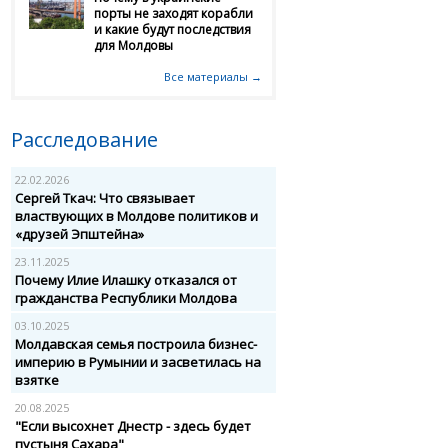
порты не заходят корабли
и какие будут последствия
для Молдовы
Все материалы →
Расследование
22.02.2026
Сергей Ткач: Что связывает
властвующих в Молдове политиков и
«друзей Эпштейна»
23.11.2025
Почему Илие Илашку отказался от
гражданства Республики Молдова
03.10.2025
Молдавская семья построила бизнес-
империю в Румынии и засветилась на
взятке
20.08.2025
"Если высохнет Днестр - здесь будет
пустыня Сахара"