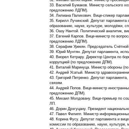
33. Василий Бумаков. Министр сельского х
предложению ЛДПМ).
34. Лилиана Палихович. Вице-спикер парла
35. Кирилл Лучинский. Депутат парламента
образованию, науке, культуре, молодёжи, с
36. Оазу Нантой. Политический аналитик, в
37. Евгений Карпов. Вице-министр по вопро
предложению ЛДПМ).
38. Серафим Урекян. Председатель Счётной
39. Юрий Мунтян. Депутат парламента, исп
40. Виорел Кетрару. Директор Центра по бо
коррупцией (по предложению ДПМ).
41. Виталий Маринуца. Министр обороны (п
42. Андрей Усатый. Министр здравоохранен
43. Григорий Петренко. Депутат парламент
связям.
44. Андрей Попов. Вице-министр иностранны
предложению ДПМ).
45. Михаил Молдовану. Вице-премьер по со
ЛП.
46. Дорин Дрэгуцану. Президент национальн
47. Павел Филипп. Министр информационных
48. Корина Фусу. Депутат парламента и виц
комиссии по образованию, науке, культуре,