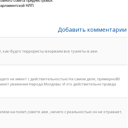
овного совета приднестровья.
парламентской НЛП.
Добавить комментарии
т, как-будто террористы взорвали все туалеты в аеи.
бщего не имеет с действительностью На самом деле, примерно80
 имеют уважения Народа Молдовы. И это действительно правда
вляли на полит,совете аеи , ничего с реальностью он не отражает,