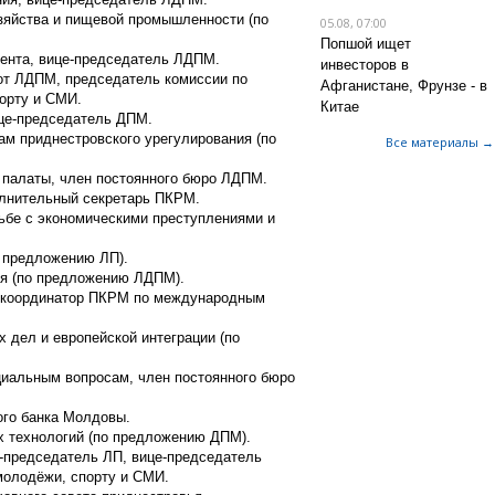
озяйства и пищевой промышленности (по
05.08, 07:00
Попшой ищет
мента, вице-председатель ЛДПМ.
инвесторов в
 от ЛДПМ, председатель комиссии по
Афганистане, Фрунзе - в
порту и СМИ.
Китае
ице-председатель ДПМ.
сам приднестровского урегулирования (по
Все материалы →
 палаты, член постоянного бюро ЛДПМ.
олнительный секретарь ПКРМ.
рьбе с экономическими преступлениями и
о предложению ЛП).
ия (по предложению ЛДПМ).
а, координатор ПКРМ по международным
х дел и европейской интеграции (по
циальным вопросам, член постоянного бюро
ого банка Молдовы.
 технологий (по предложению ДПМ).
е-председатель ЛП, вице-председатель
 молодёжи, спорту и СМИ.