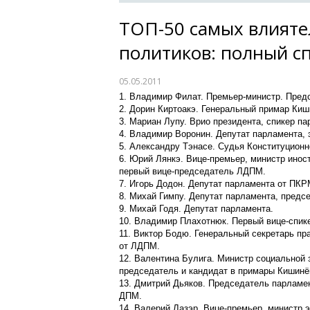
ТОП-50 самых влияте
политиков: полный с
05.05.2011
1. Владимир Филат. Премьер-министр. Пре
2. Дорин Киртоакэ. Генеральный примар Киш
3. Мариан Лупу. Врио президента, спикер п
4. Владимир Воронин. Депутат парламента, 
5. Александру Тэнасе. Судья Конституционн
6. Юрий Лянкэ. Вице-премьер, министр инос
первый вице-председатель ЛДПМ.
7. Игорь Додон. Депутат парламента от ПКР
8. Михай Гимпу. Депутат парламента, предс
9. Михай Годя. Депутат парламента.
10. Владимир Плахотнюк. Первый вице-спик
11. Виктор Бодю. Генеральный секретарь пр
от ЛДПМ.
12. Валентина Булига. Министр социальной 
председатель и кандидат в примары Кишинё
13. Дмитрий Дьяков. Председатель парламе
ДПМ.
14. Валерий Лазэр. Вице-премьер, министр 