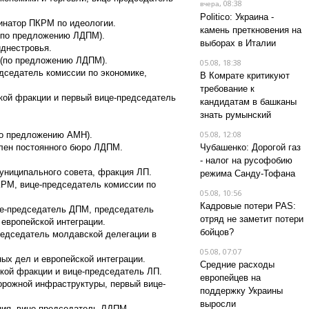
, 08:38
вчера
Politico: Украина -
динатор ПКРМ по идеологии.
камень преткновения на
н по предложению ЛДПМ).
выборах в Италии
иднестровья.
л (по предложению ЛДПМ).
05.08, 18:38
дседатель комиссии по экономике,
В Комрате критикуют
требование к
кой фракции и первый вице-председатель
кандидатам в башканы
знать румынский
05.08, 12:08
по предложению АМН).
член постоянного бюро ЛДПМ.
Чубашенко: Дорогой газ
- налог на русофобию
униципального совета, фракция ЛП.
режима Санду-Тофана
КРМ, вице-председатель комиссии по
05.08, 10:56
Кадровые потери PAS:
ице-председатель ДПМ, председатель
отряд не заметит потери
 европейской интеграции.
бойцов?
председатель молдавской делегации в
05.08, 07:07
ных дел и европейской интеграции.
Средние расходы
кой фракции и вице-председатель ЛП.
европейцев на
орожной инфраструктуры, первый вице-
поддержку Украины
выросли
ния, вице-председатель ЛДПМ.