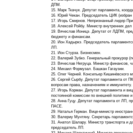
ДПМ.
15. Марк Ткачук. Депутат парламента, коор
16. Юрий Чекан. Председатель ЦИК (избра
17. Игорь Смирнов. Непризнанный лидер Пр
18. Алексей Ройбу. Министр внутренних де
19. Вячеслав Ионицэ. Депутат от ЛДПМ, пре
бюджету и финансам.
20. Ион Хадыркэ. Председатель парламентс
ЛП.
21. Ион Стурза. Бизнесмен.
22. Валерий Зубко. Генеральный прокурор (
23. Вячеслав Негруца. Министр финансов, 
24. Михаил Формузал. Башкан Гагаузии.
25. Олег Черней. Консильер Кишинёвского м
26. Сергей Сырбу. Депутат парламента от П
вопросам права, назначениям и иммунитету.
27. Игорь Корман. Депутат парламента и в
постоянной комиссии по внешней политике и
28. Анна Гуцу. Депутат парламента от ЛП, 
ПАСЕ.
29. Наталья Герман. Вице-министр иностран
30. Валериу Мунтяну. Секретарь парламентс
31. Анатол Шалару. Министр транспорта и д
председатель ЛП.
32. Михаил Шляхтицкий. Министр просвеще