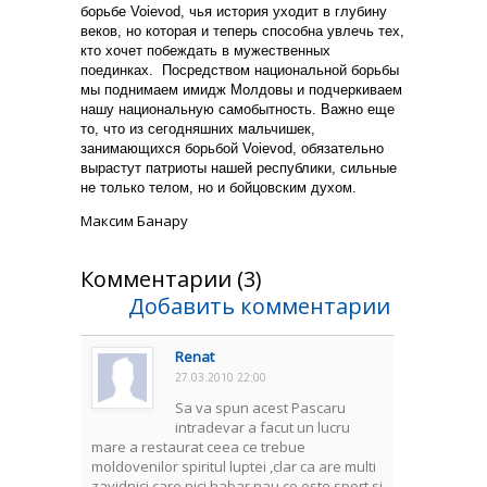
борьбе Voievod, чья история уходит в глубину
веков, но которая и теперь способна увлечь тех,
кто хочет побеждать в мужественных
поединках.
Посредством национальной борьбы
мы поднимаем имидж Молдовы и подчеркиваем
нашу национальную самобытность. Важно еще
то, что из сегодняшних мальчишек,
занимающихся борьбой Voievod, обязательно
вырастут патриоты нашей республики, сильные
не только телом, но и бойцовским духом.
Максим Банару
Комментарии (3)
Добавить комментарии
Renat
27.03.2010 22:00
Sa va spun acest Pascaru
intradevar a facut un lucru
mare a restaurat ceea ce trebue
moldovenilor spiritul luptei ,clar ca are multi
zavidnici care nici habar nau ce este sport si