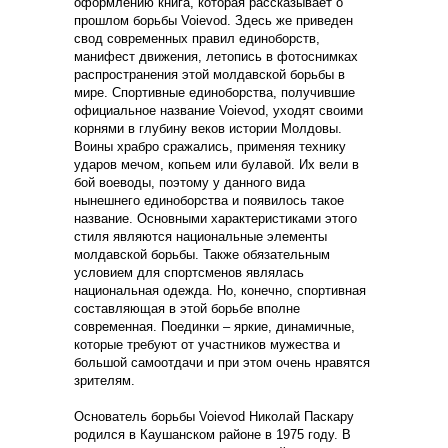
оформлению книга, которая рассказывает о
прошлом борьбы Voievod. Здесь же приведен
свод современных правил единоборств,
манифест движения, летопись в фотоснимках
распространения этой молдавской борьбы в
мире. Спортивные единоборства, получившие
официальное название Voievod, уходят своими
корнями в глубину веков истории Молдовы.
Воины храбро сражались, применяя технику
ударов мечом, копьем или булавой. Их вели в
бой воеводы, поэтому у данного вида
нынешнего единоборства и появилось такое
название. Основными характеристиками этого
стиля являются национальные элементы
молдавской борьбы. Также обязательным
условием для спортсменов являлась
национальная одежда. Но, конечно, спортивная
составляющая в этой борьбе вполне
современная. Поединки – яркие, динамичные,
которые требуют от участников мужества и
большой самоотдачи и при этом очень нравятся
зрителям.
Основатель борьбы Voievod Николай Паскару
родился в Каушанском районе в 1975 году. В