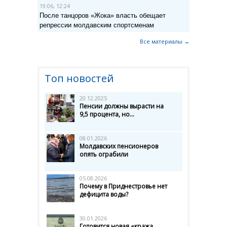
19.06, 12:24
После танцоров «Жока» власть обещает
репрессии молдавским спортсменам
Все материалы →
Топ новостей
20.12.2025
Пенсии должны вырасти на
9,5 процента, но...
08.01.2026
Молдавских пенсионеров
опять ограбили
05.08.2026
Почему в Приднестровье нет
дефицита воды?
30.01.2026
Готовится новая «кража