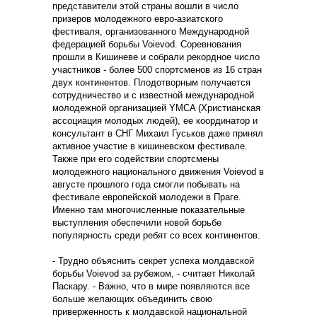
представители этой страны вошли в число
призеров молодежного евро-азиатского
фестиваля, организованного Международной
федерацией борьбы Voievod. Соревнования
прошли в Кишиневе и собрали рекордное число
участников - более 500 спортсменов из 16 стран
двух континентов.
Плодотворным получается
сотрудничество и с известной международной
молодежной организацией YMCA (Христианская
ассоциация молодых людей), ее координатор и
консультант в СНГ Михаил Гуськов даже принял
активное участие в кишиневском фестивале.
Также при его содействии спортсмены
молодежного национального движения Voievod в
августе прошлого года смогли побывать на
фестивале европейской молодежи в Праге.
Именно там многочисленные показательные
выступления обеспечили новой борьбе
популярность среди ребят со всех континентов.
- Трудно объяснить секрет успеха молдавской
борьбы Voievod за рубежом, - считает Николай
Паскару. - Важно, что в мире появляются все
больше желающих объединить свою
приверженность к молдавской национальной