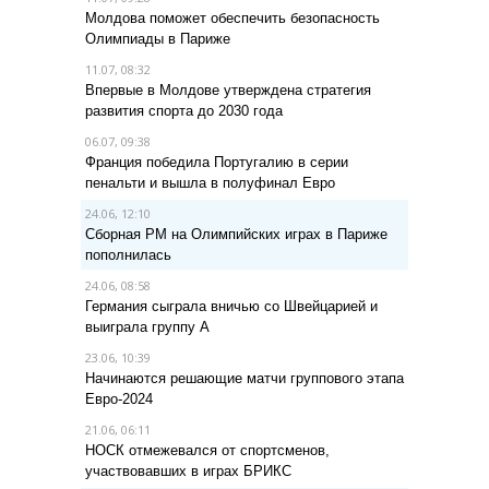
Молдова поможет обеспечить безопасность
Олимпиады в Париже
11.07, 08:32
Впервые в Молдове утверждена стратегия
развития спорта до 2030 года
06.07, 09:38
Франция победила Португалию в серии
пенальти и вышла в полуфинал Евро
24.06, 12:10
Сборная РМ на Олимпийских играх в Париже
пополнилась
24.06, 08:58
Германия сыграла вничью со Швейцарией и
выиграла группу A
23.06, 10:39
Начинаются решающие матчи группового этапа
Евро-2024
21.06, 06:11
НОСК отмежевался от спортсменов,
участвовавших в играх БРИКС