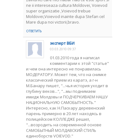
ne ii intereseaza cultura Moldovei, Voievod
super organizatie ,Voievod trebue
Moldovei,Voievod inainte dupa Stefan cel
Mare dupa noi victorii,bravo.
ОТВЕТИТЬ
эксперт ВБИ
03.03.2010 09:37
01.03.2010 года я написал
комментарии к этой "статье"
и чем она интересно не понравилась
МОДЕРАТОРУ. Может тем, что на снимке
классический прием из каратэ, а г-н
М.Банару пишет, "...чья история уходит в
глубину веков...", "...мы поднимаем
имидж Молдовы и ПОДЧЕРКИВАЕМ НАШУ
НАЦИОНАЛЬНУЮ САМОБЫТНОСТЬ."
Интересно, как Н.Паскару деревенский
парень примерно в 20 лет находясь в
полицейском КОЛЛЕДЖЕ решил,
"...возродить на современной основе
САМОБЫТНЫЙ МОЛДАВСКИЙ СТИЛЬ
единоборств VOIEVOD."