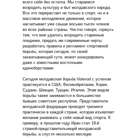
всего себя без остатка. Мы стараемся
возродить культуру и быт молдавского народа.
Все это перерастает не только в спорт, но и в
массовое молодежное движение, которое
насчитывает уже свыше восьми тысяч членов
во всех районах страны. Честно говоря, горжусь
тем, что мне удалось возродить старинные
поединки, придать им современные черты,
разработать правила и регламент спортивной
борьбы, которая сегодня, по своей
захватывающей сути, может конкурировать
даже с известными восточными
единоборствами.
Сегодня молдавская борьба Voievod с успехом
практикуется в США, Великобритании, Корее,
Судане, Швеции, Турции, Италии. Этим видом
борьбы также занимаются в большинстве
бывших советских республик. Представители
молдавской федерации проводят тренинги
практически в каждой стране, которая изъявляет
желание развивать у себя новый вид спорта. К
примеру, в прошлом году Иран стал 19-й
страной-представительницей молдавской
борьбы, а спустя несколько месяцев