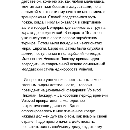
детстве он, конечно же, как любой мальчишка,
мечтал заняться боевыми искусствами, но в
сельской местности ему никто не мог помочь с
тренировками. Случай представился чуть
позже, когда Николай оказался в спортивном
зале в городе Бендеры, где занималась группа
каратэ-до киокушинкай. В возрасте 15 лет он
уже выступал в своем первом зарубежном
турнире. Потом были победы на чемпионатах
мира, Европы, Евразии. Затем была служба в
армии, поступление в полицейский колледж.
Именно там Николаю Паскару пришла идея
возродить на современной основе самобытный
молдавский стиль единоборств Voievod.
- Из простого увлечения спорт стал для меня
главным видом деятельности, - говорит
президент национальной федерации Voievod
Николай Паскару. – За короткий период времени
Voievod превратился в молодежное
патриотическое движение. Здесь
сформировалось и мое жизненное кредо:
каждый должен думать о том, как помочь своей
стране. Надо просто начать действовать,
посвятить жизнь любимому делу, отдать ему