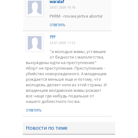
waralaf
24.07.2009 19:18
PKRM - novaia jertva aborta!
ОТВЕТИТЬ
???
24.07.2009 11:53
"а молодые мамы, уставшие
от бедности с малолетства,
вынуждены идти на преступление"
Аборт не преступление. Преступление -
убийство новорожденного. А младенцев
рождается меньше еще и потому, что
молодежь делает ноги из этой страны. И
младенцев молдавские мамы рожают
все чаще где-нибудь подальше от
нашего доблестного гос-ва.
ОТВЕТИТЬ
Новости по теме