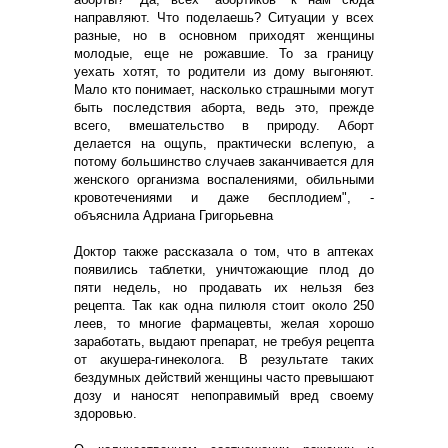
направляют. Что поделаешь? Ситуации у всех
разные, но в основном приходят женщины
молодые, еще не рожавшие. То за границу
уехать хотят, то родители из дому выгоняют.
Мало кто понимает, насколько страшными могут
быть последствия аборта, ведь это, прежде
всего, вмешательство в природу. Аборт
делается на ощупь, практически вслепую, а
потому большинство случаев заканчивается для
женского организма воспалениями, обильными
кровотечениями и даже бесплодием", -
объяснила Адриана Григорьевна
Доктор также рассказала о том, что в аптеках
появились таблетки, уничтожающие плод до
пяти недель, но продавать их нельзя без
рецепта. Так как одна пилюля стоит около 250
леев, то многие фармацевты, желая хорошо
заработать, выдают препарат, не требуя рецепта
от акушера-гинеколога. В результате таких
бездумных действий женщины часто превышают
дозу и наносят непоправимый вред своему
здоровью.