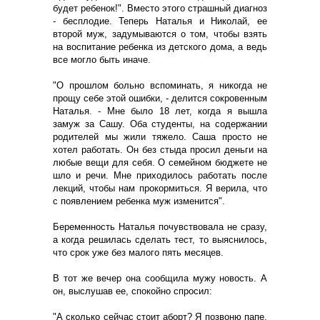
будет ребенок!". Вместо этого страшный диагноз
- бесплодие. Теперь Наталья и Николай, ее
второй муж, задумываются о том, чтобы взять
на воспитание ребенка из детского дома, а ведь
все могло быть иначе.
"О прошлом больно вспоминать, я никогда не
прощу себе этой ошибки, - делится сокровенным
Наталья. - Мне было 18 лет, когда я вышла
замуж за Сашу. Оба студенты, на содержании
родителей мы жили тяжело. Саша просто не
хотел работать. Он без стыда просил деньги на
любые вещи для себя. О семейном бюджете не
шло и речи. Мне приходилось работать после
лекций, чтобы нам прокормиться. Я верила, что
с появлением ребенка муж изменится".
Беременность Наталья почувствовала не сразу,
а когда решилась сделать тест, то выяснилось,
что срок уже без малого пять месяцев.
В тот же вечер она сообщила мужу новость. А
он, выслушав ее, спокойно спросил:
"А сколько сейчас стоит аборт? Я позвоню папе,