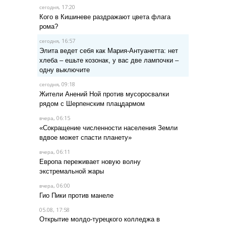
, 17:20
сегодня
Кого в Кишиневе раздражают цвета флага
рома?
, 16:57
сегодня
Элита ведет себя как Мария-Антуанетта: нет
хлеба – ешьте козонак, у вас две лампочки –
одну выключите
, 09:18
сегодня
Жители Анений Ной против мусоросвалки
рядом с Шерпенским плацдармом
, 06:15
вчера
«Сокращение численности населения Земли
вдвое может спасти планету»
, 06:11
вчера
Европа переживает новую волну
экстремальной жары
, 06:00
вчера
Гио Пики против манеле
05.08, 17:58
Открытие молдо-турецкого колледжа в