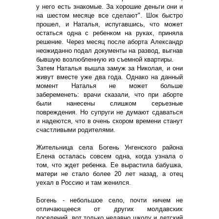
у него есть знакомые. За хорошие деньги они и
на шестом месяце все сделают". Шок быстро
прошел, и Наталья, испугавшись, что может
остаться одна с ребенком на руках, приняла
решение. Через месяц после аборта Александр
неожиданно подал документы на развод, выгнав
бывшую возлюбленную из съемной квартиры.
Затем Наталья вышла замуж за Николая, и они
живут вместе уже два года. Однако на данный
момент Наталья не может больше
забеременеть: врачи сказали, что при аборте
были нанесены слишком серьезные
повреждения. Но супруги не думают сдаваться
и надеются, что в очень скором времени станут
счастливыми родителями.
Жительница села Богень Унгенского района
Елена осталась совсем одна, когда узнала о
том, что ждет ребенка. Ее вырастила бабушка,
матери не стало более 20 лет назад, а отец
уехал в Россию и там женился.
Богень - небольшое село, почти ничем не
отличающееся от других молдавских
поселений, вот только недавно школу и детский