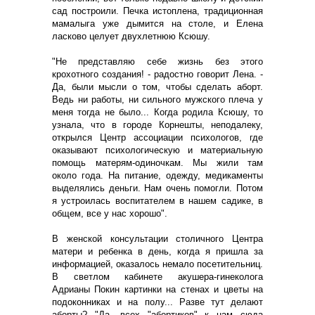
сад построили. Печка истоплена, традиционная
мамалыга уже дымится на столе, и Елена
ласково целует двухлетнюю Ксюшу.
"Не представляю себе жизнь без этого
крохотного создания! - радостно говорит Лена. -
Да, были мысли о том, чтобы сделать аборт.
Ведь ни работы, ни сильного мужского плеча у
меня тогда не было... Когда родила Ксюшу, то
узнала, что в городе Корнешты, неподалеку,
открылся Центр ассоциации психологов, где
оказывают психологическую и материальную
помощь матерям-одиночкам. Мы жили там
около года. На питание, одежду, медикаменты
выделялись деньги. Нам очень помогли. Потом
я устроилась воспитателем в нашем садике, в
общем, все у нас хорошо".
В женской консультации столичного Центра
матери и ребенка в день, когда я пришла за
информацией, оказалось немало посетительниц.
В светлом кабинете акушера-гинеколога
Адрианы Покин картинки на стенах и цветы на
подоконниках и на полу... Разве тут делают
аборты? "Да, всех "абортиков" к нам сюда