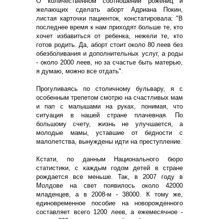
О количественном соотношении рожениц и
желающих сделать аборт Адриана Покин,
листая карточки пациенток, констатировала: "В
последнее время к нам приходят больше те, кто
хочет избавиться от ребенка, нежели те, кто
готов родить. Да, аборт стоит около 80 леев без
обезболивания и дополнительных услуг, а роды
- около 2000 леев, но за счастье быть матерью,
я думаю, можно все отдать".
Прогуливаясь по столичному бульвару, я с
особенным трепетом смотрю на счастливых мам
и пап с малышами на руках, понимая, что
ситуация в нашей стране плачевная. По
большому счету, жизнь не улучшается, а
молодые мамы, уставшие от бедности с
малолетства, вынуждены идти на преступление.
Кстати, по данным Национального бюро
статистики, с каждым годом детей в стране
рождается все меньше. Так, в 2007 году в
Молдове на свет появилось около 42000
младенцев, а в 2008-м - 38000. К тому же,
единовременное пособие на новорожденного
составляет всего 1200 леев, а ежемесячное -