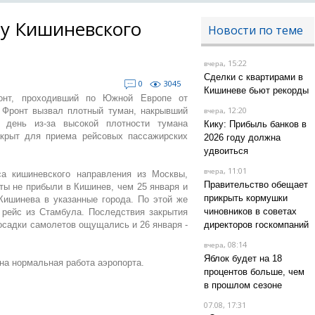
у Кишиневского
Новости по теме
, 15:22
вчера
Сделки с квартирами в
0
3045
Кишиневе бьют рекорды
онт, проходивший по Южной Европе от
, 12:20
. Фронт вызвал плотный туман, накрывший
вчера
 день из-за высокой плотности тумана
Кику: Прибыль банков в
крыт для приема рейсовых пассажирских
2026 году должна
удвоиться
, 11:01
вчера
а кишиневского направления из Москвы,
Правительство обещает
ы не прибыли в Кишинев, чем 25 января и
прикрыть кормушки
Кишинева в указанные города. По этой же
чиновников в советах
 рейс из Стамбула. Последствия закрытия
садки самолетов ощущались и 26 января -
директоров госкомпаний
, 08:14
вчера
Яблок будет на 18
на нормальная работа аэропорта.
процентов больше, чем
в прошлом сезоне
07.08, 17:31