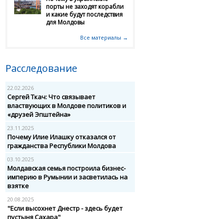
порты не заходят корабли
и какие будут последствия
для Молдовы
Все материалы →
Расследование
22.02.2026
Сергей Ткач: Что связывает
властвующих в Молдове политиков и
«друзей Эпштейна»
23.11.2025
Почему Илие Илашку отказался от
гражданства Республики Молдова
03.10.2025
Молдавская семья построила бизнес-
империю в Румынии и засветилась на
взятке
20.08.2025
"Если высохнет Днестр - здесь будет
пустыня Сахара"