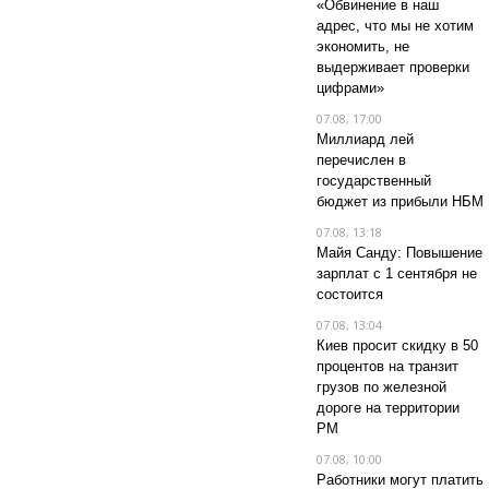
«Обвинение в наш
адрес, что мы не хотим
экономить, не
выдерживает проверки
цифрами»
07.08, 17:00
Миллиард лей
перечислен в
государственный
бюджет из прибыли НБМ
07.08, 13:18
Майя Санду: Повышение
зарплат с 1 сентября не
состоится
07.08, 13:04
Киев просит скидку в 50
процентов на транзит
грузов по железной
дороге на территории
РМ
07.08, 10:00
Работники могут платить