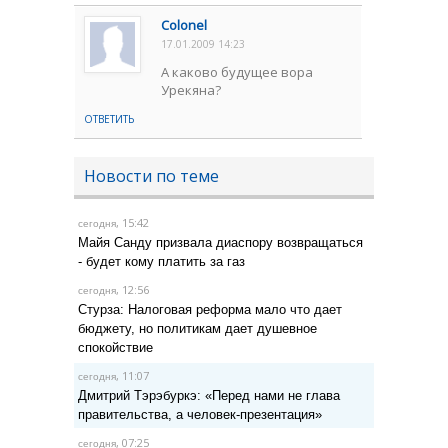
Colonel
17.01.2009 14:23
А каково будущее вора
Урекяна?
ОТВЕТИТЬ
Новости по теме
, 15:42
сегодня
Майя Санду призвала диаспору возвращаться
- будет кому платить за газ
, 12:56
сегодня
Стурза: Налоговая реформа мало что дает
бюджету, но политикам дает душевное
спокойствие
, 11:07
сегодня
Дмитрий Тэрэбуркэ: «Перед нами не глава
правительства, а человек-презентация»
, 07:25
сегодня