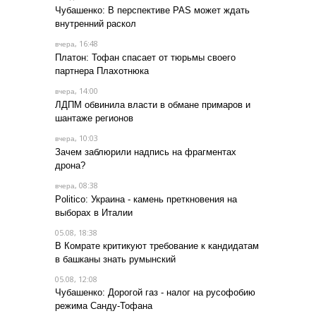
Чубашенко: В перспективе PAS может ждать
внутренний раскол
, 16:48
вчера
Платон: Тофан спасает от тюрьмы своего
партнера Плахотнюка
, 14:00
вчера
ЛДПМ обвинила власти в обмане примаров и
шантаже регионов
, 10:03
вчера
Зачем заблюрили надпись на фрагментах
дрона?
, 08:38
вчера
Politico: Украина - камень преткновения на
выборах в Италии
05.08, 18:38
В Комрате критикуют требование к кандидатам
в башканы знать румынский
05.08, 12:08
Чубашенко: Дорогой газ - налог на русофобию
режима Санду-Тофана