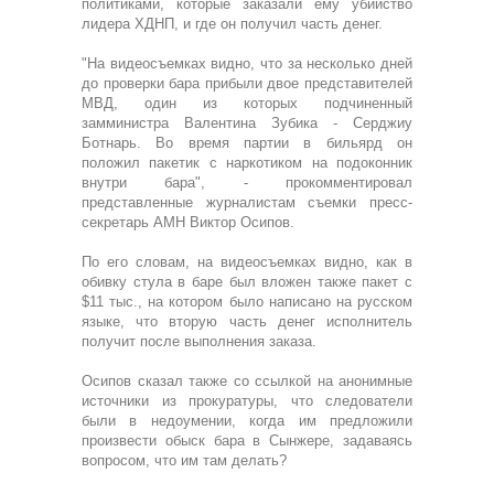
политиками, которые заказали ему убийство
лидера ХДНП, и где он получил часть денег.
"На видеосъемках видно, что за несколько дней
до проверки бара прибыли двое представителей
МВД, один из которых подчиненный
замминистра Валентина Зубика - Серджиу
Ботнарь. Во время партии в бильярд он
положил пакетик с наркотиком на подоконник
внутри бара", - прокомментировал
представленные журналистам съемки пресс-
секретарь АМН Виктор Осипов.
По его словам, на видеосъемках видно, как в
обивку стула в баре был вложен также пакет с
$11 тыс., на котором было написано на русском
языке, что вторую часть денег исполнитель
получит после выполнения заказа.
Осипов сказал также со ссылкой на анонимные
источники из прокуратуры, что следователи
были в недоумении, когда им предложили
произвести обыск бара в Сынжере, задаваясь
вопросом, что им там делать?