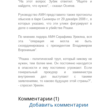
"На этот вопрос Зубик ответил: "Ищите и
найдете, что нужно", - сказал Осипов.
Руководство АМН представило также протоколы
обысков в баре Сынжеры от 29 декабря 2008 г., в
которых указано, что эти улики фигурируют в
деле о намерении в убийстве Рошки.
По мнению лидера АМН Серафима Урекяна, вся
эта "операция не могла не быть
скоординирована с президентом Владимиром
Ворониным".
"Рошка - политический труп, который никому не
нужен, тем более мне. Он постоянно находится
в опасности и ему постоянно угрожают. Если
генеральный прокурор и замминистра
внутренних дел выступают с такими
заявлениями, то каково будущее этой страны?",
- спросил Урекян.
Комментарии (1)
Добавить комментарии