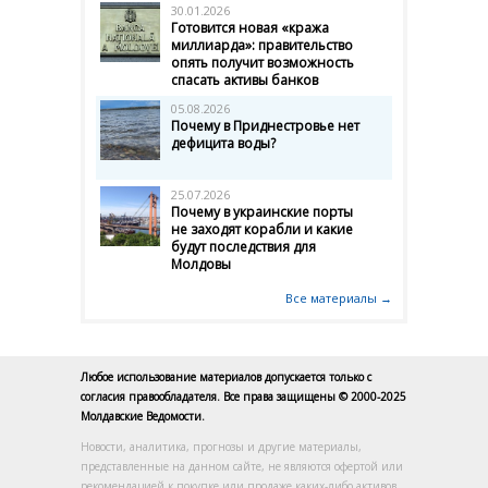
30.01.2026
Готовится новая «кража
миллиарда»: правительство
опять получит возможность
спасать активы банков
05.08.2026
Почему в Приднестровье нет
дефицита воды?
25.07.2026
Почему в украинские порты
не заходят корабли и какие
будут последствия для
Молдовы
Все материалы →
Любое использование материалов допускается только с
согласия правообладателя. Все права защищены © 2000-2025
Молдавские Ведомости.
Новости, аналитика, прогнозы и другие материалы,
представленные на данном сайте, не являются офертой или
рекомендацией к покупке или продаже каких-либо активов.