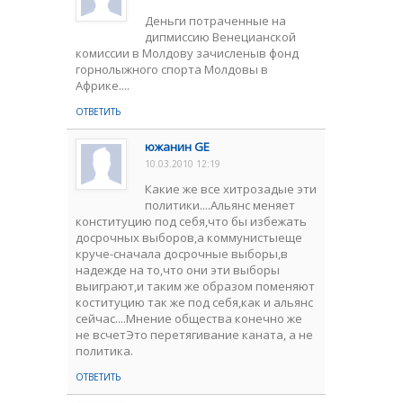
Деньги потраченные на
дипмиссию Венецианской
комиссии в Молдову зачисленыв фонд
горнолыжного спорта Молдовы в
Африке....
ОТВЕТИТЬ
южанин GE
10.03.2010 12:19
Какие же все хитрозадые эти
политики....Альянс меняет
конституцию под себя,что бы избежать
досрочных выборов,а коммунистыеще
круче-сначала досрочные выборы,в
надежде на то,что они эти выборы
выиграют,и таким же образом поменяют
коституцию так же под себя,как и альянс
сейчас....Мнение общества конечно же
не всчетЭто перетягивание каната, а не
политика.
ОТВЕТИТЬ