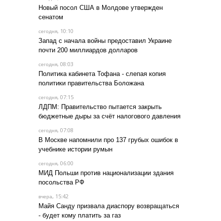
Новый посол США в Молдове утвержден
сенатом
, 10:10
сегодня
Запад с начала войны предоставил Украине
почти 200 миллиардов долларов
, 08:03
сегодня
Политика кабинета Тофана - слепая копия
политики правительства Боложана
, 07:15
сегодня
ЛДПМ: Правительство пытается закрыть
бюджетные дыры за счёт налогового давления
, 07:08
сегодня
В Москве напомнили про 137 грубых ошибок в
учебнике истории румын
, 06:00
сегодня
МИД Польши против национализации здания
посольства РФ
, 15:42
вчера
Майя Санду призвала диаспору возвращаться
- будет кому платить за газ