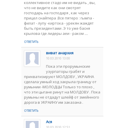
коллективное стадо им не видать , вы,
что не видите как они смотрят
господарь на господаря , как через
прицел снайпера .Все пятеро : гымпа -
филат - лупу -киртока - урекян жаждят
быть президентами .Э то уже басня
крылова где лидеры аеи - раком ....
ОТВЕТИТЬ
виват анархия
10.03.2010 13:00
Пока эти прорумынские
узурпаторы грабят и
прихватизируют МОЛДОВУ , УКРАИНА
сделала умный ход закрыла границу от
румынии -МОЛОДЦЫ Только то плохо ,
что эти цыгане ринут на МОЛДОВУ . Пока
румыны не отдадут шлейф от змейнного
дорога в УКРАИНУ им заказана .
ОТВЕТИТЬ
Ася
10.03.2010 12:51