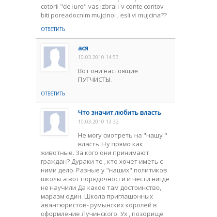
cotorii "de iuro" vas izbral i v conte contov
biti poreadocnim mujcinoi , esli vi mujcina??
ОТВЕТИТЬ
ася
10.03.2010 14:53
Вот они настоящие
ПУТЧИСТЫ.
ОТВЕТИТЬ
Что значит любить власть
10.03.2010 13:32
Не могу смотреть на "нашу "
власть. Ну прямо как
животные. За кого они принимают
граждан? Дураки те , кто хочет иметь с
ними дело. Разные у "наших" политиков
школы а вот порядочности и чести нигде
не научили Да какое там достоинство,
маразм один. Школа приглашонных
авантюристов- румынских королей в
оформление Лучинского. Ух , позорище