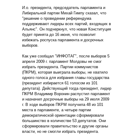
И.о. президента, председатель парламента и
Либеральной партии Михай Гимпу сказал, что
"решение о проведении референдума
поддерживают лидеры всех партий, входящих в
Альянс". Он подчеркнул, что новая Конституция
будет принята до 16 июня, что позволит
избежать роспуска парламента и досрочных
выборов.
Как уже сообщал "ИНФОТАГ", после выборов 5
апреля 2009 г. парламент Молдовы не смог
избрать президента. Партии коммунистов
(ПКРМ), которая выиграла выборы, не хватило
одного голоса для избрания главы государства
(президент избирается 61 голосом из 101
депутата). Действующий тогда президент, лидер
ПКРМ Владимир Воронин распустил парламент
и назначил досрочные выборы на 29 июля 2009
г. В ходе выборов ПКРМ получила 48 из 101
места в парламенте, а четыре партии
демократической ориентации сформировали
большинство в количестве 53 депутатов. Они
сформировали правительство и другие органы
власти, но не смогли избрать президента.