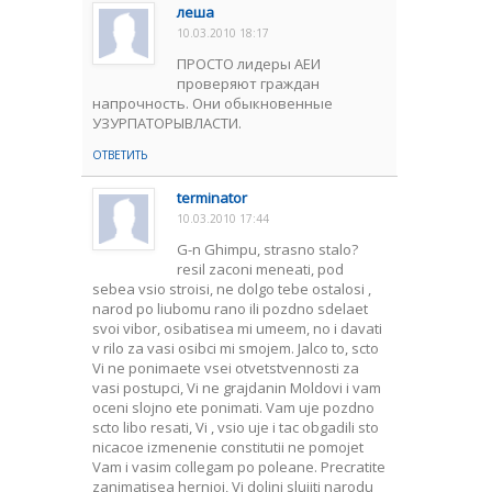
леша
10.03.2010 18:17
ПРОСТО лидеры АЕИ
проверяют граждан
напрочность. Они обыкновенные
УЗУРПАТОРЫВЛАСТИ.
ОТВЕТИТЬ
terminator
10.03.2010 17:44
G-n Ghimpu, strasno stalo?
resil zaconi meneati, pod
sebea vsio stroisi, ne dolgo tebe ostalosi ,
narod po liubomu rano ili pozdno sdelaet
svoi vibor, osibatisea mi umeem, no i davati
v rilo za vasi osibci mi smojem. Jalco to, scto
Vi ne ponimaete vsei otvetstvennosti za
vasi postupci, Vi ne grajdanin Moldovi i vam
oceni slojno ete ponimati. Vam uje pozdno
scto libo resati, Vi , vsio uje i tac obgadili sto
nicacoe izmenenie constitutii ne pomojet
Vam i vasim collegam po poleane. Precratite
zanimatisea hernioi, Vi doljni slujiti narodu