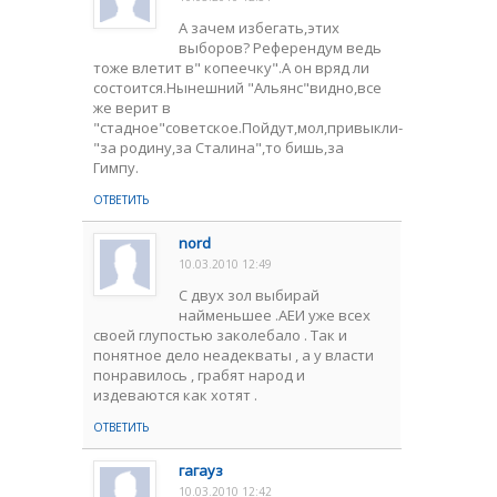
А зачем избегать,этих
выборов? Референдум ведь
тоже влетит в" копеечку".А он вряд ли
состоится.Нынешний "Альянс"видно,все
же верит в
"стадное"советское.Пойдут,мол,привыкли-
"за родину,за Сталина",то бишь,за
Гимпу.
ОТВЕТИТЬ
nord
10.03.2010 12:49
С двух зол выбирай
найменьшее .АЕИ уже всех
своей глупостью заколебало . Так и
понятное дело неадекваты , а у власти
понравилось , грабят народ и
издеваются как хотят .
ОТВЕТИТЬ
гагауз
10.03.2010 12:42