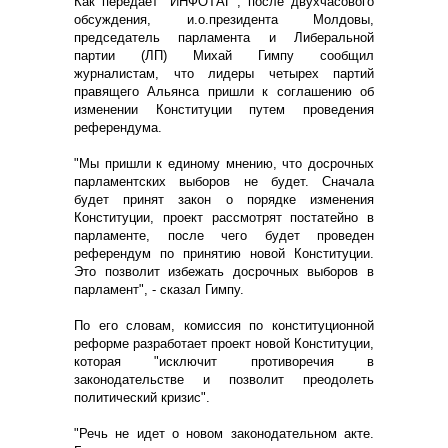
Как передает "ИНФОТАГ", после двухчасового
обсуждения, и.о.президента Молдовы,
председатель парламента и Либеральной
партии (ЛП) Михай Гимпу сообщил
журналистам, что лидеры четырех партий
правящего Альянса пришли к соглашению об
изменении Конституции путем проведения
референдума.
"Мы пришли к единому мнению, что досрочных
парламентских выборов не будет. Сначала
будет принят закон о порядке изменения
Конституции, проект рассмотрят постатейно в
парламенте, после чего будет проведен
референдум по принятию новой Конституции.
Это позволит избежать досрочных выборов в
парламент", - сказал Гимпу.
По его словам, комиссия по конституционной
реформе разработает проект новой Конституции,
которая "исключит противоречия в
законодательстве и позволит преодолеть
политический кризис".
"Речь не идет о новом законодательном акте.