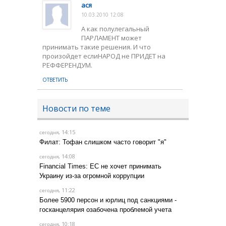
ася
10.03.2010 12:08
А как полулегальный
ПАРЛАМЕНТ может
принимать такие решения. И что
произойдет еслиНАРОД не ПРИДЕТ на
РЕФФЕРЕНДУМ.
ОТВЕТИТЬ
Новости по теме
, 14:15
сегодня
Филат: Тофан слишком часто говорит "я"
, 14:08
сегодня
Financial Times: ЕС не хочет принимать
Украину из-за огромной коррупции
, 11:22
сегодня
Более 5900 персон и юрлиц под санкциями -
госканцелярия озабочена проблемой учета
, 10:18
сегодня