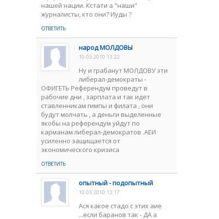
нашей нации. Кстати а "наши"
журналисты, кто они? Иуды ?
ОТВЕТИТЬ
народ МОЛДОВЫ
10.03.2010 13:22
Ну и грабанут МОЛДОВУ эти
либерал-демократы -
ОФИГЕТЬ Референдум проведут в
рабочие дни , зарплата и так идет
ставленникам гимпы и филата , они
будут молчать , а деньги выделенные
якобы на референдум уйдут по
карманам либерал-демократов .АЕИ
усиленно защищается от
экономического кризиса
ОТВЕТИТЬ
опытный - подопытный
10.03.2010 13:17
Ася какое стадо с этих аие
...если баранов так - ДА а