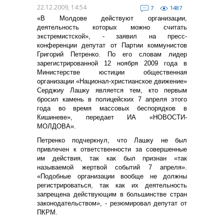
22.12.2009, 14:54
7
1487
«В Молдове действуют организации,
деятельность которых можно считать
экстремистской», - заявил на пресс-
конференции депутат от Партии коммунистов
Григорий Петренко. По его словам лидер
зарегистрированной 12 ноября 2009 года в
Министерстве юстиции общественная
организации «Национал-христианское движение»
Серджиу Лашку является тем, кто первым
бросил камень в полицейских 7 апреля этого
года во время массовых беспорядков в
Кишиневе», передает ИА «НОВОСТИ-
МОЛДОВА».
Петренко подчеркнул, что Лашку не был
привлечен к ответственности за совершенные
им действия, так как был признан «так
называемой жертвой событий 7 апреля».
«Подобные организации вообще не должны
регистрироваться, так как их деятельность
запрещена действующим в большинстве стран
законодательством», - резюмировал депутат от
ПКРМ.