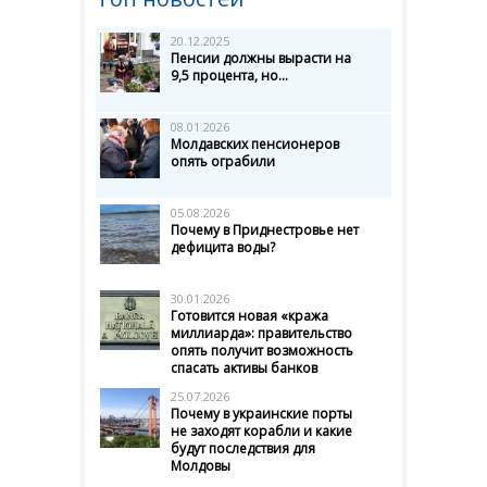
20.12.2025
Пенсии должны вырасти на
9,5 процента, но...
08.01.2026
Молдавских пенсионеров
опять ограбили
05.08.2026
Почему в Приднестровье нет
дефицита воды?
30.01.2026
Готовится новая «кража
миллиарда»: правительство
опять получит возможность
спасать активы банков
25.07.2026
Почему в украинские порты
не заходят корабли и какие
будут последствия для
Молдовы