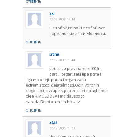
ОТВЕТИТЬ
xxl
22.12.2009 17:44
Я с тобой,istina.И с тобой все
нормальные люди Молдовы.
ОТВЕТИТЬ
istina
22.12.2009 15:44
petrenco prav na vse 100%-
partii i organizatii tipa pcrm i
liga molodeji -partia i organizatia
ectremistscoi deiatelinosti.Odin voronin
ciego stoit,a vcupe s petrenco eto traghiedia
dlea R.MOLDOVA i moldavscogo
naroda.Doloi pcrm i ih holuev.
ОТВЕТИТЬ
Stas
22.12.2009 15:23
Неужели это тот самый