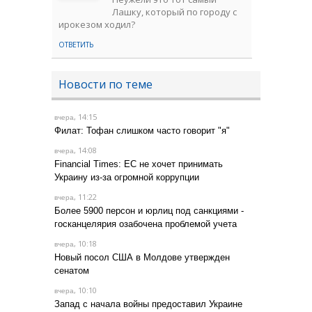
Лашку, который по городу с
ирокезом ходил?
ОТВЕТИТЬ
Новости по теме
, 14:15
вчера
Филат: Тофан слишком часто говорит "я"
, 14:08
вчера
Financial Times: ЕС не хочет принимать
Украину из-за огромной коррупции
, 11:22
вчера
Более 5900 персон и юрлиц под санкциями -
госканцелярия озабочена проблемой учета
, 10:18
вчера
Новый посол США в Молдове утвержден
сенатом
, 10:10
вчера
Запад с начала войны предоставил Украине