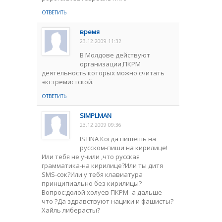
ОТВЕТИТЬ
время
23.12.2009 11:32
В Молдове действуют
организации,ПКРМ
деятельность которых можно считать
экстремистской.
ОТВЕТИТЬ
SIMPLMAN
23.12.2009 09:36
ISTINA Когда пишешь на
русском-пиши на кирилице!
Или тебя не учили ,что русская
грамматика-на кирилице?Или ты дитя
SMS-сок?Или у тебя клавиатура
принципиально без кирилицы?
Вопрос:долой холуев ПКРМ -а дальше
что ?Да здравствуют нацики и фашисты?
Хайль либерасты?