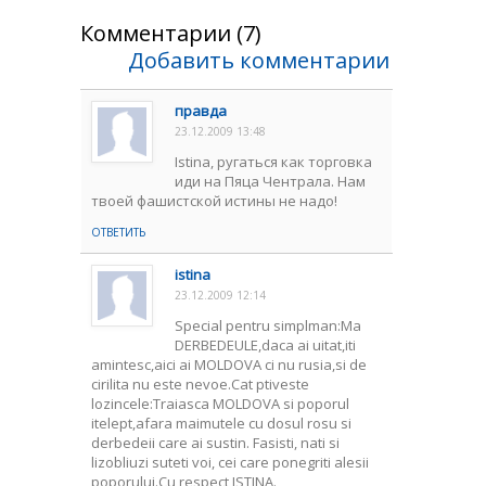
Комментарии (7)
Добавить комментарии
правда
23.12.2009 13:48
Istina, ругаться как торговка
иди на Пяца Чентрала. Нам
твоей фашистской истины не надо!
ОТВЕТИТЬ
istina
23.12.2009 12:14
Special pentru simplman:Ma
DERBEDEULE,daca ai uitat,iti
amintesc,aici ai MOLDOVA ci nu rusia,si de
cirilita nu este nevoe.Cat ptiveste
lozincele:Traiasca MOLDOVA si poporul
itelept,afara maimutele cu dosul rosu si
derbedeii care ai sustin. Fasisti, nati si
lizobliuzi suteti voi, cei care ponegriti alesii
poporului.Cu respect ISTINA.