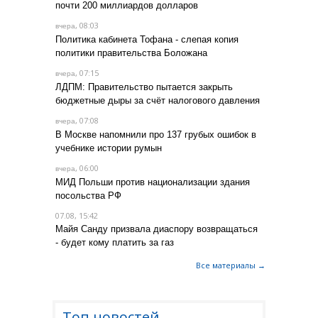
почти 200 миллиардов долларов
, 08:03
вчера
Политика кабинета Тофана - слепая копия
политики правительства Боложана
, 07:15
вчера
ЛДПМ: Правительство пытается закрыть
бюджетные дыры за счёт налогового давления
, 07:08
вчера
В Москве напомнили про 137 грубых ошибок в
учебнике истории румын
, 06:00
вчера
МИД Польши против национализации здания
посольства РФ
07.08, 15:42
Майя Санду призвала диаспору возвращаться
- будет кому платить за газ
Все материалы →
Топ новостей