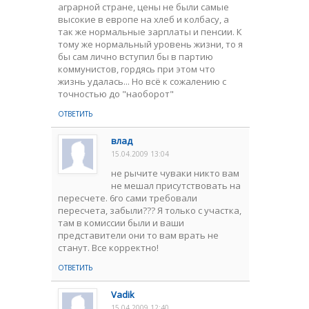
аграрной стране, цены не были самые
высокие в европе на хлеб и колбасу, а
так же нормальные зарплаты и пенсии. К
тому же нормальный уровень жизни, то я
бы сам лично вступил бы в партию
коммунистов, гордясь при этом что
жизнь удалась... Но всё к сожалению с
точностью до "наоборот"
ОТВЕТИТЬ
влад
15.04.2009 13:04
не рычите чуваки никто вам
не мешал присутствовать на
пересчете. 6го сами требовали
пересчета, забыли??? Я только с участка,
там в комиссии были и ваши
представители они то вам врать не
станут. Все корректно!
ОТВЕТИТЬ
Vadik
15.04.2009 12:40