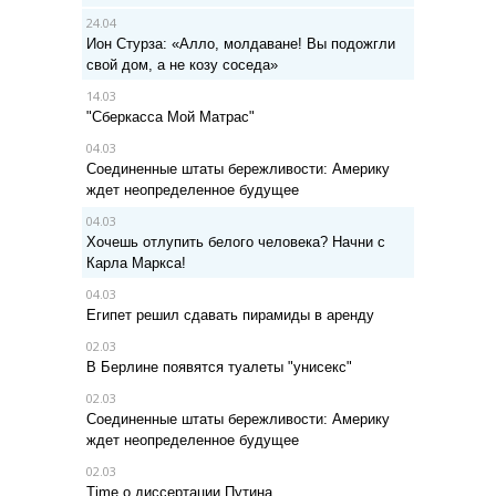
24.04
Ион Стурза: «Алло, молдаване! Вы подожгли
свой дом, а не козу соседа»
14.03
"Сберкасса Мой Матрас"
04.03
Соединенные штаты бережливости: Америку
ждет неопределенное будущее
04.03
Хочешь отлупить белого человека? Начни с
Карла Маркса!
04.03
Египет решил сдавать пирамиды в аренду
02.03
В Берлине появятся туалеты "унисекс"
02.03
Соединенные штаты бережливости: Америку
ждет неопределенное будущее
02.03
Time о диссертации Путина