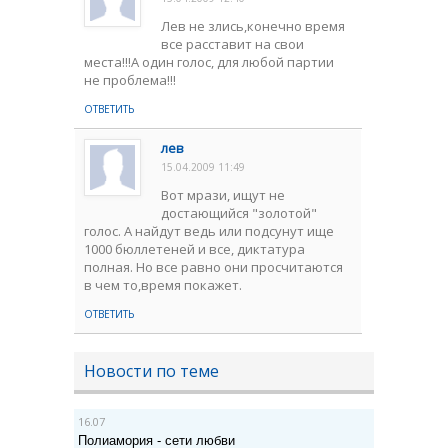
Лев не злись,конечно время
все расставит на свои
места!!!А один голос, для любой партии
не проблема!!!
ОТВЕТИТЬ
лев
15.04.2009 11:49
Вот мрази, ищут не
достающийся "золотой"
голос. А найдут ведь или подсунут ище
1000 бюллетеней и все, диктатура
полная. Но все равно они просчитаются
в чем то,время покажет.
ОТВЕТИТЬ
Новости по теме
16.07
Полиамория - сети любви