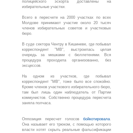
полицейского эскорта доставлены на
избирательные участки.
Всего в пересчете на 2000 участках по всех
Молдове принимают участие около 20 тысяч
членов избирательных советов и участковых
бюро.
В суде сектора Чентру в Кишиневе, где побывал
корреспондент "МВ", выстроилась целая
очередь за мешками с бюллетенями. Вся
процедура проходила организованно, без
эксцессов.
На одном из участков, где побывал
корреспондент "МВ", тоже было все спокойно.
Кроме членов участкового избирательного бюро,
там был лишь один наблюдатель от Партии
коммунистов. Собственно процедура пересчета
заняла полчаса.
Оппозиция пересчет голосов
бойкотировала
.
Она называет его трюком, с помощью которого
власти хотят скрыть реальные фальсификации