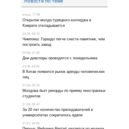
Новости по теме
, 17:58
вчера
Открытие молдо-турецкого колледжа в
Комрате откладывается
03.08, 08:19
Чимпоеш: Гораздо легче снести памятник, чем
построить завод
03.08, 07:43
Дни диаспоры проводятся с понедельника
03.08, 06:00
В Китае появился рынок аренды человеческих
лиц
01.08, 09:33
Молдова бьет рекорды по приему иностранных
студентов
01.08, 08:47
За 20 лет количество преподавателей в
университетах сократилось вдвое
31.07, 09:00
Перчун: Реформа Restart делается по модели