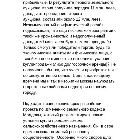
прибыльные. В результате первого земельного
аукциона мэрия получила порядка 11 млн. леев,
доходы от проведения второго
аукциона составили около 12 млн. леев.
Незамысловатый арифметический расчёт
подсказывает, что еще несколько мероприятий с
такой же урожайностью и недополученный
доход в 50 млн. леев будет смело преодолён.
Только смогут ли победители торгов, будь то
экономические агенты или физические лица, с
такой же оперативностью выполнить условия
купли-продажи (либо долгосрочной аренды)? Не
получилось бы так, что участки приобретаются
со спекулятивной целью. Ведь к настоящему
времени мы и так в изобилии можем наблюдать
огороженные заборами недострои по всему
городу.
Подходит к завершению срок разработки
проекта по изменению земельного кодекса
Молдовы, который регламентирует новые
условия купли-продажи земель
сельскохозяйственного назначения. Он в свое
время вызвал немалый резонанс у
общественности. Особенно много споров шло