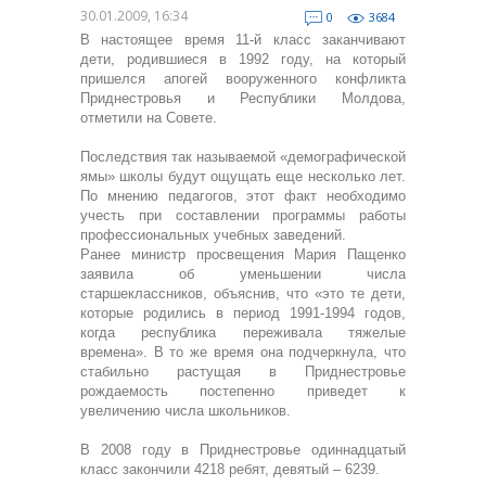
30.01.2009, 16:34
0
3684
В настоящее время 11-й класс заканчивают
дети, родившиеся в 1992 году, на который
пришелся апогей вооруженного конфликта
Приднестровья и Республики Молдова,
отметили на Совете.
Последствия так называемой «демографической
ямы» школы будут ощущать еще несколько лет.
По мнению педагогов, этот факт необходимо
учесть при составлении программы работы
профессиональных учебных заведений.
Ранее министр просвещения Мария Пащенко
заявила об уменьшении числа
старшеклассников, объяснив, что «это те дети,
которые родились в период 1991-1994 годов,
когда республика переживала тяжелые
времена». В то же время она подчеркнула, что
стабильно растущая в Приднестровье
рождаемость постепенно приведет к
увеличению числа школьников.
В 2008 году в Приднестровье одиннадцатый
класс закончили 4218 ребят, девятый – 6239.