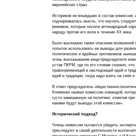
европейских стран.
Историков не вошедших в состав комиссии,
подчеркивалась мысль, что изучать следует
режимов, которые носили антинародный хар
народу против его воли в течение ХХ века.
Было высказано также опасение возможной 
попыток использовать ее выводы для развя
политических и идейных противников нынеш
огонь высказывание вице-председателя ком
устав ПКРМ, где по его словам сказано, чт
правопреемницей и наследницей идей и тра
идей и традиции, тогда надо взять на себя и
В ответ председатель общественно-политич
Клименко назвал комиссию командой, котора
густо замешанную на политике, отметив при 
какими будут выводы этой комиссии».
Исторический подход?
Члены комиссии пытаются убедить экспертн
преследуют в своей деятельности исключите
председатели комиссии С.Мустяцэ и И.Кашу 