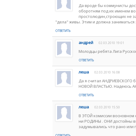
Да вроде бы коммунисты дост
оборотням под их именем во
простолюдин,строющих не за
"дела" живы. Этим и должна заниматься 
ОТВЕТИТЬ
андрей
02.03.2010 19:01
Молодцы ребята Лига Русско
ОТВЕТИТЬ
леша
02.03.2010 16:08
Да я считал АНДРИЕВСКОГО
НОВОЙ ВЛАСТЬЮ. Надеюсь АН
ОТВЕТИТЬ
леша
02.03.2010 15:50
В ЭТОЙ комиссии восновном
ни РОДИНЫ . ОНИ достойны 
задумывались что рано или 
ОТВЕТИТЬ