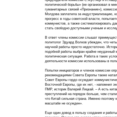
политической борьбы» (ее организовал в ми
гуманитарных связей «Признание»), комисси
Молдова заплатила за индустриализацию, к
прогресс в годы советской власти, попытае
коммунистов, а также систематизировать д
стать свободно доступными ученым и иссле
В ответ члены комиссии слышат преимуществ
политолог Эдуард Волков убежден, что четы
научной работы просто недостаточно. Истори
подобной работы выбран крайне неудачный 
политическая ситуация. Работа в таких усло
деятельности комиссии использованы в поли
Попытки инициаторов и членов комиссии оп
рекомендациями Совета Европы также наталк
Совет Европы гордо осуждает коммунистичес
Восточной Европы, где их нет, - напомнил э
ПМР, историк Валерий Лицкай. – А есть кит
преступлений на порядок больше, чем сталин
что Китай сильная страна. Именно поэтому 
масштабе не осужден».
Еще один довод в пользу создания и работ