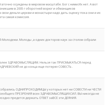
аточно осуждены в мировом масштабе. Бог с ними.Их нет. А вот
зникшим в 2005 г оборотней ворюг и обманщиков
 свои деньги церкви и монастыри надо дать оценку пока они и их
эта самая комиссия.
й Молодежи. Молоды ,а одних докторов наук за столом собрали
 более ЗДРАВОМЫСЛЯЩИМ. Нельзя так ПРИСМЫКАТЬСЯ перед
ДРИЕВСКИЙ не до конца еще потерял СОВЕСТЬ .
 собрались ОДНИПРОХОДИМЦЫ у которых нет ни СОВЕСТИ ни ЧЕСТИ
всеобщего ПРЕЗРЕНИЯ всех ЗДРАВОМЫСЛЯЩИХСИЛ. ВЫ никогда не
поздно предется держать ОТВЕТ заВСЕ эти ДЕЯНИЯ.