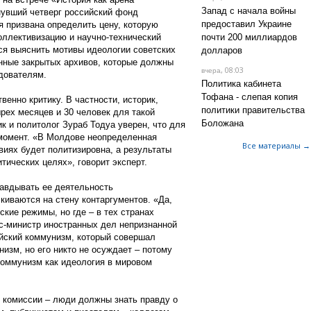
Запад с начала войны
нувший четверг российский фонд
предоставил Украине
я призвана определить цену, которую
оллективизацию и научно-технический
почти 200 миллиардов
тся выяснить мотивы идеологии советских
долларов
анные закрытых архивов, которые должны
, 08:03
вчера
дователям.
Политика кабинета
Тофана - слепая копия
енно критику. В частности, историк,
политики правительства
рех месяцев и 30 человек для такой
Боложана
к и политолог Зураб Тодуа уверен, что для
момент. «В Молдове неопределенная
Все материалы →
виях будет политизировна, а результаты
тических целях», говорит эксперт.
равдывать ее деятельность
иваются на стену контаргументов. «Да,
кие режимы, но где – в тех странах
кс-министр иностранных дел непризнанной
айский коммунизм, который совершал
изм, но его никто не осуждает – потому
коммунизм как идеология в мировом
ы комиссии – люди должны знать правду о