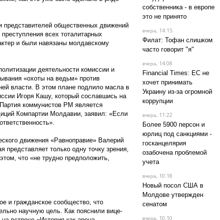
собственника - в европе
это не принято
 и представителей общественных движений
, 14:15
вчера
 преступления всех тоталитарных
Филат: Тофан слишком
актер и были навязаны молдавскому
часто говорит "я"
, 14:08
вчера
политизации деятельности комиссии и
Financial Times: ЕС не
зывания «охоты на ведьм» против
хочет принимать
ней власти. В этом плане подлило масла в
Украину из-за огромной
иссии Игоря Кашу, который сославшись на
коррупции
о Партия коммунистов РМ является
диций Компартии Молдавии, заявил: «Если
, 11:22
вчера
 ответственность».
Более 5900 персон и
юрлиц под санкциями -
еского движения «Равноправие» Валерий
госканцелярия
я представляет только одну точку зрения,
озабочена проблемой
этом, что «не трудно предположить,
учета
, 10:18
вчера
Новый посол США в
Молдове утвержден
ое и гражданское сообщество, что
сенатом
льно научную цель. Как пояснили вице-
, 10:10
вчера
на встрече «История как арена