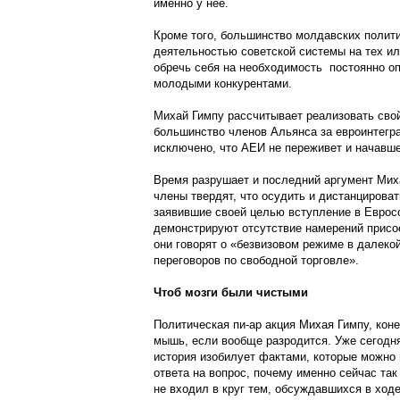
именно у нее.
Кроме того, большинство молдавских полит
деятельностью советской системы на тех ил
обречь себя на необходимость постоянно о
молодыми конкурентами.
Михай Гимпу рассчитывает реализовать свой
большинство членов Альянса за евроинтегр
исключено, что АЕИ не переживет и начавш
Время разрушает и последний аргумент Миха
члены твердят, что осудить и дистанцирова
заявившие своей целью вступление в Еврос
демонстрируют отсутствие намерений присо
они говорят о «безвизовом режиме в далеко
переговоров по свободной торговле».
Чтоб мозги были чистыми
Политическая пи-ар акция Михая Гимпу, коне
мышь, если вообще разродится. Уже сегодня
история изобилует фактами, которые можно 
ответа на вопрос, почему именно сейчас так
не входил в круг тем, обсуждавшихся в ход