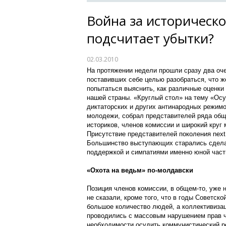
Война за историческо
подсчитает убытки?
02.03.2010
На протяжении недели прошли сразу два оч
поставивших себе целью разобраться, что ж
попытаться выяснить, как различные оценки
нашей страны. «Круглый стол» на тему «Ос
диктаторских и других антинародных режимо
молодежи, собрал представителей ряда об
историков, членов комиссии и широкий круг
Присутствие представителей поколения next,
Большинство выступающих старались сделат
поддержкой и симпатиями именно юной част
«Охота на ведьм» по-молдавски
Позиция членов комиссии, в общем-то, уже н
не сказали, кроме того, что в годы Советск
большое количество людей, а коллективиза
проводились с массовым нарушением прав ч
необходимости осудить коммунистический ре