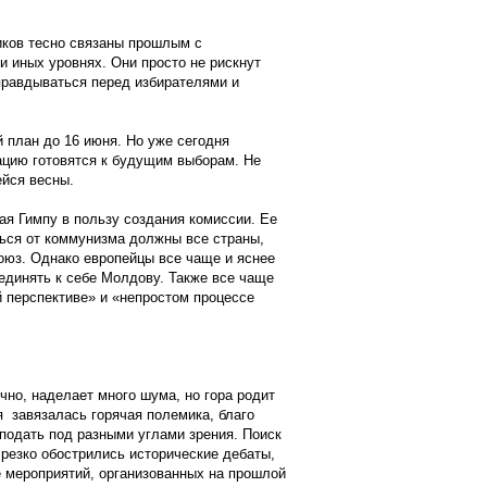
иков тесно связаны прошлым с
и иных уровнях. Они просто не рискнут
правдываться перед избирателями и
 план до 16 июня. Но уже сегодня
ацию готовятся к будущим выборам. Не
ейся весны.
я Гимпу в пользу создания комиссии. Ее
ться от коммунизма должны все страны,
оюз. Однако европейцы все чаще и яснее
единять к себе Молдову. Также все чаще
й перспективе» и «непростом процессе
чно, наделает много шума, но гора родит
 завязалась горячая полемика, благо
подать под разными углами зрения. Поиск
 резко обострились исторические дебаты,
е мероприятий, организованных на прошлой