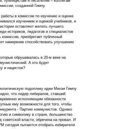
м, публицистам и писателям – коллегам
омиссии, созданной Гимпу.
 работы в комиссии по изучению и оценке
нимался изучением и оценкой учебников, и
о истории оставляют желать лучшего.
еди историков, педагогов и специалистов
ь комиссии, приобретает публичный
рует намерение способствовать улучшению
которые обрушивались в 20-м веке на
мунистический. А кто будет
у и нацистов?
политическую подоплеку идеи Михая Гимпу
видно, что лидер либералов, ставший
 временно исполняющим обязанности
тупные ему возможности для того, чтобы
онкурента - Партию коммунистов. Однако
огию и символику в стране, большинство
 советской власти, обречена на провал. И
РМ сегодня пытаются отобрать избирателя