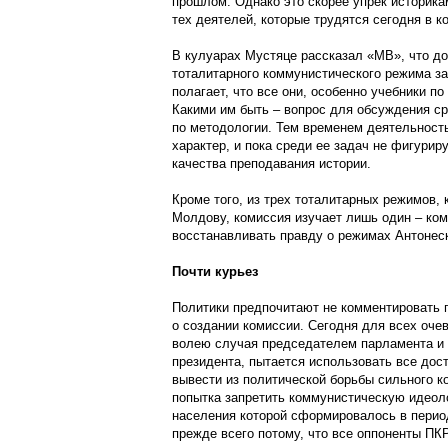
прошлом. Однако это скорее упрек историка
тех деятелей, которые трудятся сегодня в к
В кулуарах Мустяце рассказал «МВ», что до
тоталитарного коммунистического режима за
полагает, что все они, особенно учебники п
Какими им быть – вопрос для обсуждения ср
по методологии. Тем временем деятельност
характер, и пока среди ее задач не фигури
качества преподавания истории.
Кроме того, из трех тоталитарных режимов, 
Молдову, комиссия изучает лишь один – ком
восстанавливать правду о режимах Антонеск
Почти курьез
Политики предпочитают не комментировать 
о создании комиссии. Сегодня для всех оче
волею случая председателем парламента и
президента, пытается использовать все дос
вывести из политической борьбы сильного к
попытка запретить коммунистическую идеол
населения которой сформировалось в период
прежде всего потому, что все оппоненты ПК