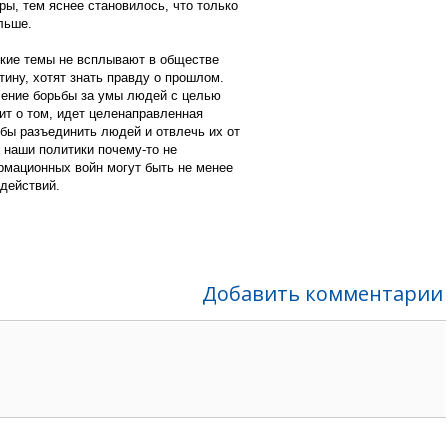
ры, тем яснее становилось, что только
льше.
ские темы не всплывают в обществе
тину, хотят знать правду о прошлом.
ление борьбы за умы людей с целью
рит о том, идет целенаправленная
обы разъединить людей и отвлечь их от
 наши политики почему-то не
рмационных войн могут быть не менее
действий.
Добавить комментарии