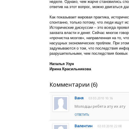
неделе. Однако, чем жарче становились спо
ответив на этот вопрос, можно двигаться да
Как показывает мировая практика, историче
спонтанно, только потому, что люди ищут ис
Исторические дискуссии – это всегда прояв
захвата власти и денег. Сейчас многое гово
«прочистка мозгов», направленная на то, чт
насущных экономических проблем. При этом
задумываются о том, что последствия инфо
разрушительными, чем последствия боевых 
Наталья Узун
Ирина Красильникова
Комментарии (6)
Ваня
03.03.2010 10:16
Молодцы ребята ату их ату
ОТВЕТИТЬ
Валентин
02.03.2010 22:08