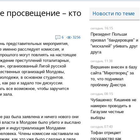
е просвещение – кто
Новости по теме
, 16:15
сегодня
Президент Польши
6
3256
призвал "бандеровцев" и
ень представительных мероприятия,
"москалей" убивать друг
е именно расследует комиссия, и
друга
 прошлого могут повлиять на настоящее
уждение преступлений тоталитарных,
, 11:38
сегодня
в», организованный Лигой русской
Вершинин внесен в базу
щественных организаций Молдовы,
сайта "Миротворец" за
 молодежи, в основном студентов.
то, что поднимал
 как раз и задало тон дискуссии.
проблему Днестра
ь все возможное, чтобы заручится
, 08:15
и зала.
сегодня
Чубашенко: Кишинев не
намерен проводить в
Гагаузии честные
е раз была заявлена и ничего нового они
выборы
ой власти в Молдове было убито и выслано
, 07:43
сегодня
ция и индустриализация Молдавии
Тофан отрицает
еловека. Члены комиссии настаивали на
государство как
жим, как это уже было сделано в ряде