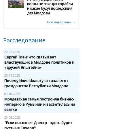
порты не заходят корабли
и какие будут последствия
для Молдовы
Все материалы →
Расследование
22.02.2026
Сергей Ткач: Что связывает
властвующих в Молдове политиков и
«друзей Эпштейна»
23.11.2025
Почему Илие Илашку отказался от
гражданства Республики Молдова
03.10.2025
Молдавская семья построила бизнес-
империю в Румынии и засветилась на
взятке
20.08.2025
"Если высохнет Днестр - здесь будет
пустыня Сахара"