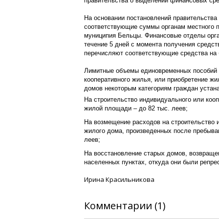
правительства о выделении финансовых ср
На основании постановлений правительства
соответствующие суммы органам местного п
муниципия Бельцы. Финансовые отделы орга
течение 5 дней с момента получения средст
перечисляют соответствующие средства на 
Лимитные объемы единовременных пособий 
кооперативного жилья, или приобретение ж
домов некоторым категориям граждан устан
На строительство индивидуального или кооп
жилой площади – до 82 тыс. леев;
На возмещение расходов на строительство 
жилого дома, произведенных после пребыван
леев;
На восстановление старых домов, возвраще
населенных пунктах, откуда они были репрес
Ирина Красильникова
Комментарии (1)