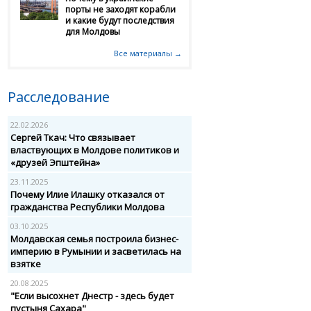
порты не заходят корабли
и какие будут последствия
для Молдовы
Все материалы →
Расследование
22.02.2026
Сергей Ткач: Что связывает
властвующих в Молдове политиков и
«друзей Эпштейна»
23.11.2025
Почему Илие Илашку отказался от
гражданства Республики Молдова
03.10.2025
Молдавская семья построила бизнес-
империю в Румынии и засветилась на
взятке
20.08.2025
"Если высохнет Днестр - здесь будет
пустыня Сахара"