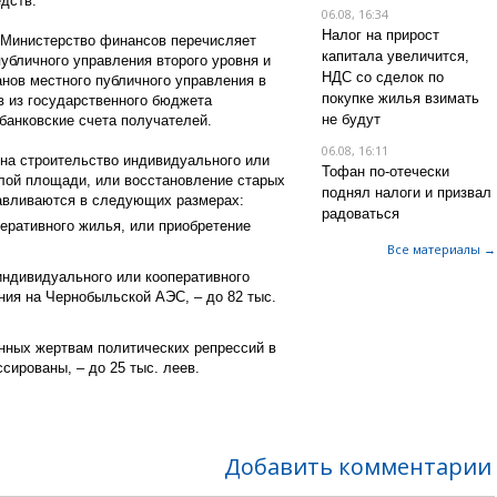
едств.
06.08, 16:34
Налог на прирост
 Министерство финансов перечисляет
капитала увеличится,
убличного управления второго уровня и
НДС со сделок по
нов местного публичного управления в
покупке жилья взимать
в из государственного бюджета
не будут
банковские счета получателей.
06.08, 16:11
на строительство индивидуального или
Тофан по-отечески
илой площади, или восстановление старых
поднял налоги и призвал
авливаются в следующих размерах:
радоваться
еративного жилья, или приобретение
Все материалы →
индивидуального или кооперативного
ия на Чернобыльской АЭС, – до 82 тыс.
нных жертвам политических репрессий в
сированы, – до 25 тыс. леев.
Добавить комментарии