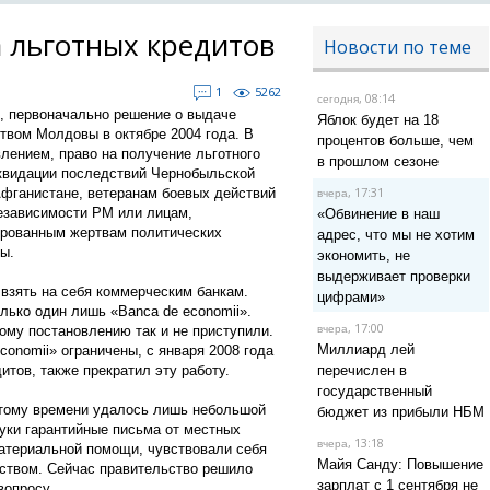
 льготных кредитов
Новости по теме
1
5262
, 08:14
сегодня
, первоначально решение о выдаче
Яблок будет на 18
твом Молдовы в октябре 2004 года. В
процентов больше, чем
лением, право на получение льготного
в прошлом сезоне
квидации последствий Чернобыльской
, 17:31
Афганистане, ветеранам боевых действий
вчера
независимости РМ или лицам,
«Обвинение в наш
ированным жертвам политических
адрес, что мы не хотим
ы.
экономить, не
выдерживает проверки
взять на себя коммерческим банкам.
цифрами»
лько один лишь «Banca de economii».
, 17:00
ому постановлению так и не приступили.
вчера
Миллиард лей
onomii» ограничены, с января 2008 года
итов, также прекратил эту работу.
перечислен в
государственный
 тому времени удалось лишь небольшой
бюджет из прибыли НБМ
уки гарантийные письма от местных
, 13:18
вчера
материальной помощи, чувствовали себя
Майя Санду: Повышение
рством. Сейчас правительство решило
зарплат с 1 сентября не
вопросу.