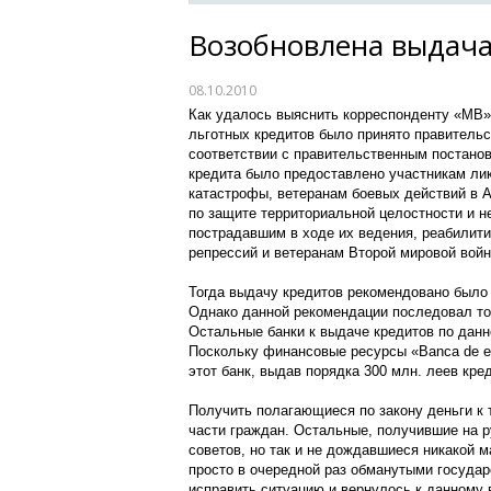
Возобновлена выдача
08.10.2010
Как удалось выяснить корреспонденту «МВ»
льготных кредитов было принято правительс
соответствии с правительственным постанов
кредита было предоставлено участникам ли
катастрофы, ветеранам боевых действий в 
по защите территориальной целостности и 
пострадавшим в ходе их ведения, реабилит
репрессий и ветеранам Второй мировой войн
Тогда выдачу кредитов рекомендовано было 
Однако данной рекомендации последовал то
Остальные банки к выдаче кредитов по данн
Поскольку финансовые ресурсы «Banca de ec
этот банк, выдав порядка 300 млн. леев кред
Получить полагающиеся по закону деньги к
части граждан. Остальные, получившие на р
советов, но так и не дождавшиеся никакой 
просто в очередной раз обманутыми госуда
исправить ситуацию и вернулось к данному 