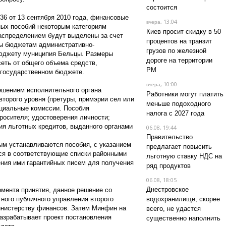
состоится
6 от 13 сентября 2010 года, финансовые
, 13:04
вчера
ых пособий некоторым категориям
Киев просит скидку в 50
распределением будут выделены за счет
процентов на транзит
ты бюджетам административно-
грузов по железной
бюджету муниципия Бельцы. Размеры
дороге на территории
еть от общего объема средств,
РМ
 государственном бюджете.
, 10:00
вчера
ешением исполнительного органа
Работники могут платить
торого уровня (претуры, примэрии сел или
меньше подоходного
циальные комиссии. Пособия
налога с 2027 года
росителя; удостоверения личности;
ия льготных кредитов, выданного органами
06.08, 19:44
Правительство
ым устанавливаются пособия, с указанием
предлагает повысить
ся в соответствующие списки районными
льготную ставку НДС на
ния ими гарантийных писем для получения
ряд продуктов
06.08, 18:05
Днестровское
омента принятия, данное решение со
ного публичного управления второго
водохранилище, скорее
нистерству финансов. Затем Минфин на
всего, не удастся
азрабатывает проект постановления
существенно наполнить