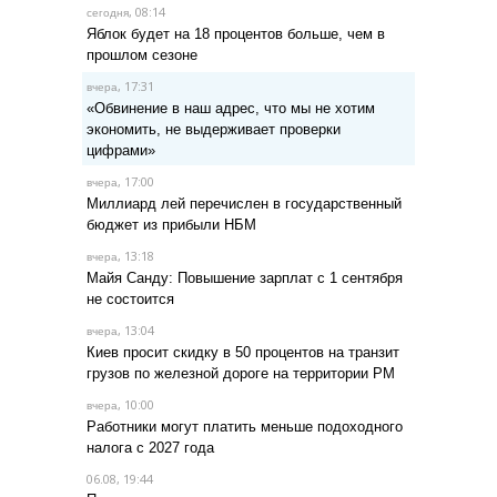
, 08:14
сегодня
Яблок будет на 18 процентов больше, чем в
прошлом сезоне
, 17:31
вчера
«Обвинение в наш адрес, что мы не хотим
экономить, не выдерживает проверки
цифрами»
, 17:00
вчера
Миллиард лей перечислен в государственный
бюджет из прибыли НБМ
, 13:18
вчера
Майя Санду: Повышение зарплат с 1 сентября
не состоится
, 13:04
вчера
Киев просит скидку в 50 процентов на транзит
грузов по железной дороге на территории РМ
, 10:00
вчера
Работники могут платить меньше подоходного
налога с 2027 года
06.08, 19:44