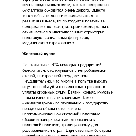
жизнь предпринимателям, так как содержание
бухгалтера обходится очень дорого. Вместо
того чтобы эти деньги использовать для
развития бизнеса, их приходится платить за
содержание человека, который ежеквартально
отчитываться в многочисленные структуры:
налоговую, социальный фонд, фонд
медицинского страхования».
Железный кулак
По статистике, 70% молодых предприятий
банкротится, столкнувшись с непробиваемой
стеной, выстроенной государством.
Неудивительно, что многие в попытке выжить
ищут способы уйти от налоговых проверок и
уплаты огромных сумм. Взятки, коньяк, кумовье
– всем известны эти «приемы». Такое
«неблагодарное» по отношению к государству
поведение объясняется как раз
неоптимизированной системой налоговых
сборов и поверхностным отношением к
налоговой политике, традиционному для
развивающихся стран. Единственным быстрым
способом в них по справедливости считается