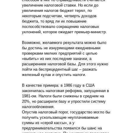
увеличение налоговой ставки. Но если до
увеличения налогов бюджет терял, по
некоторым подсчетам, четверть доходов
бюджета, то вряд ли их повышение
поспособствовало сокращению налоговых
уклонений, которое ожидает премьер-министр.
Возможно, желаемого результата можно было
бы достичь не изнуряющими ежедневными
проверками мелких предприятий с целью
«выбить» из них последние заначки, а
расширением налоговой базы. Для этого нужно
пойти на беспрецедентный шаг – разжать
железный кулак и опустить налоги.
В качестве примера: в 1986 году в США
закончилась налоговая реформа, запущенная в
1981-ом. Налоги были снижены в среднем на
20%, но расширили базу и упростили систему
налогообложения.
Опустив налоговый порог, государство могло бы
получить ускользающие неуплачиваемые
суммы из «серой кассы», а у
предпринимательства появился бы шанс на