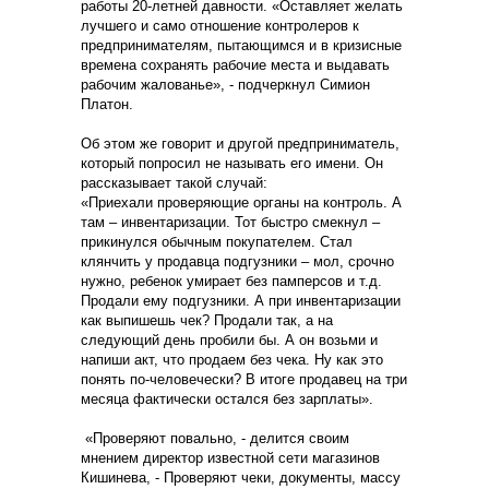
работы 20-летней давности. «Оставляет желать
лучшего и само отношение контролеров к
предпринимателям, пытающимся и в кризисные
времена сохранять рабочие места и выдавать
рабочим жалованье», - подчеркнул Симион
Платон.
Об этом же говорит и другой предприниматель,
который попросил не называть его имени. Он
рассказывает такой случай:
«Приехали проверяющие органы на контроль. А
там – инвентаризации. Тот быстро смекнул –
прикинулся обычным покупателем. Стал
клянчить у продавца подгузники – мол, срочно
нужно, ребенок умирает без памперсов и т.д.
Продали ему подгузники. А при инвентаризации
как выпишешь чек? Продали так, а на
следующий день пробили бы. А он возьми и
напиши акт, что продаем без чека. Ну как это
понять по-человечески? В итоге продавец на три
месяца фактически остался без зарплаты».
«Проверяют повально, - делится своим
мнением директор известной сети магазинов
Кишинева, - Проверяют чеки, документы, массу