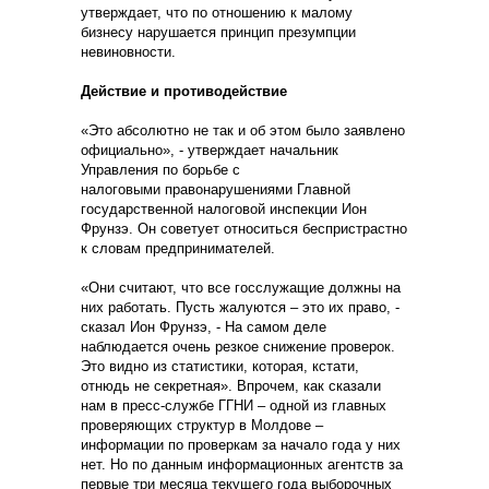
утверждает, что по отношению к малому
бизнесу нарушается принцип презумпции
невиновности.
Действие и противодействие
«Это абсолютно не так и об этом было заявлено
официально», - утверждает начальник
Управления по борьбе с
налоговыми правонарушениями Главной
государственной налоговой инспекции Ион
Фрунзэ. Он советует относиться беспристрастно
к словам предпринимателей.
«Они считают, что все госслужащие должны на
них работать. Пусть жалуются – это их право, -
сказал Ион Фрунзэ, - На самом деле
наблюдается очень резкое снижение проверок.
Это видно из статистики, которая, кстати,
отнюдь не секретная». Впрочем, как сказали
нам в пресс-службе ГГНИ – одной из главных
проверяющих структур в Молдове –
информации по проверкам за начало года у них
нет. Но по данным информационных агентств за
первые три месяца текущего года выборочных