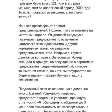
проверок было всего 121, или в 2,5 раза
меньше, чем за аналогичный период 2009 года.
То есть, проверки уменьшились, но стали
жестче?
Но и это противоречит словам
предпринимателей. Похоже, что это топтание на
месте им надоело. От деловой среды уже
поступают предложения по изменению
налогового законодательства и других
нормативных актов, касающихся
предпринимательства. Например, группа
депутатов во главе с Вячеславом Ионицэ
обещала выдвинуть на обсуждение в парламент
предложения предпринимателей. «Бизнесом
заниматься сложно, но хотя бы государство не
будет мешать», - сказал Ионицэ в защиту
бизнесменов.
Предложений этих накопилось уже довольно
много. Евгений Рошковану, например,
предлагает предельно упростить процедуру
отчетности: «Чтобы фирмы с оборотом до 3
млн. леев отчитывались не ежеквартально, а
один раз в год. Это во многом облегчило бы