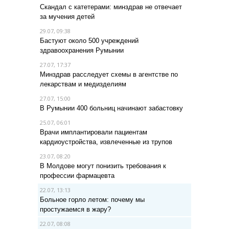
Скандал с катетерами: минздрав не отвечает
за мучения детей
29.07, 09:38
Бастуют около 500 учреждений
здравоохранения Румынии
27.07, 17:37
Минздрав расследует схемы в агентстве по
лекарствам и медизделиям
27.07, 15:00
В Румынии 400 больниц начинают забастовку
25.07, 06:01
Врачи имплантировали пациентам
кардиоустройства, извлеченные из трупов
23.07, 08:20
В Молдове могут понизить требования к
профессии фармацевта
22.07, 13:13
Больное горло летом: почему мы
простужаемся в жару?
22.07, 08:08