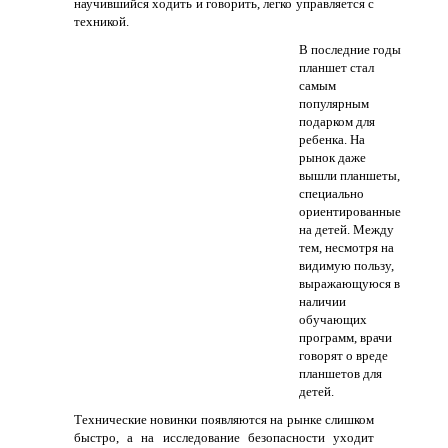
научившийся ходить и говорить, легко управляется с
техникой.
В последние годы
планшет стал
самым
популярным
подарком для
ребенка. На
рынок даже
вышли планшеты,
специально
ориентированные
на детей. Между
тем, несмотря на
видимую пользу,
выражающуюся в
наличии
обучающих
программ, врачи
говорят о вреде
планшетов для
детей.
Технические новинки появляются на рынке слишком
быстро, а на исследование безопасности уходит