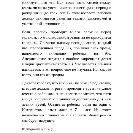
минимум пять лет. При этом число связей между
клетками мозга увеличивается в шесть раз в период с
рождения и до трех лет. В этом возрасте ребенок
должен заниматься разными вещами, физической и
умственной активностью.
Если ребенок проводит много времени перед
экраном, то о полноценном развитии не приходится
говорить. Согласно одному исследованию, каждый
час, проведенный перед ТВ, повышал риск урона,
наносимого вниманию ребенка, на 9%.
Американские педиатры вообще запрещают детям
младше двух лет смотреть ТВ. Что касается влияния
планшетов, этот вопрос еще не изучали. Но, скорее
всего, они так же вредны.
Доктора говорят, что техника - не замена родителям,
которые должны играть и проводить время на улице
вместе с ребенком. А психологи полагают, что пяти
минут "общения" с планшетом достаточно для 2-3-
летних детей. Оставлять ребенка один на один с
Интернетом нельзя даже в 7-11 лет. Не стоит
пользоваться планшетом и в кровати. Иначе режим
сна будет нарушен.
По материалам:
MedDaily