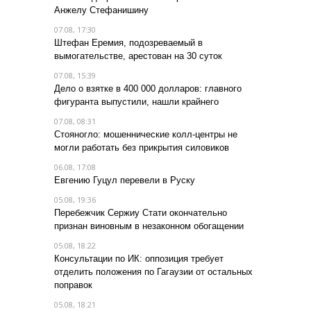
Анжелу Стефанишину
07.08, 17:30
Штефан Еремия, подозреваемый в
вымогательстве, арестован на 30 суток
07.08, 15:39
Дело о взятке в 400 000 долларов: главного
фигуранта выпустили, нашли крайнего
07.08, 08:31
Стояногло: мошеннические колл-центры не
могли работать без прикрытия силовиков
06.08, 17:08
Евгению Гуцул перевели в Руску
05.08, 19:36
Перебежчик Сержиу Стати окончательно
признан виновным в незаконном обогащении
05.08, 18:22
Консультации по ИК: оппозиция требует
отделить положения по Гагаузии от остальных
поправок
05.08, 18:21