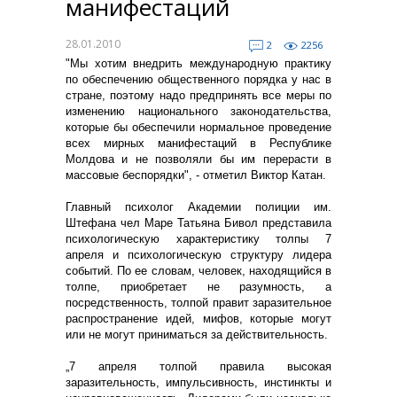
манифестаций
28.01.2010
2
2256
"Мы хотим внедрить международную практику
по обеспечению общественного порядка у нас в
стране, поэтому надо предпринять все меры по
изменению национального законодательства,
которые бы обеспечили нормальное проведение
всех мирных манифестаций в Республике
Молдова и не позволяли бы им перерасти в
массовые беспорядки", - отметил Виктор Катан.
Главный психолог Академии полиции им.
Штефана чел Маре Татьяна Бивол представила
психологическую характеристику толпы 7
апреля и психологическую структуру лидера
событий. По ее словам, человек, находящийся в
толпе, приобретает не разумность, а
посредственность, толпой правит заразительное
распространение идей, мифов, которые могут
или не могут приниматься за действительность.
„7 апреля толпой правила высокая
заразительность, импульсивность, инстинкты и