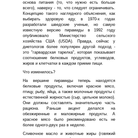
основа питания (то, что нужно есть больше
всего), наверху - то, что следует ограничивать.
Концепцию такого наглядного объяснения, как
выбирать здоровую еду, в 1970-х годах
разработали шведские ученые, но самую
известную версию пирамиды в 1992 году
опубликовало Министерство сельского
хозяйства США (USDA). Правда, сейчас у
диетологов более популярен другой подход -
это "гарвардская тарелка", которая показывает
соотношение белковых продуктов, углеводов,
жиров и клетчатки в каждом приеме пищи.
Что изменилось?
На вершине пирамиды теперь находятся
белковые продукты, включая красное мясо,
птицу, рыбу, яйца, а также молочные продукты с
естественной жирностью (сыр, цельное молоко).
Они должны составлять значительную часть
рациона. Раньше акцент делался на
обезжиренные и маложирные продукты. А
красное мясо было рекомендовано есть не
более одного-двух раз в неделю.
Сливочное масло и животные жиры (говяжий