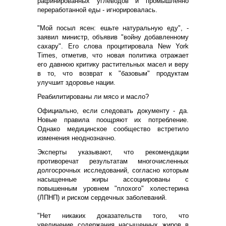
рафинированных углеводов и промышленно
переработанной еды - игнорировалась.
"Мой посыл ясен: ешьте натуральную еду", -
заявил министр, объявив "войну добавленному
сахару". Его слова процитировала New York
Times, отметив, что новая политика отражает
его давнюю критику растительных масел и веру
в то, что возврат к "базовым" продуктам
улучшит здоровье нации.
Реабилитированы ли мясо и масло?
Официально, если следовать документу - да.
Новые правила поощряют их потребление.
Однако медицинское сообщество встретило
изменения неоднозначно.
Эксперты указывают, что рекомендации
противоречат результатам многочисленных
долгосрочных исследований, согласно которым
насыщенные жиры ассоциированы с
повышенным уровнем "плохого" холестерина
(ЛПНП) и риском сердечных заболеваний.
"Нет никаких доказательств того, что
увеличение содержания насыщенных жиров в