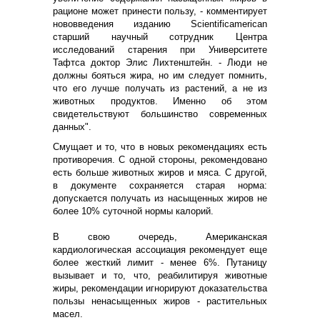
рационе может принести пользу, - комментирует
нововведения изданию Scientificamerican
старший научный сотрудник Центра
исследований старения при Университете
Тафтса доктор Элис Лихтенштейн. - Люди не
должны бояться жира, но им следует помнить,
что его лучше получать из растений, а не из
животных продуктов. Именно об этом
свидетельствуют большинство современных
данных".
Смущает и то, что в новых рекомендациях есть
противоречия. С одной стороны, рекомендовано
есть больше животных жиров и мяса. С другой,
в документе сохраняется старая норма:
допускается получать из насыщенных жиров не
более 10% суточной нормы калорий.
В свою очередь, Американская
кардиологическая ассоциация рекомендует еще
более жесткий лимит - менее 6%. Путаницу
вызывает и то, что, реабилитируя животные
жиры, рекомендации игнорируют доказательства
пользы ненасыщенных жиров - растительных
масел.