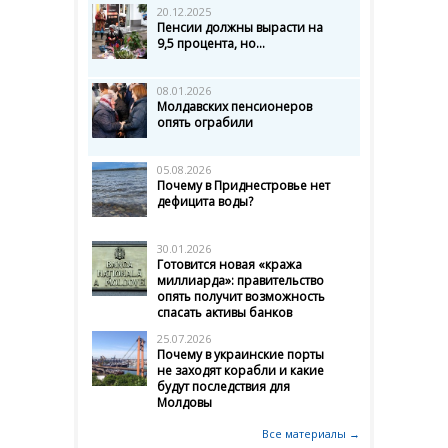
20.12.2025
Пенсии должны вырасти на
9,5 процента, но...
08.01.2026
Молдавских пенсионеров
опять ограбили
05.08.2026
Почему в Приднестровье нет
дефицита воды?
30.01.2026
Готовится новая «кража
миллиарда»: правительство
опять получит возможность
спасать активы банков
25.07.2026
Почему в украинские порты
не заходят корабли и какие
будут последствия для
Молдовы
Все материалы →