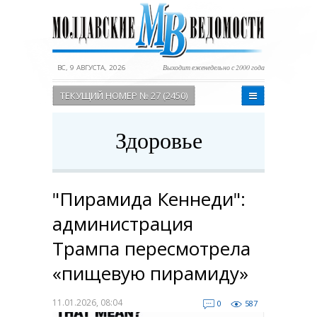
ВС, 9 АВГУСТА, 2026
Выходит еженедельно с 2000 года
ТЕКУЩИЙ НОМЕР № 27 (2450)
Здоровье
"Пирамида Кеннеди":
администрация
Трампа пересмотрела
«пищевую пирамиду»
11.01.2026, 08:04
0
587