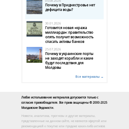
05.08.2026
Почему в Приднестровье нет
дефицита воды?
30.01.2026
Готовится новая «кража
миллиарда»: правительство
опять получит возможность
спасать активы банков
25.07.2026
Почему в украинские порты
не заходят корабли и какие
будут последствия для
Молдовы
Все материалы →
Любое использование материалов допускается только с
согласия правообладателя. Все права защищены © 2000-2025
Молдавские Ведомости.
Новости, аналитика, прогнозы и другие материалы,
представленные на данном сайте, не являются офертой или
рекомендацией к покупке или продаже каких-либо активов.