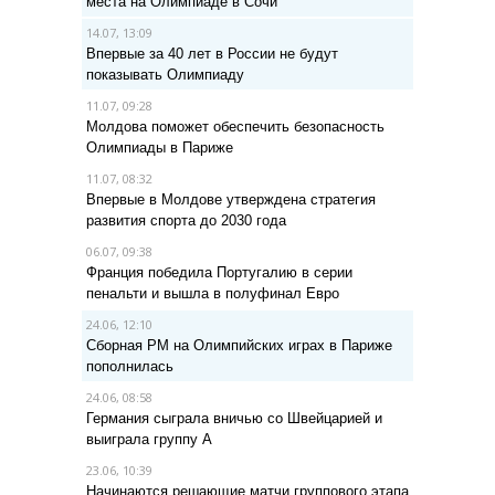
места на Олимпиаде в Сочи
14.07, 13:09
Впервые за 40 лет в России не будут
показывать Олимпиаду
11.07, 09:28
Молдова поможет обеспечить безопасность
Олимпиады в Париже
11.07, 08:32
Впервые в Молдове утверждена стратегия
развития спорта до 2030 года
06.07, 09:38
Франция победила Португалию в серии
пенальти и вышла в полуфинал Евро
24.06, 12:10
Сборная РМ на Олимпийских играх в Париже
пополнилась
24.06, 08:58
Германия сыграла вничью со Швейцарией и
выиграла группу A
23.06, 10:39
Начинаются решающие матчи группового этапа