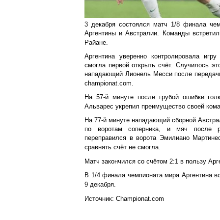
3 декабря состоялся матч 1/8 финала чем
Аргентины и Австралии. Команды встретил
Райане.
Аргентина уверенно контролировала игру
смогла первой открыть счёт. Случилось это
нападающий Лионель Месси после передачи
championat.com.
На 57-й минуте после грубой ошибки гол
Альварес укрепил преимущество своей ком
На 77-й минуте нападающий сборной Австра
по воротам соперника, и мяч после р
переправился в ворота Эмилиано Мартине
сравнять счёт не смогла.
Матч закончился со счётом 2:1 в пользу Арг
В 1/4 финала чемпионата мира Аргентина в
9 декабря.
Источник: Championat.com