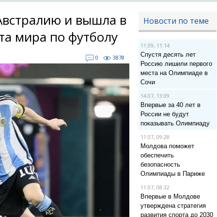
Австралию и вышла в
Новости по теме
та мира по футболу
11.09, 11:14
Спустя десять лет
0
3878
Россию лишили первого
места на Олимпиаде в
Сочи
14.07, 13:09
Впервые за 40 лет в
России не будут
показывать Олимпиаду
11.07, 09:28
Молдова поможет
обеспечить
безопасность
Олимпиады в Париже
11.07, 08:32
Впервые в Молдове
утверждена стратегия
развития спорта до 2030