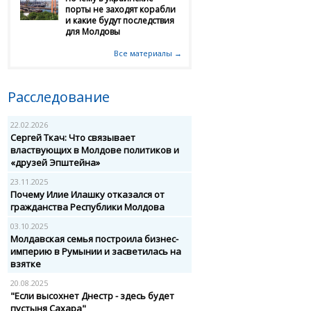
порты не заходят корабли
и какие будут последствия
для Молдовы
Все материалы →
Расследование
22.02.2026
Сергей Ткач: Что связывает
властвующих в Молдове политиков и
«друзей Эпштейна»
23.11.2025
Почему Илие Илашку отказался от
гражданства Республики Молдова
03.10.2025
Молдавская семья построила бизнес-
империю в Румынии и засветилась на
взятке
20.08.2025
"Если высохнет Днестр - здесь будет
пустыня Сахара"