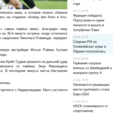
года
06.07, 09:38
пионата мира, в котором играли сборные
Франция победила
ись на стадионе «Ахмед бин Али» в Аль-
Португалию в серии
пенальти и вышла в
 с самых первых минут, благодаря чему
полуфинал Евро
 на 35-й минуте встречи, когда отличился
24.06, 12:10
 защитника Николаса Отаменди, передает
Сборная РМ на
Олимпийских играх в
кипера австрийцев Мэтью Райана Хулиан
Париже пополнилась
анды.
24.06, 08:58
лии Крейг Гудвин решился на дальний удар
Германия сыграла
икошета от хавбека Энцо Фернандеса
вничью со Швейцарией и
са. В последние минуты матча Австралия
выиграла группу A
23.06, 10:39
ентины.
Начинаются решающие
матчи группового этапа
стретится с Нидерландами. Матч состоится
Евро-2024
21.06, 06:11
НОСК отмежевался от
спортсменов,