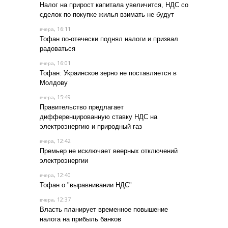
Налог на прирост капитала увеличится, НДС со
сделок по покупке жилья взимать не будут
, 16:11
вчера
Тофан по-отечески поднял налоги и призвал
радоваться
, 16:01
вчера
Тофан: Украинское зерно не поставляется в
Молдову
, 15:49
вчера
Правительство предлагает
дифференцированную ставку НДС на
электроэнергию и природный газ
, 12:42
вчера
Премьер не исключает веерных отключений
электроэнергии
, 12:40
вчера
Тофан о "выравнивании НДС"
, 12:37
вчера
Власть планирует временное повышение
налога на прибыль банков