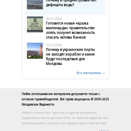
Почему в Приднестровье нет
дефицита воды?
30.01.2026
Готовится новая «кража
миллиарда»: правительство
опять получит возможность
спасать активы банков
25.07.2026
Почему в украинские порты
не заходят корабли и какие
будут последствия для
Молдовы
Все материалы →
Любое использование материалов допускается только с
согласия правообладателя. Все права защищены © 2000-2025
Молдавские Ведомости.
Новости, аналитика, прогнозы и другие материалы,
представленные на данном сайте, не являются офертой или
рекомендацией к покупке или продаже каких-либо активов.