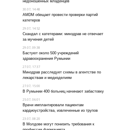
недоношенных младенцев
30.07, 14:48
AMDM обещает провести проверки партий
катетеров
29.07, 14:52
Скандал с катетерами: минздрав не отвечает
за мучения детей
29.07, 09:38
Бастуют около 500 учреждений
здравоохранения Румынии
27.07, 17:37
Минздрав расследует схемы в агентстве по
лекарствам и медизделиям
27.07, 15:00
В Румынии 400 больниц начинают забастовку
25.07, 06:01
Врачи имплантировали пациентам
кардиоустройства, извлеченные из трупов
23.07, 08:20
В Молдове могут понизить требования к
профессии фармацевта