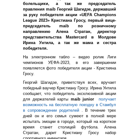
болельщики, а так же
п
редседатель
правления maib Георгий Шагидзе
, державший
за руку победителя акции «UEFA Champions
League 2023» Кристиана Гросу, первый вице-
председатель maib по розничному
направлению Алена Стратан, директор
представительства Mastercard в Молдове
Ирина Унтила, а так же мама и сестра
победителя.
На электронном табло – видео ролик Лиги
чемпионов УЕФА-2023, в его завершении
появляется фото победителя акции - Кристияна
Гросу.
Георгий Шагидзе, приветствуя всех, вручает
победный ваучер Кристиану Гросу. Ирина Унтила
сообщает, что победитель эксклюзивной акции
для держателей карты
maib junior
получает
возможность на бесплатную поездку в Стамбул
в сопровождении родителей
. В течение трех
дней он и его семья сумеют в полной мере
испытать эмоции в городе, который на короткое
время станет столицей футбола. Алена
Стратан, дарит Кристиану Гросу набор
спортивного инвентаря.