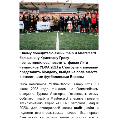
Юному победителю акции
maib
и Mastercard
бельчанину Кристиану Гросу
посчастливилось посетить финал Лиги
чемпионов УЕФА 2023 в Стамбуле и впервые
представить Молдову, выйдя на поле вместе
с известными футболистами Европы
Лига чемпионов УЕФА-2022/23 завершится 10
июня 2023 года финалом на Олимпийском
стадионе Турции Ататюрка. Готовясь к этому
событию,
maib
и Mastercard впервые провели
эксклюзивную акцию «UEFA Champions League
2023» для обладателей карты
maib junior
и
подвели итоги розыгрыша призов.
Эта первая
банковская карта для детей и подростков в