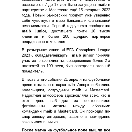
возрасте от 7 до 17 лет была запущена
maib
в
партнерстве с Mastercard ещё 15 февраля 2022
года. Новый банковский продукт уже уверенно
себя чувствует в мире банкинга и финансовой
независимости. Первый год успеха сообщества
maib junior,
достигшего почти 10 тысяч
клиентов и более 200 щедрых партнеров
неординарно отмечался.
В розыгрыше акции «UEFA Champions League
2023», обладателейкарты
maib junior
приняли
участие юные клиенты, совершившие более 2-х
платежей по 100 леев, был определен главный
победитель.
В честь этого события 21 апреля на футбольной
арене столичного парка «Ла Извор» собрались
болельщики, сотрудники
maib
и Mastercard.
Радостная атмосфера вдохновляла всех, кто в
этот день наблюдал за состоявшимся
футбольным матчем между сборными
командами
maib
и Mastercard. Он проходил по-
спортивному интересно, азартно и неожиданно
закончился в ничью.
После матча на футбольное поле вышли все