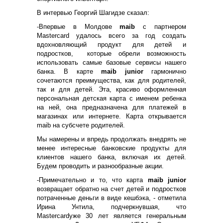
В интервью Георгий Шагидзе сказал:
-Впервые в Молдове
maib
с партнером
Mastercard удалось всего за год создать
вдохновляющий продукт для детей и
подростков, которые обрели возможность
использовать самые базовые сервисы нашего
банка. В карте
maib junior
гармонично
сочетаются преимущества, как для родителей,
так и для детей. Эта, красиво оформленная
персональная детская карта с именем ребенка
на ней, она предназначена для платежей в
магазинах или интернете. Карта открывается
maib на субсчете родителей.
Мы намерены и впредь продолжать внедрять не
менее интересные банковские продукты для
клиентов нашего банка, включая их детей.
Будем проводить и разнообразные акции.
-Примечательно и то, что карта
maib junior
возвращает обратно на счет детей и подростков
потраченные деньги в виде кешбэка, - отметила
Ирина Унтила, подчеркнувшая, что
Mastercardуже 30 лет является генеральным