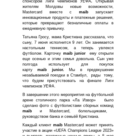
спонсором Лиги чемпионов УЕФА
.
Открывая
жителям Молдовы новые возможности,
Mastercar
d
вместе с
maib
запускает
инновационные продукты и платежные решения,
которые превращают безналичные оплаты в
ежедневную привычку.
Татьяна Гросу, мама Кристиана рассказала, что
сыну, 7 июня исполнится 9 лет. Он занимается
настольным теннисом, а теперь увлекся
футболом. Карточку
maib junior
ему открыли
еще осенью и этим семья довольна. Сын уже
полгода использует для покупок
карту
maib junior
.
Мы в предвкушении
незабываемой поездки в Стамбул, рады тому,
что будем присутствовать на финале Лиги
чемпионов УЕФА.
В завершении этого мероприятия на футбольной
арене столичного парка «Ла Извор» было
сделано фото с футболистами сборных команд
maib
и Mastercard, болельщиками,
руководством банка и семьёй Кристиана.
Каждый клиент
maib
Mastercard может принять
участие в акции «UEFA Champions League 2023»
и выиграть различные ценные призы, а 5 мая