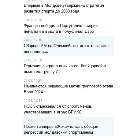
Впервые в Молдове утверждена стратегия
развития спорта до 2030 года
06.07, 09:38
Франция победила Португалию в серии
пенальти и вышла в полуфинал Евро
24.06, 12:10
Сборная РМ на Олимпийских играх в Париже
пополнилась
24.06, 08:58
Германия сыграла вничью со Швейцарией и
выиграла группу A
23.06, 10:39
Начинаются решающие матчи группового этапа
Евро-2024
21.06, 06:11
НОСК отмежевался от спортсменов,
участвовавших в играх БРИКС
19.06, 12:24
После танцоров «Жока» власть обещает
репрессии молдавским спортсменам