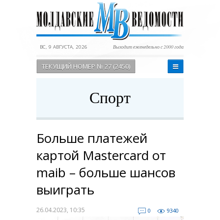
ВС, 9 АВГУСТА, 2026
Выходит еженедельно с 2000 года
ТЕКУЩИЙ НОМЕР № 27 (2450)
Спорт
Больше платежей
картой Mastercard от
maib – больше шансов
выиграть
26.04.2023, 10:35
0
9340