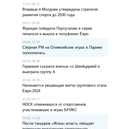
11.07, 08:32
Впервые в Молдове утверждена стратегия
развития спорта до 2030 года
06.07, 09:38
Франция победила Португалию в серии
пенальти и вышла в полуфинал Евро
24.06, 12:10
Сборная РМ на Олимпийских играх в Париже
пополнилась
24.06, 08:58
Германия сыграла вничью со Швейцарией и
выиграла группу A
23.06, 10:39
Начинаются решающие матчи группового этапа
Евро-2024
21.06, 06:11
НОСК отмежевался от спортсменов,
участвовавших в играх БРИКС
19.06, 12:24
После танцоров «Жока» власть обещает
репрессии молдавским спортсменам