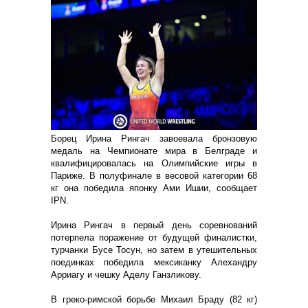
Борец Ирина Рингач завоевала бронзовую
медаль на Чемпионате мира в Белграде и
квалифицировалась на Олимпийские игры в
Париже. В полуфинале в весовой категории 68
кг она победила японку Ами Ишии, сообщает
IPN.
Ирина Рингач в первый день соревнований
потерпела поражение от будущей финалистки,
турчанки Бусе Тосун, но затем в утешительных
поединках победила мексиканку Алехандру
Арриагу и чешку Аделу Ганзликову.
В греко-римской борьбе Михаил Браду (82 кг)