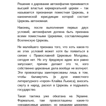
Решение о даровании автокефалии принимается
высшей властью кириархальной церкви – так
называется признанная поместная Церковь, в
канонической юрисдикции которой состоит
Церковь автономная.
Наконец, после выполнения первых двух
условий, автокефалия должна быть признана
всеми поместными Церквями, составляющими
Вселенскую Церковь.
Ни малейшего признака того, что хоть какое-то
их этих условий может хотя бы появиться в
связке с Православной Церковью Молдовы,
сегодня нет. Но эту бредовую идею все равно
запускают, причем делают это те, кого
собственно церковные дела вообще не волнуют.
Эти провокаторы заинтересованы лишь в том,
чтобы баламутить (в духе известного
литературного «героя» Клайва Льюиса), вносить
смуту в народ, раскол в Церковь и подрывать
государство.
Такая тактика уже обкатана на Украине.
Формально, там провозглашены какие-то
«независимые церкви», но никакими церквями,