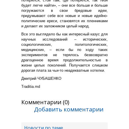
потерялся, стой там, где потерялся, так тебя
будет легче найти», – они все больше и больше
погружаются в свои бредовые идеи,
придумывают себе все новые и новые идейно-
политические ереси, становятся их пленниками
и делают их заложником целый народ.
Все это выглядело бы как интересный казус для
научных исследований – исторических,
социологических, политологических,
медицинских, – если бы по ходу таких
экспериментов не терялось безвозвратно
драгоценное время продолжительностью в
жизни целых поколений. Получается слишком
дорогая плата за чьи-то неадекватные хотелки.
Дмитрий ЧУБАШЕНКО
Traditia.md
Комментарии (0)
Добавить комментарии
Новости по теме