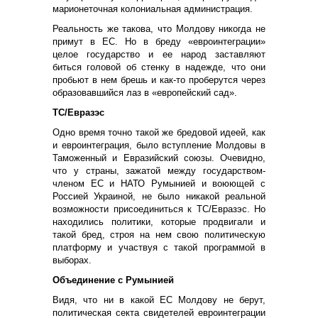
марионеточная колониальная администрация.
Реальность же такова, что Молдову никогда не
примут в ЕС. Но в бреду «евроинтеграции»
целое государство и ее народ заставляют
биться головой об стенку в надежде, что они
пробьют в нем брешь и как-то проберутся через
образовавшийся лаз в «европейский сад».
ТС/Евразэс
Одно время точно такой же бредовой идеей, как
и евроинтеграция, было вступление Молдовы в
Таможенный и Евразийский союзы. Очевидно,
что у страны, зажатой между государством-
членом ЕС и НАТО Румынией и воюющей с
Россией Украиной, не было никакой реальной
возможности присоединиться к ТС/Евразэс. Но
находились политики, которые продвигали и
такой бред, строя на нем свою политическую
платформу и участвуя с такой программой в
выборах.
Объединение с Румынией
Видя, что ни в какой ЕС Молдову не берут,
политическая секта свидетелей евроинтеграции