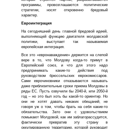
программы, провозглашаются политические
стратегии, носят откровенно бредовый
характер.
Евроинтеграция
На сегодняшний день главной бредовой идеей,
выполняющей функцию двигателя молдавской
политики, выступает так называемая
европейская интеграция.
Все это «евронаваждение» держится на слепой
вере в то, что Молдову когда-то примут в
Европейский союз, и что для этого надо
предпринимать какие-то действия под
руководством брюссельских еврокомиссаров.
Сами еврочиновники отказываются называть
даже приблизительные сроки приема Молдовы в
ряды ЕС. Пусть озвучили бы 2040-й, или 2050-й
год – но это был хоть бы какой-то ориентир. Но
они не хотят давать никаких обещаний, не
говоря уж о том, чтобы брать на себя какие-то
обязательства. Зато они с удовольствием
помыкают Молдовой, как им заблагорассудится,
фактически превратив эту страну в
оккупированную территорию, которой руководит