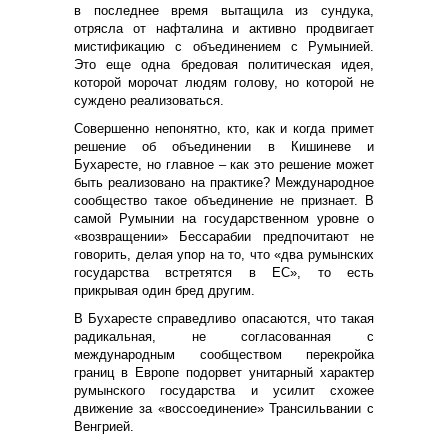
в последнее время вытащила из сундука,
отрясла от нафталина и активно продвигает
мистификацию с объединением с Румынией.
Это еще одна бредовая политическая идея,
которой морочат людям голову, но которой не
суждено реализоваться.
Совершенно непонятно, кто, как и когда примет
решение об объединении в Кишиневе и
Бухаресте, но главное – как это решение может
быть реализовано на практике? Международное
сообщество такое объединение не признает. В
самой Румынии на государственном уровне о
«возвращении» Бессарабии предпочитают не
говорить, делая упор на то, что «два румынских
государства встретятся в ЕС», то есть
прикрывая один бред другим.
В Бухаресте справедливо опасаются, что такая
радикальная, не согласованная с
международным сообществом перекройка
границ в Европе подорвет унитарный характер
румынского государства и усилит схожее
движение за «воссоединение» Трансильвании с
Венгрией.