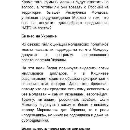
Кроме того, румыны должны будут ответить на
вопрос, а готовы ли они воевать с Россией на
территории бывшей Республики Молдова,
учитывая предупреждение Москвы о том, что
она не допустит дальнейшего продвижения
НАТО на восток?
Бизнес на Украине
Из свежих галлюцинаций молдавских политиков
можно назвать их надежды на то, что Молдову
допустят к программе послевоенного
восстановления Украины.
На эти цели Запад планирует выделить сотни
миллиардов долларов, и в Кишиневе
рассчитывают каким-то образом пристроиться к
освоению этих фондов. Идея тоже бредовая,
потому что эти средства есть кому осваивать и
без молдаван – самим украинцам, европейцам,
Трампу, китайцам, россиянам, арабам. Если
Молдову и допустят каким-то боком к некоему
«плану Маршалла» для Украины, то в роли
«подсобника», но никак не подрядчика и даже не
субподрядчика.
Безопасность через милитаризацию