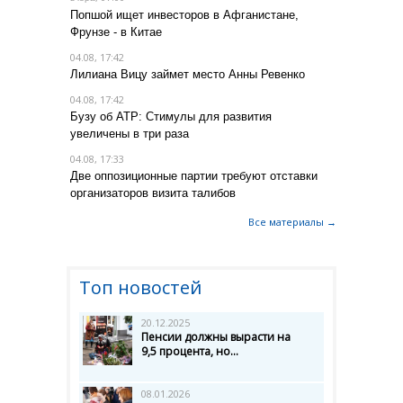
Попшой ищет инвесторов в Афганистане,
Фрунзе - в Китае
04.08, 17:42
Лилиана Вицу займет место Анны Ревенко
04.08, 17:42
Бузу об АТР: Стимулы для развития
увеличены в три раза
04.08, 17:33
Две оппозиционные партии требуют отставки
организаторов визита талибов
Все материалы →
Топ новостей
20.12.2025
Пенсии должны вырасти на
9,5 процента, но...
08.01.2026