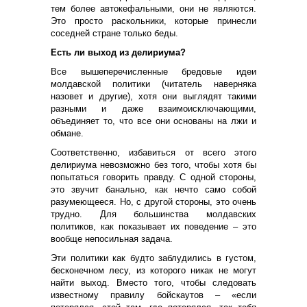
тем более автокефальными, они не являются.
Это просто раскольники, которые принесли
соседней стране только беды.
Есть ли выход из делириума?
Все вышеперечисленные бредовые идеи
молдавской политики (читатель наверняка
назовет и другие), хотя они выглядят такими
разными и даже взаимоисключающими,
объединяет то, что все они основаны на лжи и
обмане.
Соответственно, избавиться от всего этого
делириума невозможно без того, чтобы хотя бы
попытаться говорить правду. С одной стороны,
это звучит банально, как нечто само собой
разумеющееся. Но, с другой стороны, это очень
трудно. Для большинства молдавских
политиков, как показывает их поведение – это
вообще непосильная задача.
Эти политики как будто заблудились в густом,
бесконечном лесу, из которого никак не могут
найти выход. Вместо того, чтобы следовать
известному правилу бойскаутов – «если