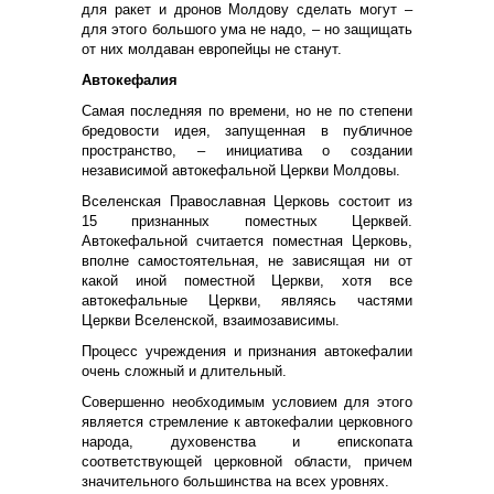
для ракет и дронов Молдову сделать могут –
для этого большого ума не надо, – но защищать
от них молдаван европейцы не станут.
Автокефалия
Самая последняя по времени, но не по степени
бредовости идея, запущенная в публичное
пространство, – инициатива о создании
независимой автокефальной Церкви Молдовы.
Вселенская Православная Церковь состоит из
15 признанных поместных Церквей.
Автокефальной считается поместная Церковь,
вполне самостоятельная, не зависящая ни от
какой иной поместной Церкви, хотя все
автокефальные Церкви, являясь частями
Церкви Вселенской, взаимозависимы.
Процесс учреждения и признания автокефалии
очень сложный и длительный.
Совершенно необходимым условием для этого
является стремление к автокефалии церковного
народа, духовенства и епископата
соответствующей церковной области, причем
значительного большинства на всех уровнях.