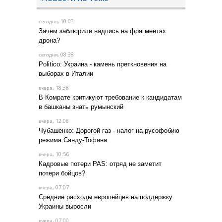
, 10:03
сегодня
Зачем заблюрили надпись на фрагментах
дрона?
, 08:38
сегодня
Politico: Украина - камень преткновения на
выборах в Италии
, 18:38
вчера
В Комрате критикуют требование к кандидатам
в башканы знать румынский
, 12:08
вчера
Чубашенко: Дорогой газ - налог на русофобию
режима Санду-Тофана
, 10:56
вчера
Кадровые потери PAS: отряд не заметит
потери бойцов?
, 07:07
вчера
Средние расходы европейцев на поддержку
Украины выросли
, 07:00
вчера