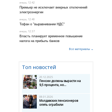
, 12:42
вчера
Премьер не исключает веерных отключений
электроэнергии
, 12:40
вчера
Тофан о "выравнивании НДС"
, 12:37
вчера
Власть планирует временное повышение
налога на прибыль банков
Все материалы →
Топ новостей
20.12.2025
Пенсии должны вырасти на
9,5 процента, но...
08.01.2026
Молдавских пенсионеров
опять ограбили