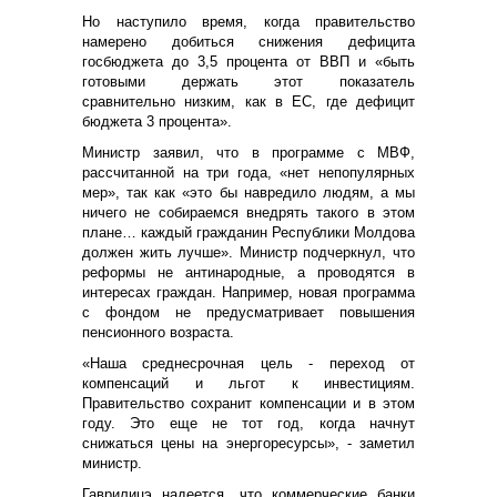
Но наступило время, когда правительство
намерено добиться снижения дефицита
госбюджета до 3,5 процента от ВВП и «быть
готовыми держать этот показатель
сравнительно низким, как в ЕС, где дефицит
бюджета 3 процента».
Министр заявил, что в программе с МВФ,
рассчитанной на три года, «нет непопулярных
мер», так как «это бы навредило людям, а мы
ничего не собираемся внедрять такого в этом
плане… каждый гражданин Республики Молдова
должен жить лучше». Министр подчеркнул, что
реформы не антинародные, а проводятся в
интересах граждан. Например, новая программа
с фондом не предусматривает повышения
пенсионного возраста.
«Наша среднесрочная цель - переход от
компенсаций и льгот к инвестициям.
Правительство сохранит компенсации и в этом
году. Это еще не тот год, когда начнут
снижаться цены на энергоресурсы», - заметил
министр.
Гаврилицэ надеется, что коммерческие банки