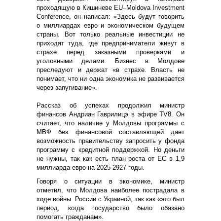
проходящую в Кишиневе EU–Moldova Investment
Conference, он написал: «Здесь будут говорить
о миллиардах евро и экономическом будущем
страны. Вот только реальные инвестиции не
приходят туда, где предприниматели живут в
страхе перед заказными проверками и
уголовными делами. Бизнес в Молдове
преследуют и держат «в страхе. Власть не
понимает, что ни одна экономика не развивается
через запугивание».
Рассказ об успехах продолжил министр
финансов Андриан Гаврилицэ в эфире TV8. Он
считает, что наличие у Молдовы программы с
МВФ без финансовой составляющей дает
возможность правительству запросить у фонда
программу с кредитной поддержкой. Но деньги
не нужны, так как есть план роста от ЕС в 1,9
миллиарда евро на 2025-2927 годы.
Говоря о ситуации в экономике, министр
отметил, что Молдова наиболее пострадала в
ходе войны России с Украиной, так как «это был
период, когда государство было обязано
помогать гражданам».