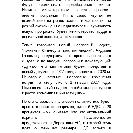
будут кредитовать приобретение жилья.
Нанятые министерством эксперты проводят
анализ программы Prima casа, изучая ее
воздействие на рынок жилья, в частности, на
резкий скачок цен на недвижимость. Курировать
новую программу будет министерство труда и
социальной защиты, а не минфин.
Также готовится новый налоговый кодекс,
"понятный бизнесу и простым людям". Андриан
Гаврилицэ подчеркнул, что проще написать его
с нуля, а не вводить поправки в действующий:
«Думаю, что мы готовы будем представить
новый документ в 2027 году, а вводить в 2028-м.
Некоторые важные налоговые изменения
вступят в силу уже с 1 января 2027 года.
Принципиальный подход - чтобы мы приступили
к росту экономики и инвестициям».
По его словам, в налоговой политике все будет
просто и понятно: например, единый НДС в 20
процентов. «Мы считаем, что это оптимальный
вариант. Правительство
придерживается Директивы ЕС, в которой речь
идет о меньшем размере НДС только в