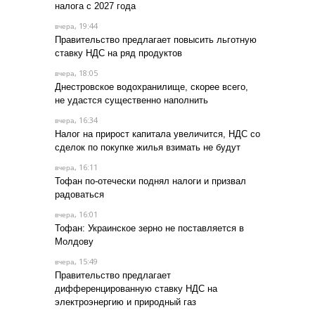
налога с 2027 года
, 19:44
вчера
Правительство предлагает повысить льготную
ставку НДС на ряд продуктов
, 18:05
вчера
Днестровское водохранилище, скорее всего,
не удастся существенно наполнить
, 16:34
вчера
Налог на прирост капитала увеличится, НДС со
сделок по покупке жилья взимать не будут
, 16:11
вчера
Тофан по-отечески поднял налоги и призвал
радоваться
, 16:01
вчера
Тофан: Украинское зерно не поставляется в
Молдову
, 15:49
вчера
Правительство предлагает
дифференцированную ставку НДС на
электроэнергию и природный газ