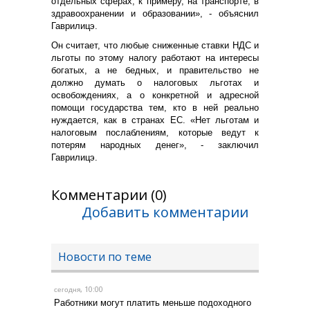
отдельных сферах, к примеру, на транспорте, в
здравоохранении и образовании», - объяснил
Гаврилицэ.
Он считает, что любые сниженные ставки НДС и
льготы по этому налогу работают на интересы
богатых, а не бедных, и правительство не
должно думать о налоговых льготах и
освобождениях, а о конкретной и адресной
помощи государства тем, кто в ней реально
нуждается, как в странах ЕС. «Нет льготам и
налоговым послаблениям, которые ведут к
потерям народных денег», - заключил
Гаврилицэ.
Комментарии (0)
Добавить комментарии
Новости по теме
, 10:00
сегодня
Работники могут платить меньше подоходного