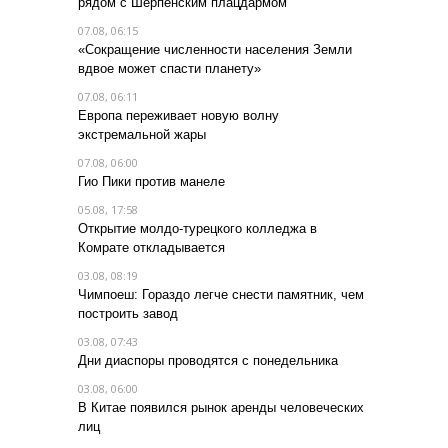
рядом с Шерпенским плацдармом
07.08, 06:15
«Сокращение численности населения Земли
вдвое может спасти планету»
07.08, 06:11
Европа переживает новую волну
экстремальной жары
07.08, 06:00
Гио Пики против манеле
05.08, 17:58
Открытие молдо-турецкого колледжа в
Комрате откладывается
03.08, 08:19
Чимпоеш: Гораздо легче снести памятник, чем
построить завод
03.08, 07:43
Дни диаспоры проводятся с понедельника
03.08, 06:00
В Китае появился рынок аренды человеческих
лиц