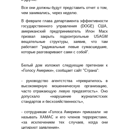
Все они должны будут представить отчет о том,
чем занимались, через неделю.
В феврале глава департамента эффективности
государственного управления (DOGE) США,
американский предприниматель Илон Маск
призвал закрыть подконтрольные USAGM
вещательные структуры, заявив, что там
работают "радикальные левые сумасшедшие,
которые разговаривают сами с собой".
Белый дом изложил следующие претензии к
«Голосу Америки», сообщает сайт "Страна":
- руководство агентстства «превратилось в
высокомерную мошенническую организацию,
часто отражающую левую предвзятость». Оно
допускало «нарушение журналистских
стандартов и бесхозяйственность»,
- сотрудникам «Голоса Америки» приказали не
называть ХАМАС и его членов террористами,
«за исключением тех случаев, когда они
цитируют заявления».