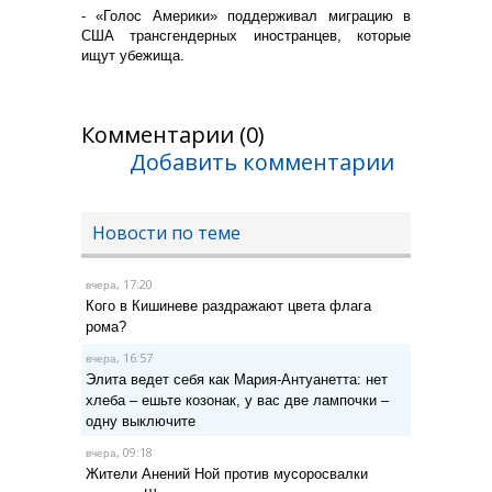
- «Голос Америки» поддерживал миграцию в
США трансгендерных иностранцев, которые
ищут убежища.
Комментарии (0)
Добавить комментарии
Новости по теме
, 17:20
вчера
Кого в Кишиневе раздражают цвета флага
рома?
, 16:57
вчера
Элита ведет себя как Мария-Антуанетта: нет
хлеба – ешьте козонак, у вас две лампочки –
одну выключите
, 09:18
вчера
Жители Анений Ной против мусоросвалки