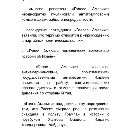
- «многие репортеы «Голоса Америки»
неоднократно публиковали антитрамповские
комментарии», забыв о непредвзятости,
- персидские сотрудники «Голоса Америки»
заявили, что терпимо относятся к «принуждению
в партийных политических целях».
- «Голос Америки замалчивает негативные
истории об Иране»
- «Голос Америки» «пронизан
антиамериканскими, происламскими
государственными интересами». Издание
нанимало на работу «антиамериканских
пропагандистов» и отменял трансляции после
давления со стороны Китая,
- «Голос Америки» поддерживал «утверждения о
том, что Россия сыграла роль в разжигании
скандала в пользу Трампа» в истории с
ноутбуком Хантера Байдена. Издание
«подыгрывало Байдену»,