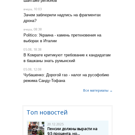
шантаже регионов
, 10:03
вчера
Зачем заблюрили надпись на фрагментах
дрона?
, 08:38
вчера
Politico: Украина - камень преткновения на
выборах в Италии
05.08, 18:38
В Комрате критикуют требование к кандидатам
в башканы знать румынский
05.08, 12:08
Чубашенко: Дорогой газ - налог на русофобию
режима Санду-Тофана
Все материалы →
Топ новостей
20.12.2025
Пенсии должны вырасти на
9,5 процента, но...