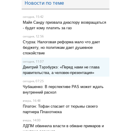
Новости по теме
, 15:42
сегодня
Майя Санду призвала диаспору возвращаться
- будет кому платить за газ
, 12:56
сегодня
Стурза: Налоговая реформа мало что дает
бюджету, но политикам дает душевное
спокойствие
, 11:07
сегодня
Дмитрий Тэрэбуркэ: «Перед нами не глава
правительства, а человек-презентация»
, 07:25
сегодня
Чубашенко: В перспективе PAS может ждать
внутренний раскол
, 16:48
вчера
Платон: Тофан спасает от тюрьмы своего
партнера Плахотнюка
, 14:00
вчера
ЛДПМ обвинила власти в обмане примаров и