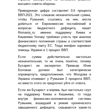
высшего совета обороны.
Приведенная цифра составляет 0,6 процента
ВВП-2021. Это слишком незначительная сумма,
чтобы Румыния, ссылаясь на нее, могла
добиться от Еврокомиссии послаблений в
вопросах бюджетного дефицита, пишет
Romania_ru: именно поддержку Киева и
Кишинева Чолаку требовал учесть при анализе
финансового положения страны и соответствия
бюджетному пакту ЕС. Тогда минфин оценивал
помощь Украине в 1 процент ВВП.
Если сумма действительно настолько
незначительная, то не очень понятно, почему
Бухарест ее засекретил. Премьер Илие
Боложан должен был категорически
опровергнуть предположения, что Молдова и
Украина отнимают у Румынии 3 процента ВВП,
но вместо этого он предпочел уйти от ответа.
Если же Бухарест и впрямь был настолько скуп
на поддержку Киева и Кишинева, то тогда
внутри финансово-экономической системы
Румынии, вошедшей в режим хронического
завышенного дефицита, скрываются какие-то