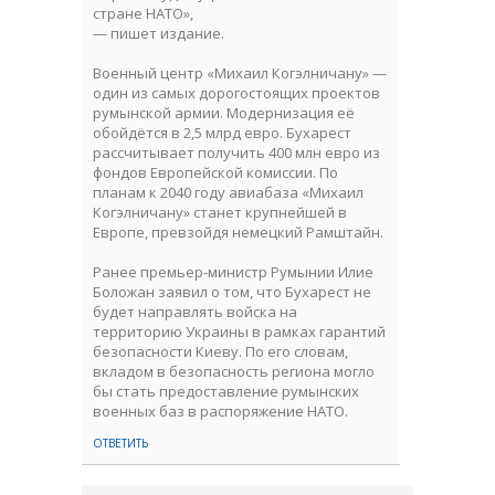
стране НАТО»,
— пишет издание.
Военный центр «Михаил Когэлничану» —
один из самых дорогостоящих проектов
румынской армии. Модернизация её
обойдётся в 2,5 млрд евро. Бухарест
рассчитывает получить 400 млн евро из
фондов Европейской комиссии. По
планам к 2040 году авиабаза «Михаил
Когэлничану» станет крупнейшей в
Европе, превзойдя немецкий Рамштайн.
Ранее премьер-министр Румынии Илие
Боложан заявил о том, что Бухарест не
будет направлять войска на
территорию Украины в рамках гарантий
безопасности Киеву. По его словам,
вкладом в безопасность региона могло
бы стать предоставление румынских
военных баз в распоряжение НАТО.
ОТВЕТИТЬ