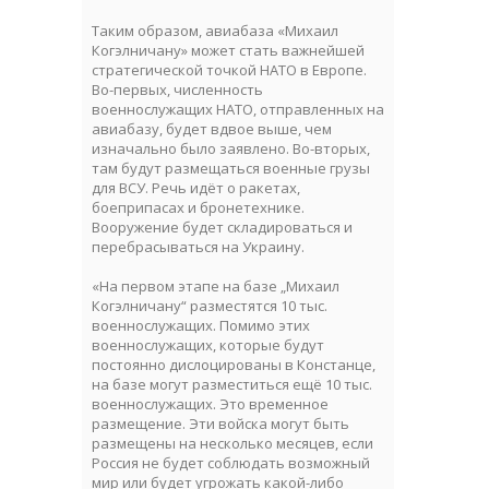
Таким образом, авиабаза «Михаил
Когэлничану» может стать важнейшей
стратегической точкой НАТО в Европе.
Во-первых, численность
военнослужащих НАТО, отправленных на
авиабазу, будет вдвое выше, чем
изначально было заявлено. Во-вторых,
там будут размещаться военные грузы
для ВСУ. Речь идёт о ракетах,
боеприпасах и бронетехнике.
Вооружение будет складироваться и
перебрасываться на Украину.
«На первом этапе на базе „Михаил
Когэлничану“ разместятся 10 тыс.
военнослужащих. Помимо этих
военнослужащих, которые будут
постоянно дислоцированы в Констанце,
на базе могут разместиться ещё 10 тыс.
военнослужащих. Это временное
размещение. Эти войска могут быть
размещены на несколько месяцев, если
Россия не будет соблюдать возможный
мир или будет угрожать какой-либо