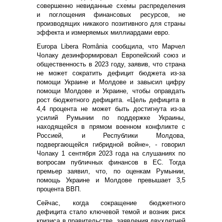
совершенно невиданные схемы распределения
и поглощения финансовых ресурсов, не
производящих никакого позитивного для страны
эффекта и измеряемых миллиардами евро.
Europa Libera România сообщила, что Марчел
Чолаку дезинформировал Европейский cоюз и
общественность в 2023 году, заявив, что страна
не может сократить дефицит бюджета из-за
помощи Украине и Молдове и завысил цифру
помощи Молдове и Украине, чтобы оправдать
рост бюджетного дефицита. «Цель дефицита в
4,4 процента не может быть достигнута из-за
усилий Румынии по поддержке Украины,
находящейся в прямом военном конфликте с
Россией, и Республики Молдова,
подвергающейся гибридной войне», - говорил
Чолаку 1 сентября 2023 года на слушаниях по
вопросам публичных финансов в ЕС. Тогда
премьер заявил, что, по оценкам Румынии,
помощь Украине и Молдове превышает 3,5
процента ВВП.
Сейчас, когда сокращение бюджетного
дефицита стало ключевой темой и возник риск
кризиса в правительстве, заявления двухлетней