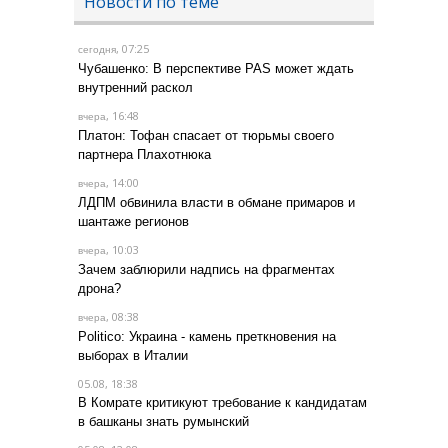
Новости по теме
, 07:25
сегодня
Чубашенко: В перспективе PAS может ждать
внутренний раскол
, 16:48
вчера
Платон: Тофан спасает от тюрьмы своего
партнера Плахотнюка
, 14:00
вчера
ЛДПМ обвинила власти в обмане примаров и
шантаже регионов
, 10:03
вчера
Зачем заблюрили надпись на фрагментах
дрона?
, 08:38
вчера
Politico: Украина - камень преткновения на
выборах в Италии
05.08, 18:38
В Комрате критикуют требование к кандидатам
в башканы знать румынский