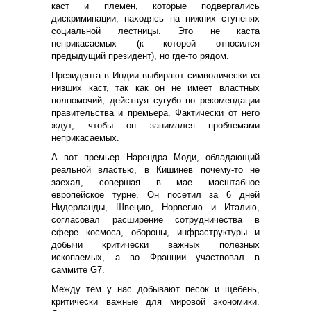
каст и племен, которые подвергались
дискриминации, находясь на нижних ступенях
социальной лестницы. Это не каста
неприкасаемых (к которой относился
предыдущий президент), но где-то рядом.
Президента в Индии выбирают символически из
низших каст, так как он не имеет властных
полномочий, действуя сугубо по рекомендации
правительства и премьера. Фактически от него
ждут, чтобы он занимался проблемами
неприкасаемых.
А вот премьер Нарендра Моди, обладающий
реальной властью, в Кишинев почему-то не
заехал, совершая в мае масштабное
европейское турне. Он посетил за 6 дней
Нидерланды, Швецию, Норвегию и Италию,
согласовал расширение сотрудничества в
сфере космоса, обороны, инфраструктуры и
добычи критически важных полезных
ископаемых, а во Франции участвовал в
саммите G7.
Между тем у нас добывают песок и щебень,
критически важные для мировой экономики.