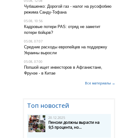
05.08, 12:08
Чубашенко: Дорогой газ - налог на русофобию
режима Санду-Тофана
05.08, 10:56
Кадровые потери PAS: отряд не заметит
потери бойцов?
05.08, 07:07
Средние расходы европейцев на поддержку
Украины выросли
05.08, 07:00
Попшой ищет инвесторов в Афганистане,
Фрунзе - в Китае
Все материалы →
Топ новостей
20.12.2025
Пенсии должны вырасти на
9,5 процента, но...