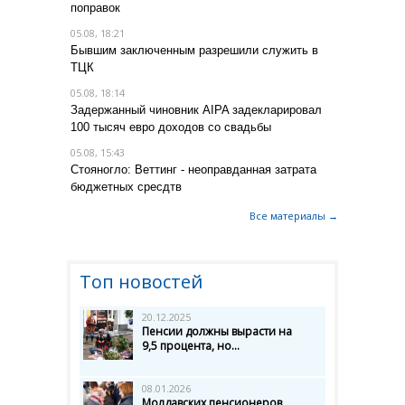
поправок
05.08, 18:21
Бывшим заключенным разрешили служить в
ТЦК
05.08, 18:14
Задержанный чиновник AIPA задекларировал
100 тысяч евро доходов со свадьбы
05.08, 15:43
Стояногло: Веттинг - неоправданная затрата
бюджетных сресдтв
Все материалы →
Топ новостей
20.12.2025
Пенсии должны вырасти на
9,5 процента, но...
08.01.2026
Молдавских пенсионеров