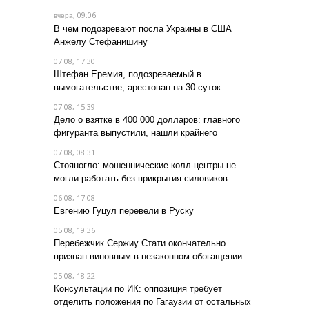
, 09:06
вчера
В чем подозревают посла Украины в США
Анжелу Стефанишину
07.08, 17:30
Штефан Еремия, подозреваемый в
вымогательстве, арестован на 30 суток
07.08, 15:39
Дело о взятке в 400 000 долларов: главного
фигуранта выпустили, нашли крайнего
07.08, 08:31
Стояногло: мошеннические колл-центры не
могли работать без прикрытия силовиков
06.08, 17:08
Евгению Гуцул перевели в Руску
05.08, 19:36
Перебежчик Сержиу Стати окончательно
признан виновным в незаконном обогащении
05.08, 18:22
Консультации по ИК: оппозиция требует
отделить положения по Гагаузии от остальных