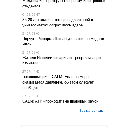
Молдова бьет рекорды по приему иностранных
студентов
01.08, 08:47
За 20 лет количество преподавателей в
университетах сократилось вдвое
31.07, 09:00
Перчун: Реформа Restart делается по модели
Чили
31.07, 06:00
Жители Исерлии оспаривают реорганизацию
гимназии
27.07, 11:43
Госканцелярия - CALM: Если на мэров
оказывается давление, об этом следует
сообщать
27.07, 11:34
CALM: АТР «проходит вне правовых рамок»
Все материалы →