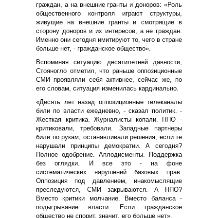
граждан, а на внешние гранты и доноров: «Роль
общественного контроля играют структуры,
живущие на внешние гранты и смотрящие в
сторону доноров и их интересов, а не граждан.
Именно они сегодня имитируют то, чего в стране
больше нет, - гражданское общество».
Вспоминая ситуацию десятилетней давности,
Стояногло отметил, что раньше оппозиционные
СМИ проявляли себя активнее, сейчас же, по
его словам, ситуация изменилась кардинально.
«Десять лет назад оппозиционные телеканалы
били по власти ежедневно, - сказал политик. -
Жесткая критика. Журналисты копали. НПО -
критиковали, требовали. Западные партнеры
били по рукам, останавливали решения, если те
нарушали принципы демократии. А сегодня?
Полное одобрение. Аплодисменты. Поддержка
без оглядки. И все это - на фоне
систематических нарушений базовых прав.
Оппозиция под давлением, инакомыслящие
преследуются, СМИ закрываются. А НПО?
Вместо критики молчание. Вместо баланса -
подыгрывание власти. Если гражданское
общество не спорит, значит, его больше нет».