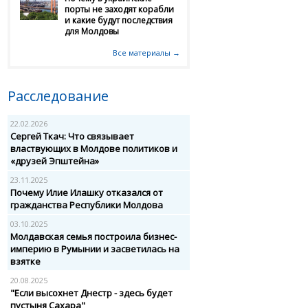
порты не заходят корабли
и какие будут последствия
для Молдовы
Все материалы →
Расследование
22.02.2026
Сергей Ткач: Что связывает
властвующих в Молдове политиков и
«друзей Эпштейна»
23.11.2025
Почему Илие Илашку отказался от
гражданства Республики Молдова
03.10.2025
Молдавская семья построила бизнес-
империю в Румынии и засветилась на
взятке
20.08.2025
"Если высохнет Днестр - здесь будет
пустыня Сахара"