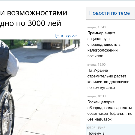
ми возможностями
Новости по теме
дно по 3000 лей
, 16:40
вчера
Премьер видит
0
278
социальную
справедливость в
налогооложении
посылок
, 15:00
вчера
На Украине
стремительно растет
количество должников
по коммуналке
, 10:33
вчера
Госканцелярия
обнародовала зарплаты
советников Тофана… но
без надбавок
05.08, 13:48
Почему в