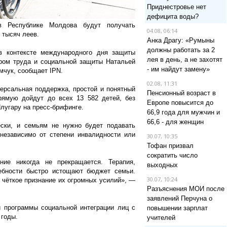
Приднестровье нет
дефицита воды?
в Республике Молдова будут получать
04.08, 06:14
 тысяч леев.
Анка Драгу: «Румыны
должны работать за 2
в контексте международного дня защиты
лея в день, а не захотят
ром труда и социальной защиты Натальей
- им найдут замену»
чук, сообщает IPN.
02.08, 11:31
ерсальная поддержка, простой и понятный
Пенсионный возраст в
рямую дойдут до всех 13 582 детей, без
Европе повысится до
лугару на пресс-брифинге.
66,9 года для мужчин и
66,6 - для женщин
ески, и семьям не нужно будет подавать
независимо от степени инвалидности или
30.07, 10:35
Тофан призвал
сократить число
ие никогда не прекращается. Терапия,
выходных
ебности быстро истощают бюджет семьи.
30.07, 10:24
 чёткое признание их огромных усилий», —
Разъяснения МОИ после
заявлений Перчуна о
 программы социальной интеграции лиц с
повышении зарплат
 годы.
учителей