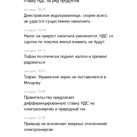
ставку НДС на ряд продуктов
, 18:05
сегодня
Днестровское водохранилище, скорее всего,
не удастся существенно наполнить
, 16:34
сегодня
Налог на прирост капитала увеличится, НДС со
сделок по покупке жилья взимать не будут
, 16:11
сегодня
Тофан по-отечески поднял налоги и призвал
радоваться
, 16:01
сегодня
Тофан: Украинское зерно не поставляется в
Молдову
, 15:49
сегодня
Правительство предлагает
дифференцированную ставку НДС на
электроэнергию и природный газ
, 12:42
сегодня
Премьер не исключает веерных отключений
электроэнергии