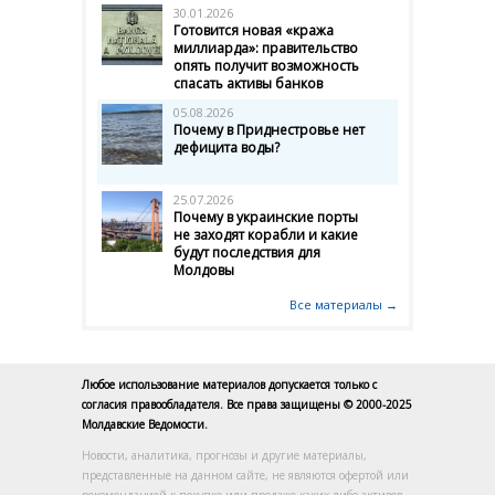
30.01.2026
Готовится новая «кража
миллиарда»: правительство
опять получит возможность
спасать активы банков
05.08.2026
Почему в Приднестровье нет
дефицита воды?
25.07.2026
Почему в украинские порты
не заходят корабли и какие
будут последствия для
Молдовы
Все материалы →
Любое использование материалов допускается только с
согласия правообладателя. Все права защищены © 2000-2025
Молдавские Ведомости.
Новости, аналитика, прогнозы и другие материалы,
представленные на данном сайте, не являются офертой или
рекомендацией к покупке или продаже каких-либо активов.