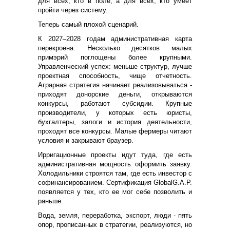
для всех, кто в поле, а для всех, кто умеет
пройти через систему.
Теперь самый плохой сценарий.
К 2027–2028 годам административная карта
перекроена. Несколько десятков малых
примэрий поглощены более крупными.
Управленческий успех: меньше структур, лучше
проектная способность, чище отчетность.
Аграрная стратегия начинает реализовываться -
приходят донорские деньги, открываются
конкурсы, работают субсидии. Крупные
производители, у которых есть юристы,
бухгалтеры, залоги и история деятельности,
проходят все конкурсы. Малые фермеры читают
условия и закрывают браузер.
Ирригационные проекты идут туда, где есть
административная мощность оформить заявку.
Холодильники строятся там, где есть инвестор с
софинансированием. Сертификация GlobalG.A.P.
появляется у тех, кто ее мог себе позволить и
раньше.
Вода, земля, переработка, экспорт, люди - пять
опор, прописанных в стратегии, реализуются, но