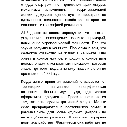
откуда стартуем, нет денежной архитектуры,
механизма исполнения, территориальной
логики. Документ существует в пространстве
идеального сельского хозяйства, которое не
совпадает с географией реального.
АТР движется своим маршрутом. Ее логика -
укрупнение, сокращение слабых примэрий,
повышение управленческой мощности. Все это
звучит разумно в кабинете. Проблема в том, что
сельское хозяйство не живет в кабинете. Оно
живет в конкретном селе, рядом с конкретным
полем, рядом с конкретным примаром, который
знает, где течет вода и почему правый склон не
орошается с 1998 года.
Когда центр принятия решений отрывается от
территории, начинается специфическая
патология. Деньги идут туда, где лучше
оформляют документы. Проекты появляются
там, где есть административный ресурс. Малые
села превращаются в поставщиков земли и
рабочей силы для более крупных центров - но
не в субъекты развития. Формально аграрная
политика работает. Фактически она работает не