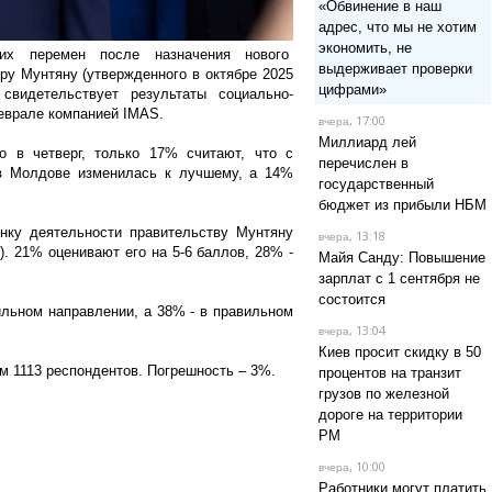
«Обвинение в наш
адрес, что мы не хотим
экономить, не
их перемен после назначения нового
выдерживает проверки
у Мунтяну (утвержденного в октябре 2025
цифрами»
свидетельствует результаты социально-
феврале компанией IMAS.
, 17:00
вчера
Миллиард лей
о в четверг, только 17% считают, что с
перечислен в
 в Молдове изменилась к лучшему, а 14%
государственный
бюджет из прибыли НБМ
нку деятельности правительству Мунтяну
, 13:18
вчера
). 21% оценивают его на 5-6 баллов, 28% -
Майя Санду: Повышение
зарплат с 1 сентября не
состоится
льном направлении, а 38% - в правильном
, 13:04
вчера
Киев просит скидку в 50
м 1113 респондентов. Погрешность – 3%.
процентов на транзит
грузов по железной
дороге на территории
РМ
, 10:00
вчера
Работники могут платить