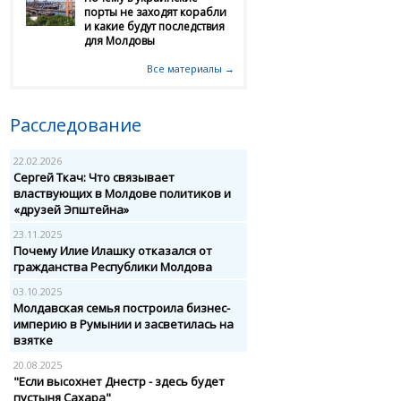
порты не заходят корабли
и какие будут последствия
для Молдовы
Все материалы →
Расследование
22.02.2026
Сергей Ткач: Что связывает
властвующих в Молдове политиков и
«друзей Эпштейна»
23.11.2025
Почему Илие Илашку отказался от
гражданства Республики Молдова
03.10.2025
Молдавская семья построила бизнес-
империю в Румынии и засветилась на
взятке
20.08.2025
"Если высохнет Днестр - здесь будет
пустыня Сахара"