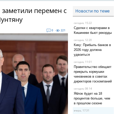
 заметили перемен с
Новости по теме
Мунтяну
, 15:22
сегодня
Сделки с квартирами в
0
221
Кишиневе бьют рекорды
, 12:20
сегодня
Кику: Прибыль банков в
2026 году должна
удвоиться
, 11:01
сегодня
Правительство обещает
прикрыть кормушки
чиновников в советах
директоров госкомпаний
, 08:14
сегодня
Яблок будет на 18
процентов больше, чем
в прошлом сезоне
, 17:31
вчера