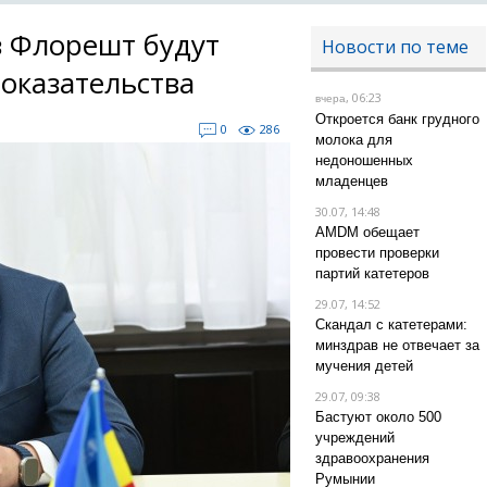
з Флорешт будут
Новости по теме
доказательства
, 06:23
вчера
Откроется банк грудного
0
286
молока для
недоношенных
младенцев
30.07, 14:48
AMDM обещает
провести проверки
партий катетеров
29.07, 14:52
Скандал с катетерами:
минздрав не отвечает за
мучения детей
29.07, 09:38
Бастуют около 500
учреждений
здравоохранения
Румынии