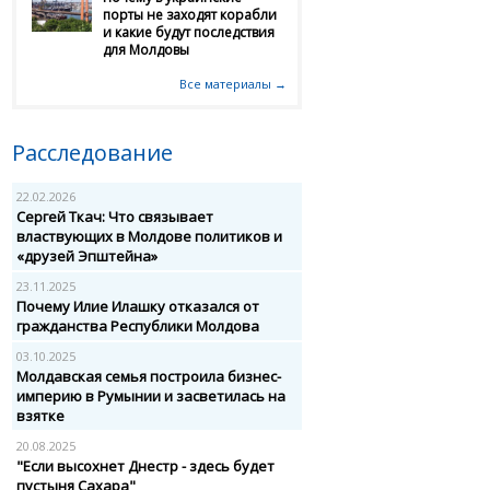
порты не заходят корабли
и какие будут последствия
для Молдовы
Все материалы →
Расследование
22.02.2026
Сергей Ткач: Что связывает
властвующих в Молдове политиков и
«друзей Эпштейна»
23.11.2025
Почему Илие Илашку отказался от
гражданства Республики Молдова
03.10.2025
Молдавская семья построила бизнес-
империю в Румынии и засветилась на
взятке
20.08.2025
"Если высохнет Днестр - здесь будет
пустыня Сахара"