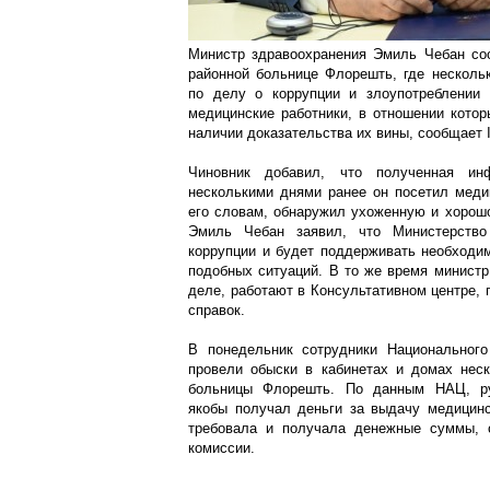
Министр здравоохранения Эмиль Чебан соо
районной больнице Флорешть, где несколь
по делу о коррупции и злоупотреблении
медицинские работники, в отношении котор
наличии доказательства их вины, сообщает 
Чиновник добавил, что полученная инф
несколькими днями ранее он посетил меди
его словам, обнаружил ухоженную и хорошо
Эмиль Чебан заявил, что Министерство
коррупции и будет поддерживать необходи
подобных ситуаций. В то же время министр
деле, работают в Консультативном центре, 
справок.
В понедельник сотрудники Национального
провели обыски в кабинетах и ​​домах нес
больницы Флорешть. По данным НАЦ, рук
якобы получал деньги за выдачу медицинс
требовала и получала денежные суммы, 
комиссии.