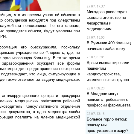
27.07, 17:37
Минздрав расследует
бщил, что из прессы узнал об обысках в
схемы в агентстве по
ко сотрудников находятся под следствием
лекарствам и
 служебным положением. По его словам,
медизделиям
ых проводятся обыски, будут уволены при
IPN.
27.07, 15:00
В Румынии 400 больниц
ормация его обескуражила, поскольку
начинают забастовку
цинское учреждение во Флорешть, где, по
25.07, 06:01
 организованную больницу. В то же время
Врачи имплантировали
 здравоохранения осуждает все формы
пациентам
мые меры для предотвращения повторения
 подтверждает, что лица, фигурирующие в
кардиоустройства,
где также отвечают за выдачу медицинских
извлеченные из трупов
23.07, 08:20
В Молдове могут
 антикоррупционного центра и прокуроры
понизить требования к
кольких медицинских работников районной
профессии фармацевта
оводитель Консультативного отделения
ких документов, а одна медсестра якобы
22.07, 13:13
обещая повлиять на членов медицинской
Больное горло летом:
почему мы
простужаемся в жару?