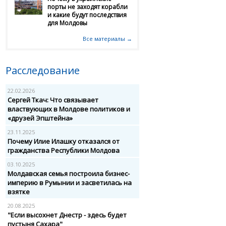
порты не заходят корабли
и какие будут последствия
для Молдовы
Все материалы →
Расследование
22.02.2026
Сергей Ткач: Что связывает
властвующих в Молдове политиков и
«друзей Эпштейна»
23.11.2025
Почему Илие Илашку отказался от
гражданства Республики Молдова
03.10.2025
Молдавская семья построила бизнес-
империю в Румынии и засветилась на
взятке
20.08.2025
"Если высохнет Днестр - здесь будет
пустыня Сахара"