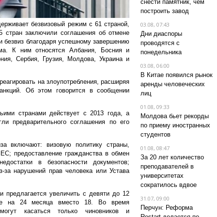
снести памятник, чем
построить завод
ерживает безвизовый режим с 61 страной,
03.08, 07:43
5 стран заключили соглашения об отмене
Дни диаспоры
ли безвиз благодаря успешному завершению
проводятся с
ма. К ним относятся Албания, Босния и
понедельника
ния, Сербия, Грузия, Молдова, Украина и
03.08, 06:00
В Китае появился рынок
реагировать на злоупотребления, расширяя
аренды человеческих
анкций. Об этом говорится в сообщении
лиц
01.08, 09:33
ьими странами действует с 2013 года, а
Молдова бьет рекорды
ли предварительного соглашения по его
по приему иностранных
студентов
за включают: визовую политику страны,
01.08, 08:47
ЕС; предоставление гражданства в обмен
За 20 лет количество
едостатки в безопасности документов;
преподавателей в
з-за нарушений прав человека или Устава
университетах
сократилось вдвое
и предлагается увеличить с девяти до 12
31.07, 09:00
е на 24 месяца вместо 18. Во время
Перчун: Реформа
 могут касаться только чиновников и
Restart делается по