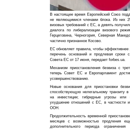
В настоящее время Европейский Союз подд
не являющимися членами блока. Из них 2
визовых требований с ЕС, а девять получи
диалога по либерализации визового режи
Герцеговина, Черногория, Северная Македо
частично признанное Косово.
ЕС обновляет правила, чтобы эффективнее 
перечень оснований и продлевая сроки с
Совета ЕС от 17 июня, передает forbes.ua.
Механизм приостановления безвиза с трет
теперь Совет ЕС и Европарламент достиг
усовершенствованию.
Новые основания для приостановки безви
способствующую нелегальному транзиту в 
на инвестиции; гибридные угрозы или н
ухудшение отношений с ЕС, в частности и
ООН.
Продолжительность временной приостановк
месяцев с возможностью продления ещ
дополнительного периода ограничения