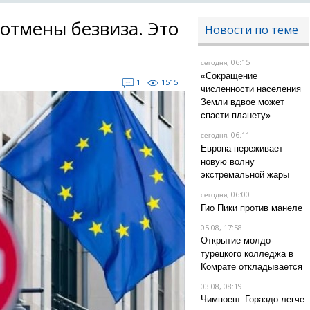
отмены безвиза. Это
Новости по теме
, 06:15
сегодня
«Сокращение
1
1515
численности населения
Земли вдвое может
спасти планету»
, 06:11
сегодня
Европа переживает
новую волну
экстремальной жары
, 06:00
сегодня
Гио Пики против манеле
05.08, 17:58
Открытие молдо-
турецкого колледжа в
Комрате откладывается
03.08, 08:19
Чимпоеш: Гораздо легче