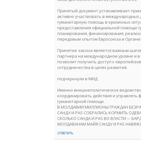
Принятый документ устанавливает прин
активно участвовать в международных д
гуманитарную помощь в кризисных ситуа
предоставления официальной помощи тр
планирования, финансирования, реализа
передовым опытом Евросоюза и Организ
Принятие закона является важным шагом
партнера на международном уровне и в
позволит получить доступ к европейск
сотрудничества в целях развития.
подчеркнули в МИД
Именно внешнеполитическое ведомство 
координировать действия и управлять 
гуманитарной помощи.
В МОЛДАВИИ МИЛЛИОНЫ ГРАЖДАН БЕЗРАБО
САНДУ И PAS СОБРАЛИСЬ КОРМИТЬ ОДЕВАТ
СКОЛЬКО САНДА И PAS ВО ВЛАСТИ --- БАР
МОЛДАВАНАМ МАЙЯ САНДУ И PAS НАВЯЖУ
ОТВЕТИТЬ