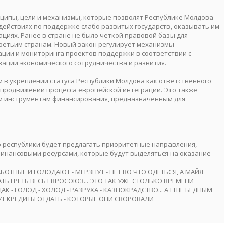
ципы, цели и механизмы, которые позволят Республике Молдова
ействиях по поддержке слабо развитых государств, оказывать им
циях. Ранее в стране не было четкой правовой базы для
етьим странам. Новый закон регулирует механизмы
ции и мониторинга проектов поддержки в соответствии с
ации экономического сотрудничества и развития.
 в укреплении статуса Республики Молдова как ответственного
 продвижении процесса европейской интеграции. Это также
им инструментам финансирования, предназначенным для
республики будет предлагать приоритетные направления,
финансовыми ресурсами, которые будут выделяться на оказание
ТНЫЕ И ГОЛОДАЮТ - МЕРЗНУТ - НЕТ ВО ЧТО ОДЕТЬСЯ, А МАЙЯ
Ь ГРЕТЬ ВЕСЬ ЕВРОСОЮЗ... ЭТО ТАК УЖЕ СТОЛЬКО ВРЕМЕНИ
ДАК - ГОЛОД - ХОЛОД - РАЗРУХА - КАЗНОКРАДСТВО... А ЕЩЕ БЕДНЫМ
Т КРЕДИТЫ ОТДАТЬ - КОТОРЫЕ ОНИ СВОРОВАЛИ