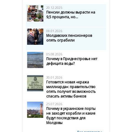
20.12.2025
Пенсии должны вырасти на
9,5 процента, но...
08.01.2026
Молдавских пенсионеров
опять ограбили
05.08.2026
Почему в Приднестровье нет
дефицита воды?
30.01.2026
Готовится новая «кража
миллиарда»: правительство
опять получит возможность
спасать активы банков
25.07.2026
Почему в украинские порты
не заходят корабли и какие
будут последствия для
Молдовы
Все материалы →