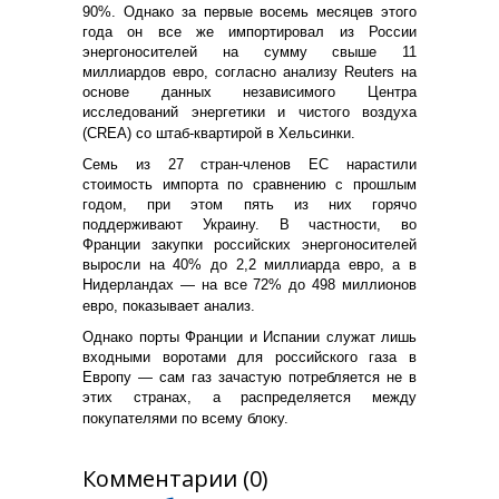
90%. Однако за первые восемь месяцев этого
года он все же импортировал из России
энергоносителей на сумму свыше 11
миллиардов евро, согласно анализу Reuters на
основе данных независимого Центра
исследований энергетики и чистого воздуха
(CREA) со штаб-квартирой в Хельсинки.
Семь из 27 стран-членов ЕС нарастили
стоимость импорта по сравнению с прошлым
годом, при этом пять из них горячо
поддерживают Украину. В частности, во
Франции закупки российских энергоносителей
выросли на 40% до 2,2 миллиарда евро, а в
Нидерландах — на все 72% до 498 миллионов
евро, показывает анализ.
Однако порты Франции и Испании служат лишь
входными воротами для российского газа в
Европу — сам газ зачастую потребляется не в
этих странах, а распределяется между
покупателями по всему блоку.
Комментарии (0)