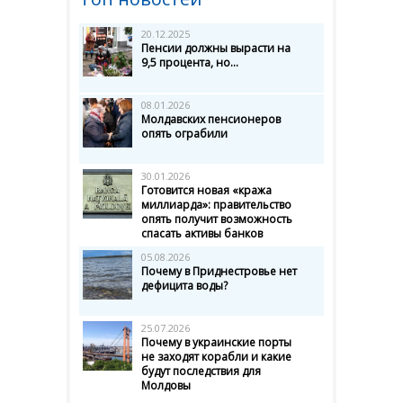
20.12.2025
Пенсии должны вырасти на
9,5 процента, но...
08.01.2026
Молдавских пенсионеров
опять ограбили
30.01.2026
Готовится новая «кража
миллиарда»: правительство
опять получит возможность
спасать активы банков
05.08.2026
Почему в Приднестровье нет
дефицита воды?
25.07.2026
Почему в украинские порты
не заходят корабли и какие
будут последствия для
Молдовы