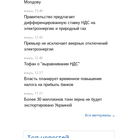
Молдову
, 15:49
вчера
Правительство предлагает
дифференцированную ставку НДС на
электроэнергию и природный газ
, 12:42
вчера
Премьер не исключает веерных отключений
электроэнергии
, 12:40
вчера
Тофан о "выравнивании НДС"
, 12:37
вчера
Власть планирует временное повышение
налога на прибыль банков
, 11:31
вчера
Более 30 миллионов тонн зерна не будет
экспортировано Украиной
Все материалы →
Топ новостей