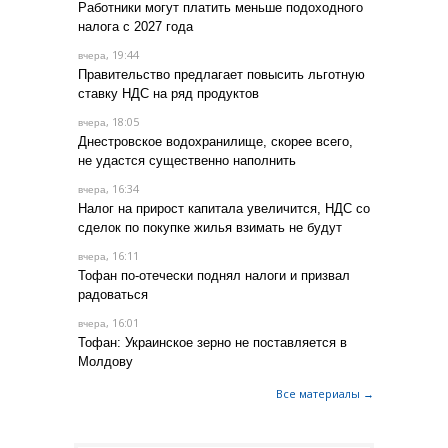
Работники могут платить меньше подоходного
налога с 2027 года
, 19:44
вчера
Правительство предлагает повысить льготную
ставку НДС на ряд продуктов
, 18:05
вчера
Днестровское водохранилище, скорее всего,
не удастся существенно наполнить
, 16:34
вчера
Налог на прирост капитала увеличится, НДС со
сделок по покупке жилья взимать не будут
, 16:11
вчера
Тофан по-отечески поднял налоги и призвал
радоваться
, 16:01
вчера
Тофан: Украинское зерно не поставляется в
Молдову
Все материалы →